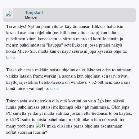
Tonjskoff
Member
Tervehdys! Nyt on pieni vitutus käyrän nousu! Elikkäs haluaisin
kovasti asentaa ohjelmia (netistä hommattuja .xap) kun laitan
puhelimen kiinni koneeseen ja siirrän micro sd kortille tämän ja
menen puhelimestani "kauppa" sovellukseen jossa pitäisi näkyä
kohta Micro SD, mutta kun ei näy? seurasin jopa kyseisiä ohjeita:
tässä
Tässä ohjeessa mikään noista ohjelmista ei lähtenyt edes toimimaan
vaikka latasin frameworkin ja asensin kun ohjelmat sen tarvitsivat.
käyttöjärjestelmä tietokoneessa on windows 7 32-bittinen. tässä siis
tämä toinen vaihtoehto:
tässä
Toinen asia voi tietenkin olla että korttini on vain 2gb kun näissä
lumia puhelimissa pitäisi melkeimpä olla 4gb minimissä. Olen jopa
PC suitella yrittänyt mutta valittaa jostain että tiedonsiirto on käytös,
eikä PC suite tunnista puhelintani mikäli oikein luin nopeesti. too
many problems
mikä olisi siis paras ohjelma asentamaan
softat suoraan luuriin?