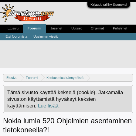
Kirjaudu tai liity jäseneksi
Etusivu
Foorumi
Jäsenet
Uutiset
Ohjelmat
Puhelimet
Etsi foorumista
Uusimmat viestit
Etusivu
Foorumi
Keskustelua kännyköistä
Muut kännykkävalmistajat
Windows Phone
Tämä sivusto käyttää keksejä (cookie). Jatkamalla
sivuston käyttämistä hyväksyt keksien
käyttämisen.
Lue lisää.
Nokia lumia 520 Ohjelmien asentaminen
tietokoneella?!