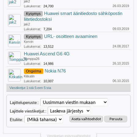
jak2
26.03.2019
Lukukerrat:
24,700
Huawei smart äänitiedosto sähköpostin
Kysymys
liitetiedostoksi
jak2
09.03.2019
Lukukerrat:
7,204
URL- osoitteen avaaminen
Kysymys
Kervin
24.08.2017
Lukukerrat:
13,512
Huawei Ascend G6 4G
Tomppa26
26.10.2015
Lukukerrat:
14,986
Nokia N76
Ongelma
Kitkatin
06.10.2015
Lukukerrat:
10,007
Viestiketjut 1:stä 5:een 5:sta
Lajitteluperuste::
Lajittele viestiketjut::
Etuliite:
Viestiketjun esitysvaihtoehdot