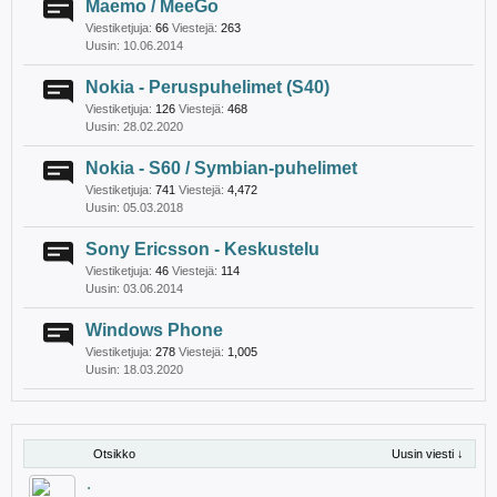
Maemo / MeeGo
Viestiketjuja:
66
Viestejä:
263
10.06.2014
Nokia - Peruspuhelimet (S40)
Viestiketjuja:
126
Viestejä:
468
28.02.2020
Nokia - S60 / Symbian-puhelimet
Viestiketjuja:
741
Viestejä:
4,472
05.03.2018
Sony Ericsson - Keskustelu
Viestiketjuja:
46
Viestejä:
114
03.06.2014
Windows Phone
Viestiketjuja:
278
Viestejä:
1,005
18.03.2020
Otsikko
Uusin viesti ↓
.