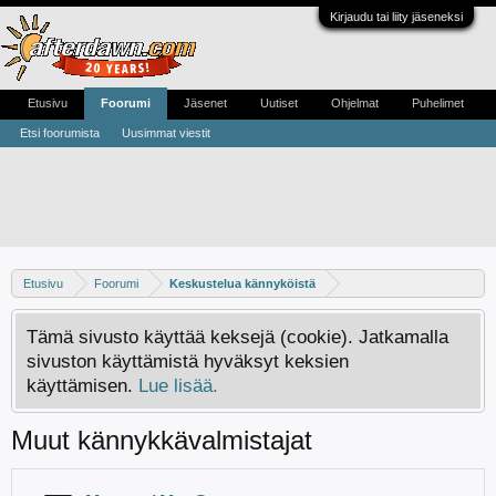
Kirjaudu tai liity jäseneksi
Etusivu
Foorumi
Jäsenet
Uutiset
Ohjelmat
Puhelimet
Etsi foorumista
Uusimmat viestit
Etusivu
Foorumi
Keskustelua kännyköistä
Tämä sivusto käyttää keksejä (cookie). Jatkamalla
sivuston käyttämistä hyväksyt keksien
käyttämisen.
Lue lisää.
Muut kännykkävalmistajat