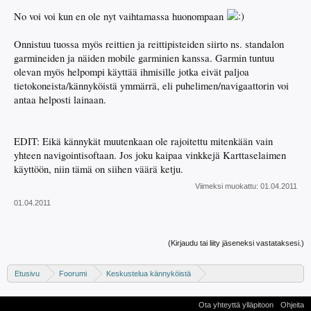
No voi voi kun en ole nyt vaihtamassa huonompaan
Onnistuu tuossa myös reittien ja reittipisteiden siirto ns. standalon
garmineiden ja näiden mobile garminien kanssa. Garmin tuntuu
olevan myös helpompi käyttää ihmisille jotka eivät paljoa
tietokoneista/kännyköistä ymmärrä, eli puhelimen/navigaattorin voi
antaa helposti lainaan.
EDIT: Eikä kännykät muutenkaan ole rajoitettu mitenkään vain
yhteen navigointisoftaan. Jos joku kaipaa vinkkejä Karttaselaimen
käyttöön, niin tämä on siihen väärä ketju.
Viimeksi muokattu:
01.04.2011
01.04.2011
(Kirjaudu tai liity jäseneksi vastataksesi.)
Etusivu
Foorumi
Keskustelua kännyköistä
Muut kännykkävalmistajat
Nokia - S60 / Symbian-puhelimet
Ota yhteyttä ylläpitoon
Ohjeita
S60 -ohjelmat