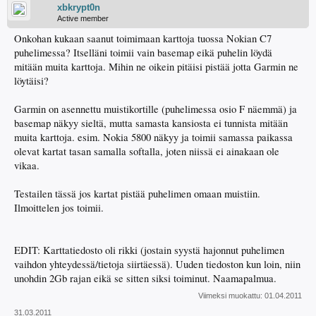
xbkrypt0n
Active member
Onkohan kukaan saanut toimimaan karttoja tuossa Nokian C7
puhelimessa? Itselläni toimii vain basemap eikä puhelin löydä
mitään muita karttoja. Mihin ne oikein pitäisi pistää jotta Garmin ne
löytäisi?
Garmin on asennettu muistikortille (puhelimessa osio F näemmä) ja
basemap näkyy sieltä, mutta samasta kansiosta ei tunnista mitään
muita karttoja. esim. Nokia 5800 näkyy ja toimii samassa paikassa
olevat kartat tasan samalla softalla, joten niissä ei ainakaan ole
vikaa.
Testailen tässä jos kartat pistää puhelimen omaan muistiin.
Ilmoittelen jos toimii.
EDIT: Karttatiedosto oli rikki (jostain syystä hajonnut puhelimen
vaihdon yhteydessä/tietoja siirtäessä). Uuden tiedoston kun loin, niin
unohdin 2Gb rajan eikä se sitten siksi toiminut. Naamapalmua.
Viimeksi muokattu:
01.04.2011
31.03.2011