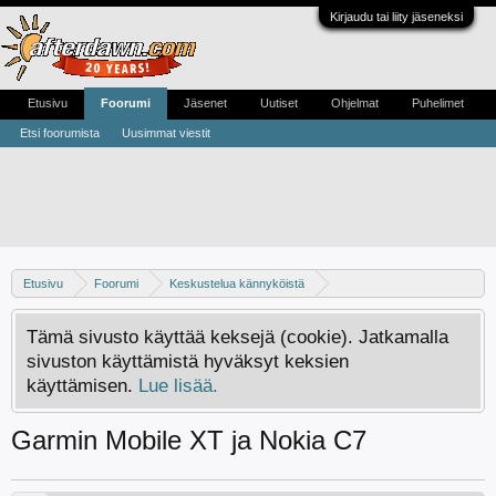
Kirjaudu tai liity jäseneksi
Etusivu
Foorumi
Jäsenet
Uutiset
Ohjelmat
Puhelimet
Etsi foorumista
Uusimmat viestit
Etusivu
Foorumi
Keskustelua kännyköistä
Muut kännykkävalmistajat
Nokia - S60 / Symbian-puhelimet
Tämä sivusto käyttää keksejä (cookie). Jatkamalla
S60 -ohjelmat
sivuston käyttämistä hyväksyt keksien
käyttämisen.
Lue lisää.
Garmin Mobile XT ja Nokia C7