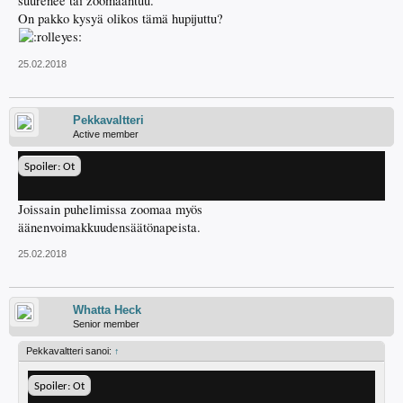
suurenee tai zoomaantuu.
On pakko kysyä olikos tämä hupijuttu?
25.02.2018
Pekkavaltteri
Active member
Spoiler:
Ot
Joissain puhelimissa zoomaa myös
äänenvoimakkuudensäätönapeista.
25.02.2018
Whatta Heck
Senior member
Pekkavaltteri sanoi:
↑
Spoiler:
Ot