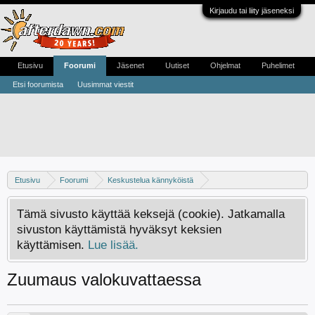
Kirjaudu tai liity jäseneksi
Etusivu
Foorumi
Jäsenet
Uutiset
Ohjelmat
Puhelimet
Etsi foorumista
Uusimmat viestit
Etusivu
Foorumi
Keskustelua kännyköistä
Android -keskustelu
Tämä sivusto käyttää keksejä (cookie). Jatkamalla
sivuston käyttämistä hyväksyt keksien
käyttämisen.
Lue lisää.
Zuumaus valokuvattaessa