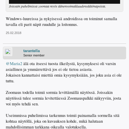
Joissain puhelimissa zoomaa myös äänenvoimakkuudensäätönapeista.
Windows-luureissa ja nykyisessä androidissa on toiminut samalla
tavalla eli parit näpit ruudulle ja loitonnus.
25.02.2018
tarantella
Senior member
@Maria2
älä ota itseesi tuosta ilkeilystä, kysymyksesi oli varsin
asiallinen ja ymmärrettävä jos ei ole tietoa asiasta.
Jokaisen kannattaisi miettiä omia kysymyksiään, jos joku asia ei ole
tuttu.
Zoomaus todella toimii sormia levittämällä näytössä. Joissakin
näytöissä tulee sormia levitettäessä Zoomauspalkki näkyyviin, josta
voi myös tehdä sen.
Useimmissa puhelimissa tarkennus toimii painamalla sormella sitä
kohtaa näytöllä, joka on kuvauksen kohde, mikä halutaan
mahdollisimman tarkkana oikealla valotuksella.