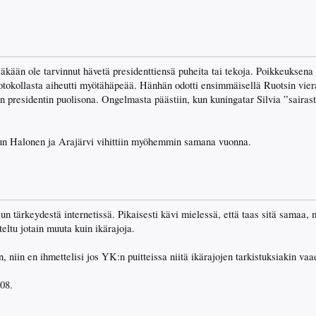
äkään ole tarvinnut hävetä presidenttiensä puheita tai tekoja. Poikkeuksen
rotokollasta aiheutti myötähäpeää. Hänhän odotti ensimmäisellä Ruotsin vier
in presidentin puolisona. Ongelmasta päästiin, kun kuningatar Silvia ”sairast
kun Halonen ja Arajärvi vihittiin myöhemmin samana vuonna.
elun tärkeydestä internetissä. Pikaisesti kävi mielessä, että taas sitä samaa, 
teltu jotain muuta kuin ikärajoja.
 niin en ihmettelisi jos YK:n puitteissa niitä ikärajojen tarkistuksiakin vaad