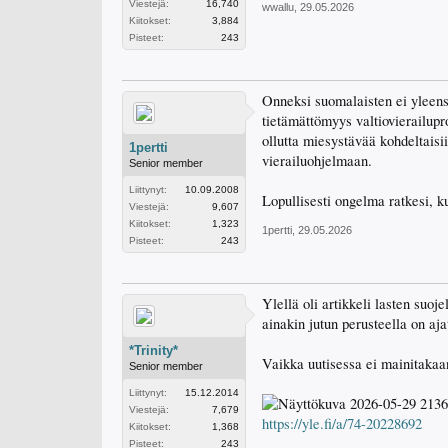
Viestejä:
16,740
wwallu
,
29.05.2026
Kiitokset:
3,884
Pisteet:
243
Onneksi suomalaisten ei yleens
tietämättömyys valtiovierailup
ollutta miesystävää kohdeltaisi
1pertti
vierailuohjelmaan.
Senior member
Liittynyt:
10.09.2008
Lopullisesti ongelma ratkesi, 
Viestejä:
9,607
Kiitokset:
1,323
1pertti
,
29.05.2026
Pisteet:
243
Ylellä oli artikkeli lasten suoj
ainakin jutun perusteella on aja
*Trinity*
Vaikka uutisessa ei mainitakaan,
Senior member
Liittynyt:
15.12.2014
Viestejä:
7,679
https://yle.fi/a/74-20228692
Kiitokset:
1,368
Pisteet:
243