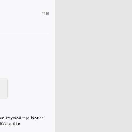
#486
een ärsyttävä tapa käyttää
likkiotsikko.