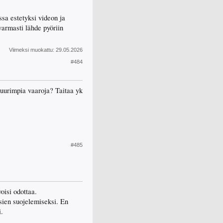
ssa estetyksi videon ja
 varmasti lähde pyöriin
Viimeksi muokattu:
29.05.2026
#484
 suurimpia vaaroja? Taitaa yk
#485
oisi odottaa.
sien suojelemiseksi. En
i.