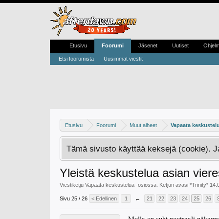
Etusivu
Foorumi
Jäsenet
Uutiset
Ohjel
Etsi foorumista
Uusimmat viestit
Etusivu
Foorumi
Muut aiheet
Vapaata keskustel
Tämä sivusto käyttää keksejä (cookie). 
Yleistä keskustelua asian viere
Viestiketju
Vapaata keskustelua
-osiossa. Ketjun avasi
*Trinity*
14.
Sivu 25 / 26
< Edellinen
1
←
21
22
23
24
25
26
Mulla on suht neutraali näkemys 