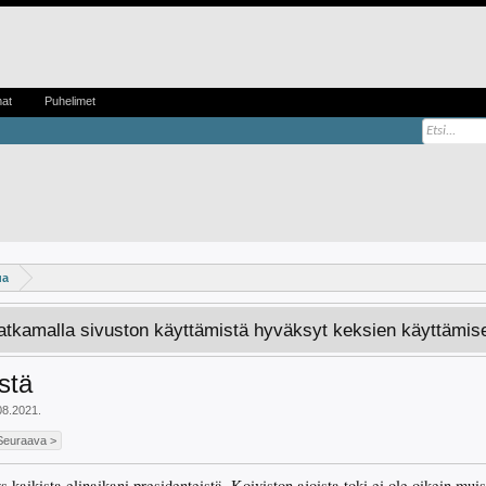
mat
Puhelimet
ua
Jatkamalla sivuston käyttämistä hyväksyt keksien käyttämis
stä
08.2021
.
Seuraava >
kaikista elinaikani presidenteistä. Koiviston ajoista toki ei ole oikein muist