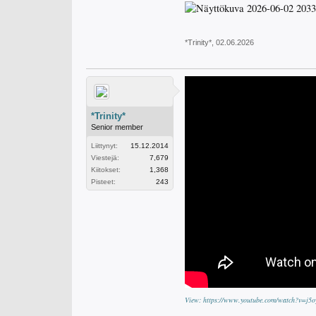
*Trinity*
,
02.06.2026
*Trinity*
Senior member
Liittynyt:
15.12.2014
Viestejä:
7,679
Kiitokset:
1,368
Pisteet:
243
View: https://www.youtube.com/watch?v=j5