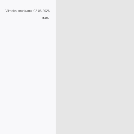
Viimeksi muokattu:
02.06.2026
#487