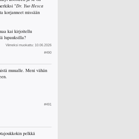
Dr. Yuo Hesca
merkiksi "
ta korjanneet missään
aa kai kirjoitellu
lä lupauksilla?
Viimeksi muokattu:
10.06.2026
#490
emistä muualle. Meni vähän
een.
#491
otajoukkokin pelkkä