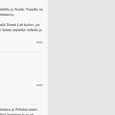
 labilla ja Nordic Nanolla on
ahtumassa.
 mitä Donut Lab kertoo, jos
ei haluta myöntää virhettä ja
#488
#489
htimäen ja Peltolan nimet
ehnyt koosteen ja se on