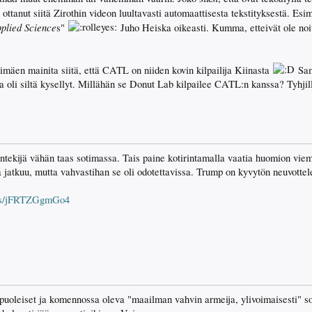
n ottanut siitä Zirothin videon luultavasti automaattisesta tekstityksestä. Esi
pplied Science
s"
Juho Heiska oikeasti. Kumma, etteivät ole noi
imäen mainita siitä, että CATL on niiden kovin kilpailija Kiinasta
Sam
sta oli siltä kysellyt. Millähän se Donut Lab kilpailee CATL:n kanssa? Tyhjil
lintekijä vähän taas sotimassa. Tais paine kotirintamalla vaatia huomion vi
 jatkuu, mutta vahvastihan se oli odotettavissa. Trump on kyvytön neuvottel
rts/jFRTZGgmGo4
puoleiset ja komennossa oleva "maailman vahvin armeija, ylivoimaisesti" s