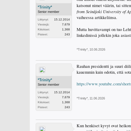
katsonut nimet väärin, tai sitte
*Trinity*
from Seinäjoki University of A
Senior member
vaiheessa artikkeliinsa.
Liittynyt:
15.12.2014
Viestejä:
7,679
Mutta huvittavampi on tuo Leht
Kiitokset:
1,368
linkedinissä jollekin joka asia
Pisteet:
243
*Trinity*
,
10.06.2026
Rauhan presidentti ja suuri dii
kauemmin kuin odotin, että sota
*Trinity*
https://www.youtube.com/sho
Senior member
Liittynyt:
15.12.2014
Viestejä:
7,679
*Trinity*
,
11.06.2026
Kiitokset:
1,368
Pisteet:
243
Kun henkiset kyvyt ovat heikon