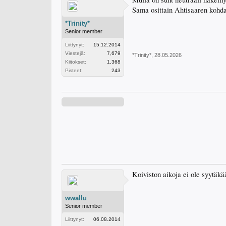
Sama osittain Ahtisaaren kohda
*Trinity*
Senior member
Liittynyt:
15.12.2014
Viestejä:
7,679
*Trinity*
,
28.05.2026
Kiitokset:
1,368
Pisteet:
243
Koiviston aikoja ei ole syytäkä
wwallu
Senior member
Liittynyt:
06.08.2014