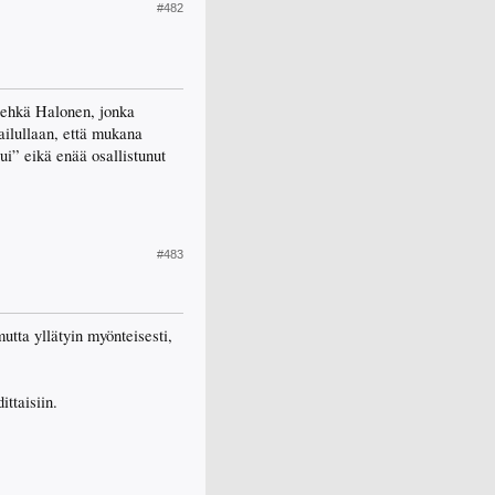
#482
a ehkä Halonen, jonka
ailullaan, että mukana
ui” eikä enää osallistunut
#483
mutta yllätyin myönteisesti,
ittaisiin.