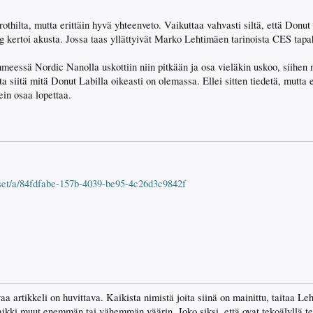
rothilta, mutta erittäin hyvä yhteenveto. Vaikuttaa vahvasti siltä, että Donut
ng kertoi akusta. Jossa taas yllättyivät Marko Lehtimäen tarinoista CES tap
hmeessä Nordic Nanolla uskottiin niin pitkään ja osa vieläkin uskoo, siihen
ta siitä mitä Donut Labilla oikeasti on olemassa. Ellei sitten tiedetä, mutta 
ein osaa lopettaa.
iset/a/84fdfabe-157b-4039-be95-4c26d3c9842f
a artikkeli on huvittava. Kaikista nimistä joita siinä on mainittu, taitaa Le
 Kaikki muut enemmän tai vähemmän väärin. Joko siksi, että ovat tekoälyllä t