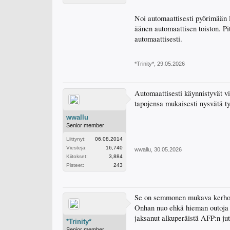
Noi automaattisesti pyörimään l
äänen automaattisen toiston. Pit
automaattisesti.
*Trinity*
,
29.05.2026
Automaattisesti käynnistyvät vi
tapojensa mukaisesti nysvätä t
wwallu
Senior member
Liittynyt:
06.08.2014
Viestejä:
16,740
wwallu
,
30.05.2026
Kiitokset:
3,884
Pisteet:
243
Se on semmonen mukava kerho jo
Onhan nuo ehkä hieman outoja p
jaksanut alkuperäistä AFP:n jut
*Trinity*
Senior member