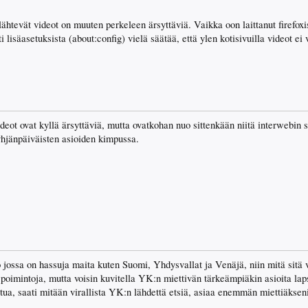
ähtevät videot on muuten perkeleen ärsyttäviä. Vaikka oon laittanut firefoxi
i lisäasetuksista (about:config) vielä säätää, että ylen kotisivuilla videot ei
deot ovat kyllä ärsyttäviä, mutta ovatkohan nuo sittenkään niitä interwebin
yhjänpäiväisten asioiden kimpussa.
ssa on hassuja maita kuten Suomi, Yhdysvallat ja Venäjä, niin mitä sitä v
oimintoja, mutta voisin kuvitella YK:n miettivän tärkeämpiäkin asioita lap
tua, saati mitään virallista YK:n lähdettä etsiä, asiaa enemmän miettiäksen