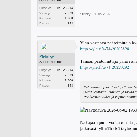
Liittynyt:
15.12.2014
Viestejä:
7,679
*Trinity*
,
30.05.2026
Kiitokset:
1,368
Pisteet:
243
Ylen vastaava päätoimittaja ky
https://yle.fi/a/74-20203828
*Trinity*
Tänään päätoimittaja palasi ai
Senior member
https://yle.fi/a/74-20229292
Liittynyt:
15.12.2014
Viestejä:
7,679
Kiitokset:
1,368
Pisteet:
243
Kolmanneksi pitää todeta, että meillä
isoina teemoina. Tutkivaa ja toivoa l
Puolueettomuuden ja riippumattomuu
Näköjään puoli vuotta ei riitä p
jatkuvasti ylimääräisä täytesano