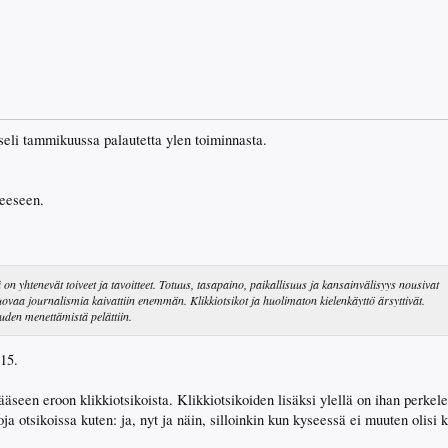
seli tammikuussa palautetta ylen toiminnasta.
heeseen.
 on yhtenevät toiveet ja tavoitteet. Totuus, tasapaino, paikallisuus ja kansainvälisyys nousivat
uovaa journalismia kaivattiin enemmän. Klikkiotsikot ja huolimaton kielenkäyttö ärsyttivät.
den menettämistä pelättiin.
ääseen eroon klikkiotsikoista. Klikkiotsikoiden lisäksi ylellä on ihan perkel
ja otsikoissa kuten: ja, nyt ja näin, silloinkin kun kyseessä ei muuten olisi k