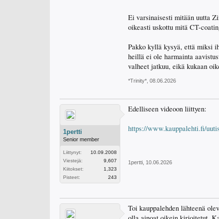
Ei varsinaisesti mitään uutta Zi
oikeasti uskottu mitä CT-coati
Pakko kyllä kysyä, että miksi i
heillä ei ole harmainta aavistus
valheet jatkuu, eikä kukaan oik
*Trinity*
,
08.06.2026
Edelliseen videoon liittyen:
https://www.kauppalehti.fi/uut
1pertti
Senior member
Liittynyt:
10.09.2008
Viestejä:
9,607
1pertti
,
10.06.2026
Kiitokset:
1,323
Pisteet:
243
Toi kauppalehden lähteenä oleva
olla ainoat oikein kirjoitetut.