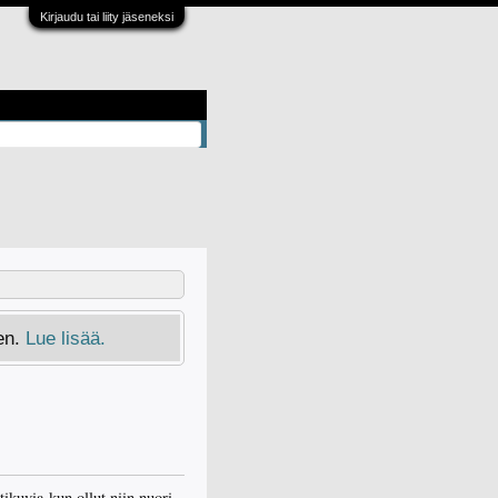
Kirjaudu tai liity jäseneksi
en.
Lue lisää.
ikuvia kun ollut niin nuori.