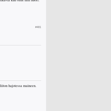
#481
liiton hajotessa maineen.