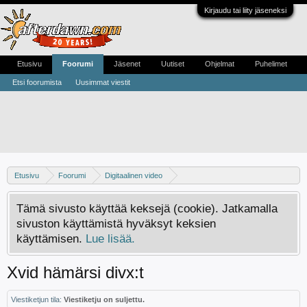
Kirjaudu tai liity jäseneksi
Etusivu
Foorumi
Jäsenet
Uutiset
Ohjelmat
Puhelimet
Etsi foorumista
Uusimmat viestit
Etusivu
Foorumi
Digitaalinen video
Digivideo-ongelmat ja -keskustelu
Tämä sivusto käyttää keksejä (cookie). Jatkamalla
sivuston käyttämistä hyväksyt keksien
käyttämisen.
Lue lisää.
Xvid hämärsi divx:t
Viestiketjun tila:
Viestiketju on suljettu.