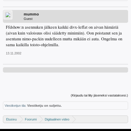
mummo
Guest
Ffdshow:n asennuken jälkeen kaikki divx-leffat on aivan hämäriä
(aivan kuin valoisuus olisi säädetty minimiin). Oon poistanut sen ja
asentanu nimo-packin uudelleen mutta mikään ei auta. Ongelma on
sama kaikilla toisto-ohjelmilla.
13.11.2002
(Kirjaudu tai liity jäseneksi vastataksesi.)
Viestiketjun tila:
Viestiketju on suljettu.
Etusivu
Foorumi
Digitaalinen video
Digivideo-ongelmat ja -keskustelu