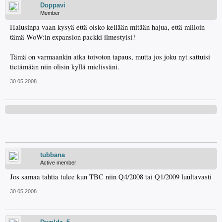
Doppavi
Member
Halusinpa vaan kysyä että oisko kellään mitään hajua, että milloin
tämä WoW:in expansion packki ilmestyisi?
Tämä on varmaankin aika toivoton tapaus, mutta jos joku nyt sattuisi
tietämään niin olisin kyllä mielissäni.
30.05.2008
tubbana
Active member
Jos samaa tahtia tulee kun TBC niin Q4/2008 tai Q1/2009 luultavasti
30.05.2008