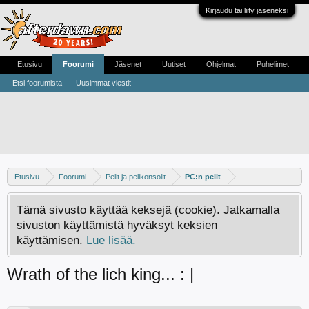
Kirjaudu tai liity jäseneksi
Etusivu
Foorumi
Jäsenet
Uutiset
Ohjelmat
Puhelimet
Etsi foorumista
Uusimmat viestit
Etusivu
Foorumi
Pelit ja pelikonsolit
PC:n pelit
Tämä sivusto käyttää keksejä (cookie). Jatkamalla
sivuston käyttämistä hyväksyt keksien
käyttämisen.
Lue lisää.
Wrath of the lich king... : |