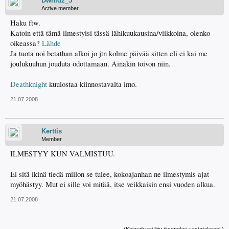
Dwnldz_5
Active member
Haku ftw.
Katoin että tämä ilmestyisi tässä lähikuukausina/viikkoina, olenko
oikeassa?
Lähde
Ja tuota noi betathan alkoi jo jtn kolme päivää sitten eli ei kai me
joulukuuhun jouduta odottamaan. Ainakin toivon niin.
Deathknight
kuulostaa kiinnostavalta imo.
21.07.2008
Kerttis
Member
ILMESTYY KUN VALMISTUU.
Ei sitä ikinä tiedä millon se tulee, kokoajanhan ne ilmestymis ajat
myöhästyy. Mut ei sille voi mitää, itse veikkaisin ensi vuoden alkua.
21.07.2008