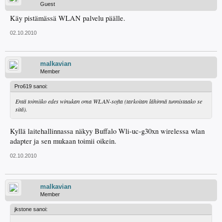
Guest
Käy pistämässä WLAN palvelu päälle.
02.10.2010
malkavian
Member
Pro619 sanoi:
Entä toimiiko edes winukan oma WLAN-softa (tarkoitan lähinnä tunnistaako se
sitä).
Kyllä laitehallinnassa näkyy Buffalo Wli-uc-g30xn wirelessa wlan
adapter ja sen mukaan toimii oikein.
02.10.2010
malkavian
Member
jkstone sanoi: