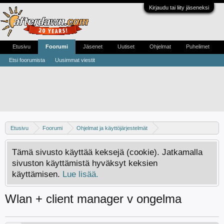
Kirjaudu tai liity jäseneksi
Etusivu
Foorumi
Jäsenet
Uutiset
Ohjelmat
Puhelimet
Etsi foorumista
Uusimmat viestit
Etusivu
Foorumi
Ohjelmat ja käyttöjärjestelmät
WLAN ja lähiverkot
Tämä sivusto käyttää keksejä (cookie). Jatkamalla
sivuston käyttämistä hyväksyt keksien
käyttämisen.
Lue lisää.
Wlan + client manager v ongelma