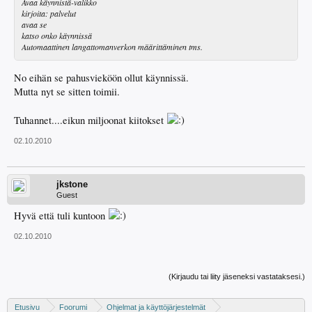
Avaa käynnistä-valikko
kirjoita: palvelut
avaa se
katso onko käynnissä
Automaattinen langattomanverkon määrittäminen tms.
No eihän se pahusvieköön ollut käynnissä.
Mutta nyt se sitten toimii.
Tuhannet....eikun miljoonat kiitokset
02.10.2010
jkstone
Guest
Hyvä että tuli kuntoon
02.10.2010
(Kirjaudu tai liity jäseneksi vastataksesi.)
Etusivu
Foorumi
Ohjelmat ja käyttöjärjestelmät