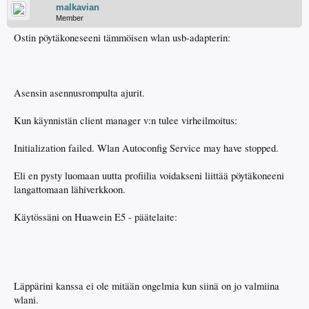
malkavian
Member
Ostin pöytäkoneseeni tämmöisen wlan usb-adapterin:
Asensin asennusrompulta ajurit.
Kun käynnistän client manager v:n tulee virheilmoitus:
Initialization failed. Wlan Autoconfig Service may have stopped.
Eli en pysty luomaan uutta profiilia voidakseni liittää pöytäkoneeni
langattomaan lähiverkkoon.
Käytössäni on Huawein E5 - päätelaite:
Läppärini kanssa ei ole mitään ongelmia kun siinä on jo valmiina
wlani.