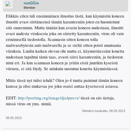
ruoGGis
Member
Elikkäs eilen tuli ensimmäinen ilmoitus tästä, kun käynnistin koneen
ilmoitti avast siirtäneensä tämän karanteeniin joten en huomioinut
sitä suuremmin. Mutta tänään kun avasin koneen uudestaan, ilmoitti
avast uudesta viruksesta joka on siirretty karanteeniin, virus oli vain
erinimisellä tiedostolla. Scannasin sitten koneen tolla
malwarabytesin anti-malwarella ja se sieltä sitten poisti muutamia
viiruksia. Luulin kaiken olevan ohi mutta ei, käynnistäessäni konetta
uudestaan tapahtui tämä taas, avasti siirsi karanteeniin, ja tiedoston
nimi eri. Ja kun scannaan koneen ja yritän etsiä juurikin kyseistä
viirusta, ei sitä löydy. Se niinkuin uusiutuu konetta käynnistäessä.
Mitäs tässä nyt tulisi tehdä? Olen jo 4 tuntia paininut tämän koneen
kanssa ja olisi mukavaa jos joku osaisi auttaa kyseisessä asiassa.
EDIT:
http://postimg.org/image/dja4pnxvx/
tässä on siis tietoja,
missä virus on yms. nimiä.
Viimeksi muokattu:
08.05.2013
08.05.2013