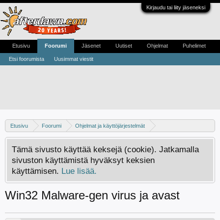
Kirjaudu tai liity jäseneksi
Etusivu
Foorumi
Jäsenet
Uutiset
Ohjelmat
Puhelimet
Etsi foorumista
Uusimmat viestit
Etusivu
Foorumi
Ohjelmat ja käyttöjärjestelmät
Virukset ja haittaohjelmat
Tämä sivusto käyttää keksejä (cookie). Jatkamalla
sivuston käyttämistä hyväksyt keksien
käyttämisen.
Lue lisää.
Win32 Malware-gen virus ja avast