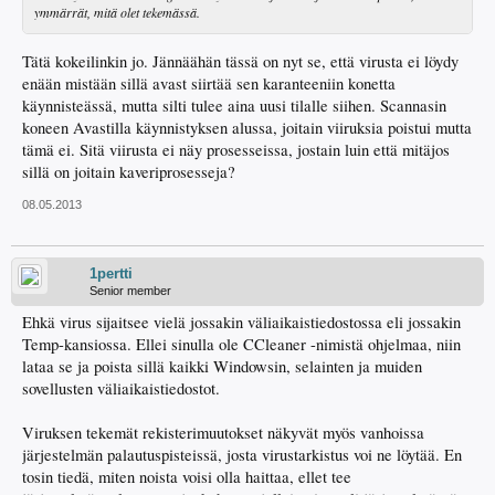
ymmärrät, mitä olet tekemässä.
Tätä kokeilinkin jo. Jännäähän tässä on nyt se, että virusta ei löydy
enään mistään sillä avast siirtää sen karanteeniin konetta
käynnisteässä, mutta silti tulee aina uusi tilalle siihen. Scannasin
koneen Avastilla käynnistyksen alussa, joitain viiruksia poistui mutta
tämä ei. Sitä viirusta ei näy prosesseissa, jostain luin että mitäjos
sillä on joitain kaveriprosesseja?
08.05.2013
1pertti
Senior member
Ehkä virus sijaitsee vielä jossakin väliaikaistiedostossa eli jossakin
Temp-kansiossa. Ellei sinulla ole CCleaner -nimistä ohjelmaa, niin
lataa se ja poista sillä kaikki Windowsin, selainten ja muiden
sovellusten väliaikaistiedostot.
Viruksen tekemät rekisterimuutokset näkyvät myös vanhoissa
järjestelmän palautuspisteissä, josta virustarkistus voi ne löytää. En
tosin tiedä, miten noista voisi olla haittaa, ellet tee