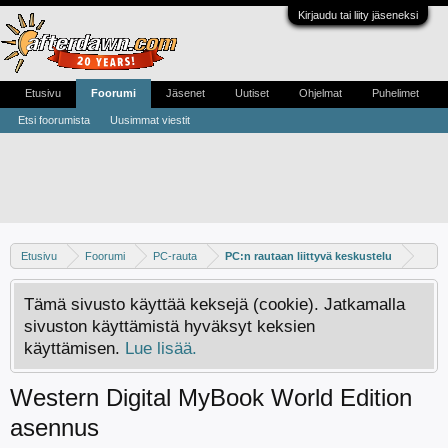
Kirjaudu tai liity jäseneksi
Etusivu
Foorumi
Jäsenet
Uutiset
Ohjelmat
Puhelimet
Etsi foorumista
Uusimmat viestit
Etusivu
Foorumi
PC-rauta
PC:n rautaan liittyvä keskustelu
Tämä sivusto käyttää keksejä (cookie). Jatkamalla
sivuston käyttämistä hyväksyt keksien
käyttämisen.
Lue lisää.
Western Digital MyBook World Edition
asennus