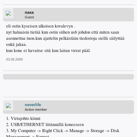
naxa
Guest
eli ostin kyseisen ulkoisen kovalevyn .
nyt haluaisin tietää kun ostin siihen usb johdon että miten saan
asennettua tuon.kun ajattelin pelkästään tiedostoja siellä säilyttää
enkä jakaa.
kun kone ei havaitse sitä kun laitan virrat pääl.
03.06.2009
neverlife
Active member
1. Virtajohto kiinni
2. USB/ETHERNET liitännällä koneeseen
3. My Computer -> Right Click -> Manage -> Storage -> Disk
Management -> Format...