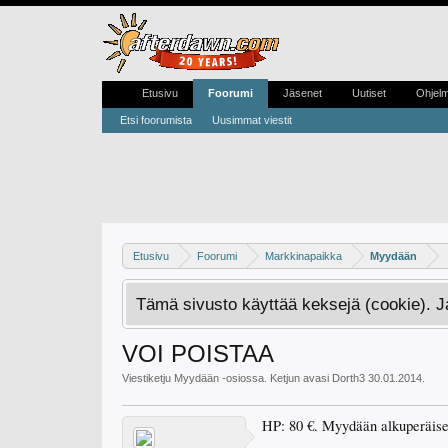
Etusivu
Foorumi
Jäsenet
Uutiset
Ohjel
Etsi foorumista
Uusimmat viestit
Etusivu
Foorumi
Markkinapaikka
Myydään
Tämä sivusto käyttää keksejä (cookie). 
VOI POISTAA
Viestiketju
Myydään
-osiossa. Ketjun avasi
Dorth3
30.01.2014
.
HP: 80 €. Myydään alkuperäises