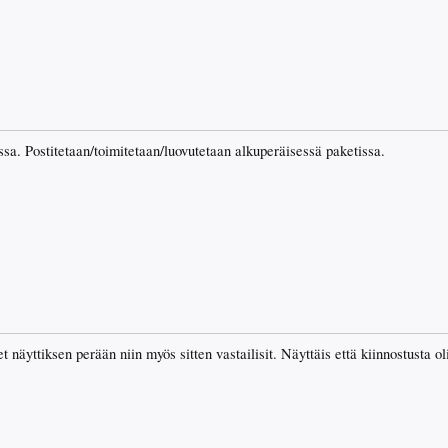
sa. Postitetaan/toimitetaan/luovutetaan alkuperäisessä paketissa.
 näyttiksen perään niin myös sitten vastailisit. Näyttäis että kiinnostusta oli