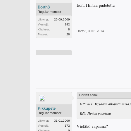
Edit: Hintaa pudotettu
Dorth3
Regular member
Liittynyt:
20.09.2009
Viestejä:
182
Kiitokset:
8
Dorth3
,
30.01.2014
Pisteet:
28
Dorth3 sanoi:
HP: 90 €. Myydään alkuperäisessä pa
Pikkupete
Edit: Hintaa pudotettu
Regular member
Liittynyt:
31.01.2006
Vieläkö vapaana?
Viestejä:
172
Kiitokset:
0