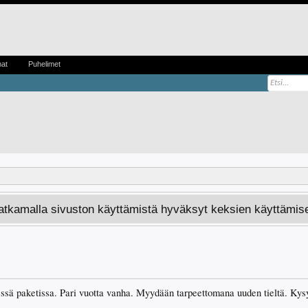
mat
Puhelimet
Jatkamalla sivuston käyttämistä hyväksyt keksien käyttämis
sä paketissa. Pari vuotta vanha. Myydään tarpeettomana uuden tieltä. Kysy