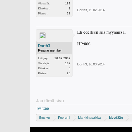
Viestejä:
182
Kiitokset:
8
Dorth3
,
19.02.2014
Pisteet:
28
Eli edelleen siis myynnissä.
HP:80€
Dorth3
Regular member
Liittynyt:
20.09.2009
Viestejä:
182
Dorth3
,
10.03.2014
Kiitokset:
8
Pisteet:
28
Jaa tämä sivu
Twiittaa
Etusivu
Foorumi
Markkinapaikka
Myydään