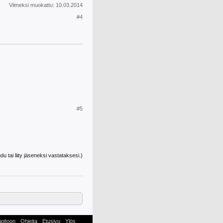
Viimeksi muokattu:
10.03.2014
#4
#5
udu tai liity jäseneksi vastataksesi.)
äpitoon
Ohjeita
Etusivu
Ylös