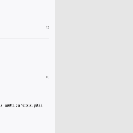
#2
#3
s. mutta en viitsisi pitää