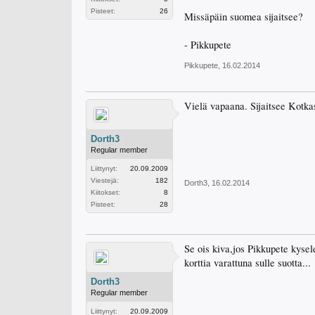
Pisteet:
26
Missäpäin suomea sijaitsee?
- Pikkupete
Pikkupete
,
16.02.2014
Vielä vapaana. Sijaitsee Kotkas
Dorth3
Regular member
Liittynyt:
20.09.2009
Viestejä:
182
Dorth3
,
16.02.2014
Kiitokset:
8
Pisteet:
28
Se ois kiva,jos Pikkupete kyselet
korttia varattuna sulle suotta...
Dorth3
Regular member
Liittynyt:
20.09.2009