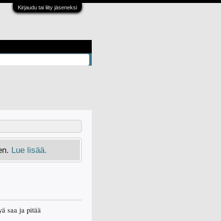
Kirjaudu tai liity jäseneksi
en.
Lue lisää.
ä saa ja pitää