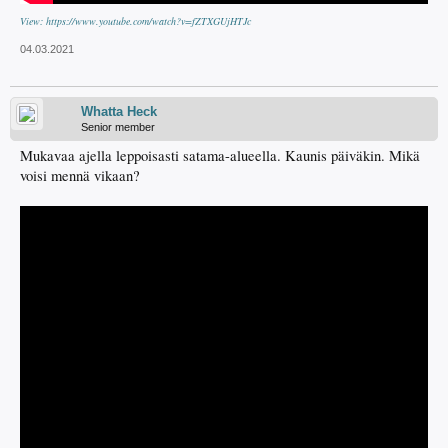
View: https://www.youtube.com/watch?v=fZTXGUjHTJc
04.03.2021
Whatta Heck
Senior member
Mukavaa ajella leppoisasti satama-alueella. Kaunis päiväkin. Mikä
voisi mennä vikaan?