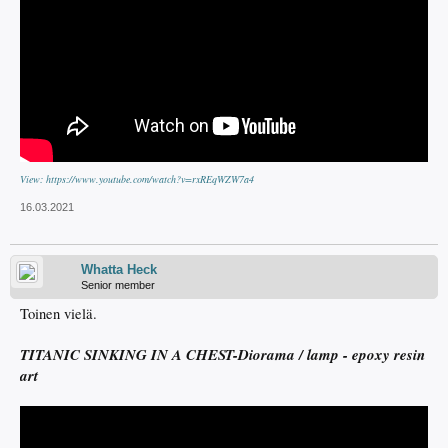
View: https://www.youtube.com/watch?v=rxREqWZW7a4
16.03.2021
Whatta Heck
Senior member
Toinen vielä.
TITANIC SINKING IN A CHEST-Diorama / lamp - epoxy resin
art