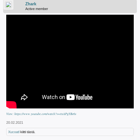
Zhark
Active member
View: https://www.youtube.com/watch?v=ttsAPgYBe6s
20.02.2021
Xucoatl
kiitti tästä.