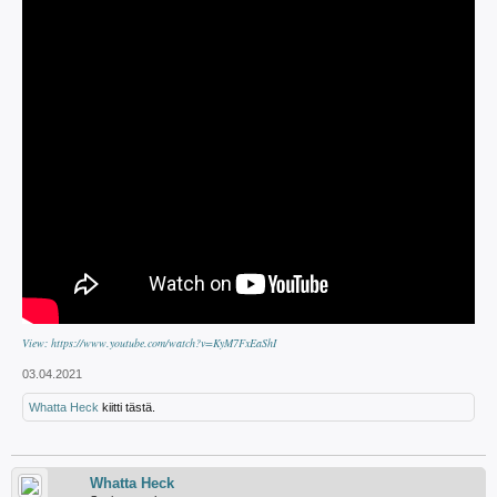
View: https://www.youtube.com/watch?v=KyM7FxEaShI
03.04.2021
Whatta Heck
kiitti tästä.
Whatta Heck