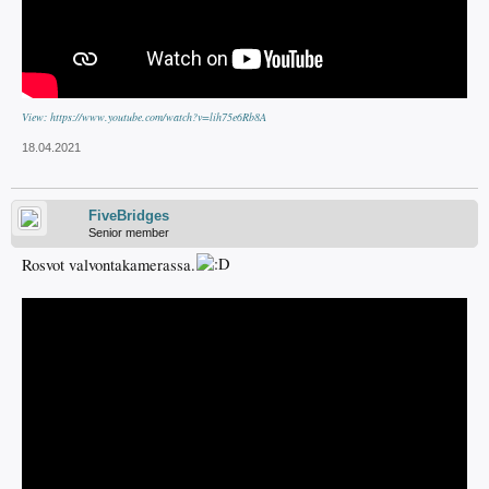
View: https://www.youtube.com/watch?v=lih75e6Rb8A
18.04.2021
FiveBridges
Senior member
Rosvot valvontakamerassa.