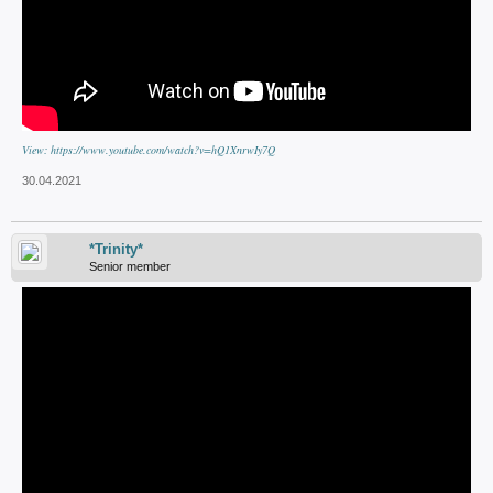
View: https://www.youtube.com/watch?v=hQ1XnrwIy7Q
30.04.2021
*Trinity*
Senior member