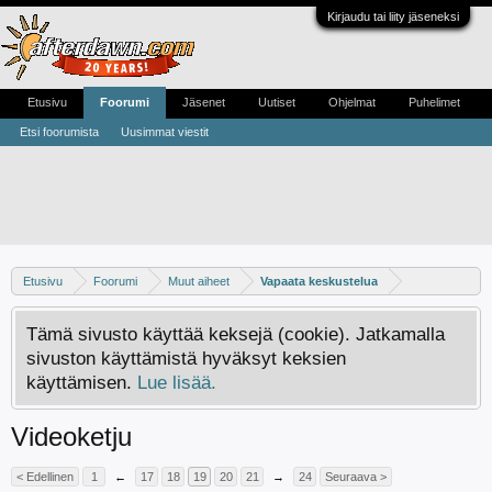
Kirjaudu tai liity jäseneksi
Etusivu
Foorumi
Jäsenet
Uutiset
Ohjelmat
Puhelimet
Etsi foorumista
Uusimmat viestit
Etusivu
Foorumi
Muut aiheet
Vapaata keskustelua
Tämä sivusto käyttää keksejä (cookie). Jatkamalla
sivuston käyttämistä hyväksyt keksien
käyttämisen.
Lue lisää.
Videoketju
< Edellinen
1
←
17
18
19
20
21
→
24
Seuraava >