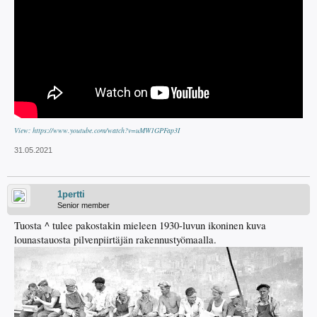
View: https://www.youtube.com/watch?v=uMW1GPFap3I
31.05.2021
1pertti
Senior member
Tuosta ^ tulee pakostakin mieleen 1930-luvun ikoninen kuva
lounastauosta pilvenpiirtäjän rakennustyömaalla.