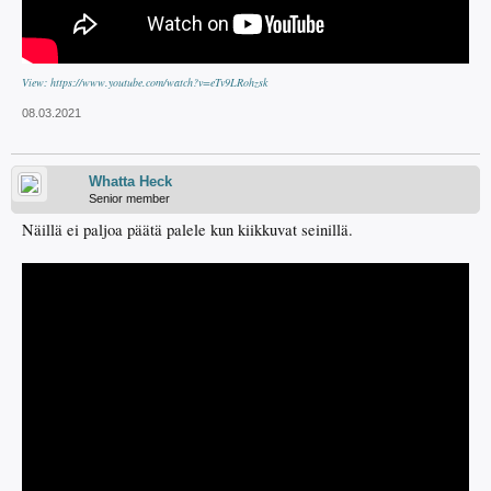
View: https://www.youtube.com/watch?v=eTv9LRohzsk
08.03.2021
Whatta Heck
Senior member
Näillä ei paljoa päätä palele kun kiikkuvat seinillä.