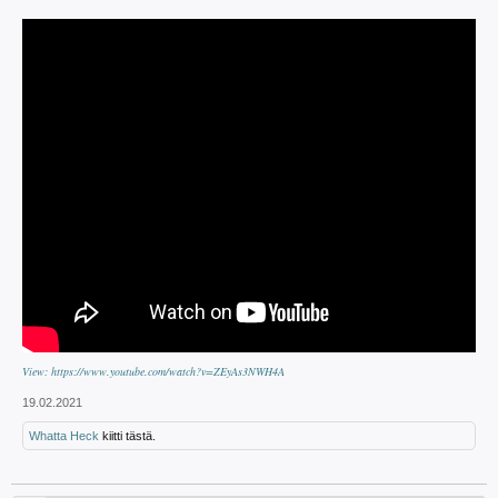
View: https://www.youtube.com/watch?v=ZEyAs3NWH4A
19.02.2021
Whatta Heck
kiitti tästä.