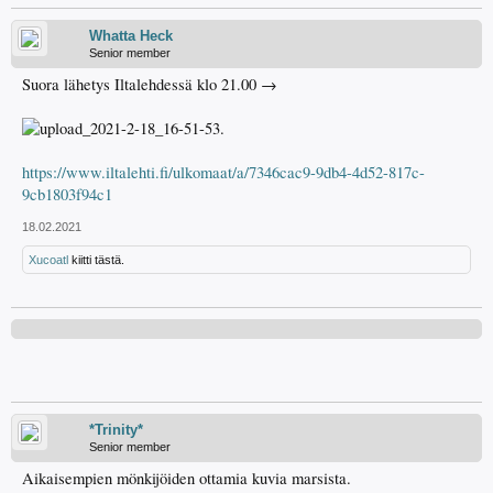
Whatta Heck
Senior member
Suora lähetys Iltalehdessä klo 21.00 →
https://www.iltalehti.fi/ulkomaat/a/7346cac9-9db4-4d52-817c-
9cb1803f94c1
18.02.2021
Xucoatl
kiitti tästä.
*Trinity*
Senior member
Aikaisempien mönkijöiden ottamia kuvia marsista.