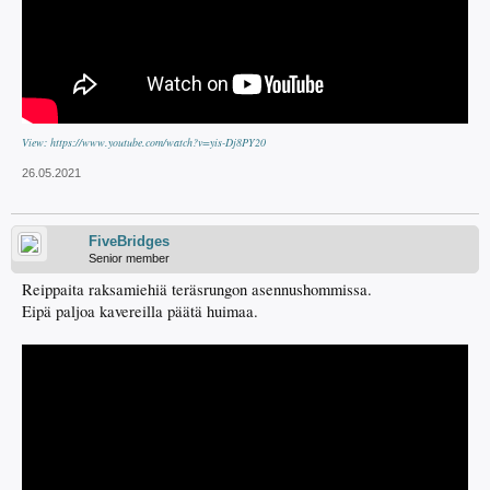
View: https://www.youtube.com/watch?v=yis-Dj8PY20
26.05.2021
FiveBridges
Senior member
Reippaita raksamiehiä teräsrungon asennushommissa.
Eipä paljoa kavereilla päätä huimaa.