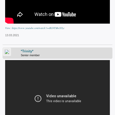
View: https://www.youtube.com/watch?v=RG9TMn1FJzc
13.03.2021
*Trinity*
Senior member