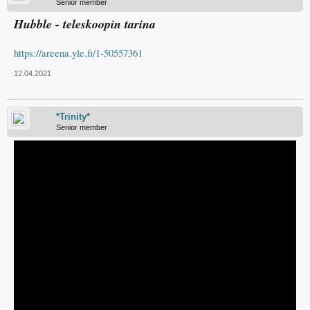
Senior member
Hubble - teleskoopin tarina
https://areena.yle.fi/1-50557361
12.04.2021
*Trinity*
Senior member