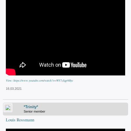
View: https://www.youtube.com/watch?v=WY7zSqp9Hyc
16.03.2021
*Trinity*
Senior member
Louis Rossmann