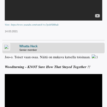
View: https://www.youtube.com/watch?v=7pobFDI8xdc
14.03.2021
Whatta Heck
Senior member
Joo-o. Toiset vaan osaa. Näitä on mukava katsella toisinaan.
Woodturning - KNOT Sure How That Stayed Together !!