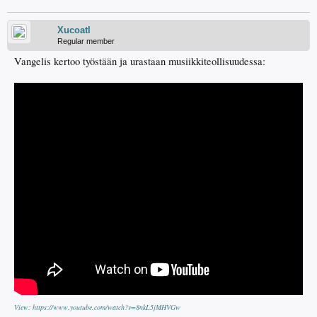
Xucoatl
Regular member
Vangelis kertoo työstään ja urastaan musiikkiteollisuudessa:
View: https://www.youtube.com/watch?v=8nkL5jMHVGw