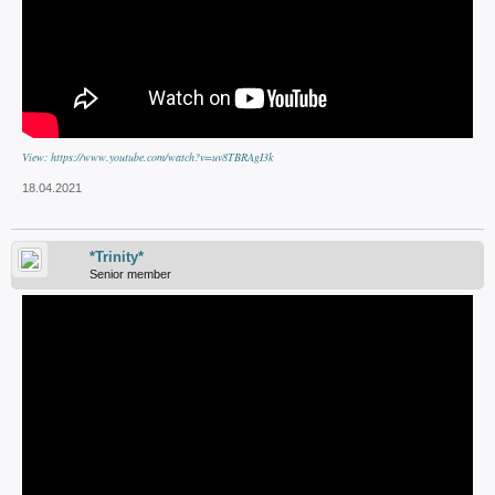
View: https://www.youtube.com/watch?v=uv8TBRAgI3k
18.04.2021
*Trinity*
Senior member