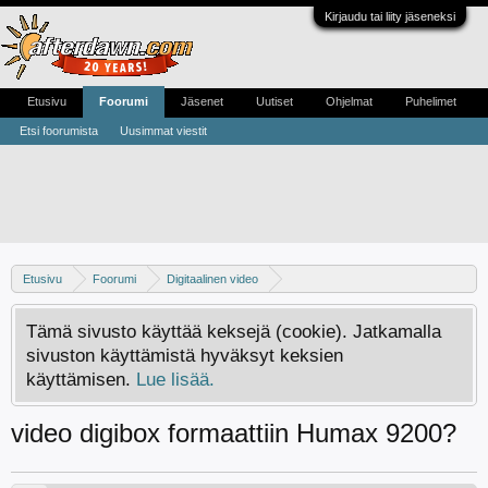
Kirjaudu tai liity jäseneksi
Etusivu
Foorumi
Jäsenet
Uutiset
Ohjelmat
Puhelimet
Etsi foorumista
Uusimmat viestit
Etusivu
Foorumi
Digitaalinen video
Digivideo-ongelmat ja -keskustelu
Tämä sivusto käyttää keksejä (cookie). Jatkamalla
sivuston käyttämistä hyväksyt keksien
käyttämisen.
Lue lisää.
video digibox formaattiin Humax 9200?