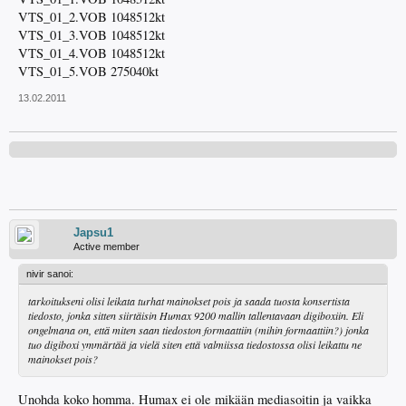
VTS_01_2.VOB 1048512kt
VTS_01_3.VOB 1048512kt
VTS_01_4.VOB 1048512kt
VTS_01_5.VOB 275040kt
13.02.2011
Japsu1
Active member
nivir sanoi:
tarkoitukseni olisi leikata turhat mainokset pois ja saada tuosta konsertista
tiedosto, jonka sitten siirtäisin Humax 9200 mallin tallentavaan digiboxiin. Eli
ongelmana on, että miten saan tiedoston formaattiin (mihin formaattiin?) jonka
tuo digiboxi ymmärtää ja vielä siten että valmiissa tiedostossa olisi leikattu ne
mainokset pois?
Unohda koko homma. Humax ei ole mikään mediasoitin ja vaikka