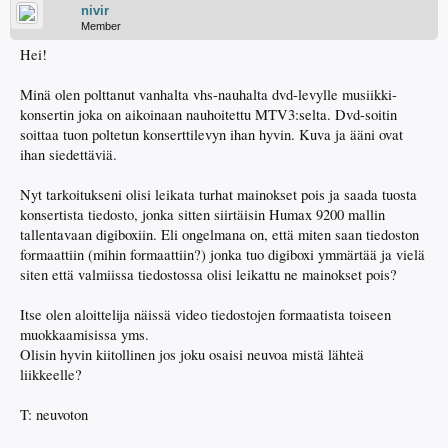
nivir
Member
Hei!
Minä olen polttanut vanhalta vhs-nauhalta dvd-levylle musiikki-
konsertin joka on aikoinaan nauhoitettu MTV3:selta. Dvd-soitin
soittaa tuon poltetun konserttilevyn ihan hyvin. Kuva ja ääni ovat
ihan siedettäviä.
Nyt tarkoitukseni olisi leikata turhat mainokset pois ja saada tuosta
konsertista tiedosto, jonka sitten siirtäisin Humax 9200 mallin
tallentavaan digiboxiin. Eli ongelmana on, että miten saan tiedoston
formaattiin (mihin formaattiin?) jonka tuo digiboxi ymmärtää ja vielä
siten että valmiissa tiedostossa olisi leikattu ne mainokset pois?
Itse olen aloittelija näissä video tiedostojen formaatista toiseen
muokkaamisissa yms.
Olisin hyvin kiitollinen jos joku osaisi neuvoa mistä lähteä
liikkeelle?
T: neuvoton