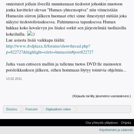
onnistuisit jollain ilveellä muuntamaan tiedostot johonkin muotoon
jonka kuvittelet olevan "Humax-yhteensopiva" niin viimeistään
Humaxiin siirron jälkeen huomaat ettei sinne ilmestynyt mitään joka
näkyisi tiedostolistauksessa. Pahimmassa tapauksessa Humax
hukkaa koko kovalevyn jos liiaksi sorkit sen järjestelmää tuollaisilla
kokeiluilla.
Lue asiasta lisää vaikkapa täältä:
http://www.dvdplaza.fi/forums/showthread.php?
p=822727&highlight=siirto+humaxiin#post822727
Jatka vaan entiseen malliin ja tallenna tuotos DVD:lle mainosten
poisleikkauksen jälkeen, siihen hommaan löytyy toimivia ohjelmia...
13.02.2011
(Kirjaudu tai liity jäseneksi vastataksesi.)
Etusivu
Foorumi
Digitaalinen video
Digivideo-ongelmat ja -keskustelu
Ota yhteyttä ylläpitoon
Ohjeita
Käyttöehdot ja säännöt