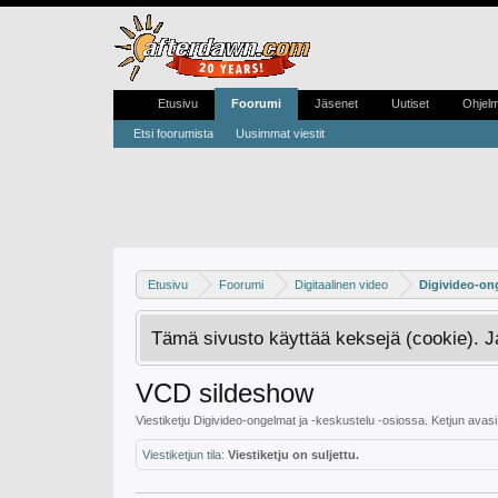
Etusivu
Foorumi
Jäsenet
Uutiset
Ohjel
Etsi foorumista
Uusimmat viestit
Etusivu
Foorumi
Digitaalinen video
Digivideo-ong
Tämä sivusto käyttää keksejä (cookie). 
VCD sildeshow
Viestiketju
Digivideo-ongelmat ja -keskustelu
-osiossa. Ketjun avas
Viestiketjun tila:
Viestiketju on suljettu.