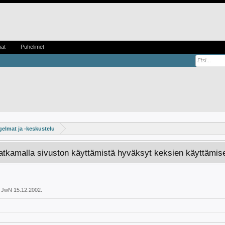
mat
Puhelimet
elmat ja -keskustelu
Jatkamalla sivuston käyttämistä hyväksyt keksien käyttämis
i
JwN
15.12.2002
.