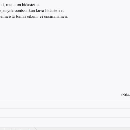
ii, mutta on hidastettu.
 epäsynkroonissa,kun kuva hidastelee.
 viimeistä toimii oikein, ei ensimmäinen.
(Kirja