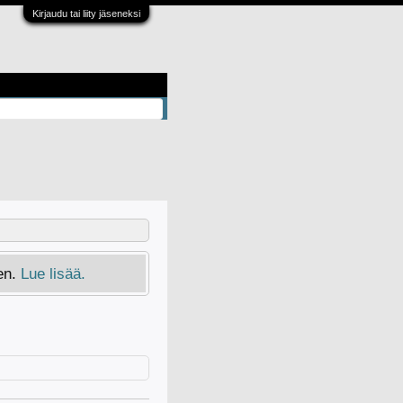
Kirjaudu tai liity jäseneksi
en.
Lue lisää.