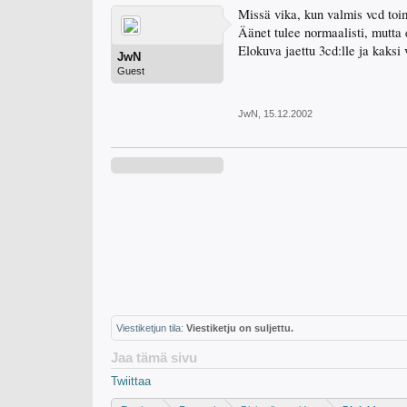
Missä vika, kun valmis vcd toim
Äänet tulee normaalisti, mutta
Elokuva jaettu 3cd:lle ja kaksi
JwN
Guest
JwN
,
15.12.2002
Viestiketjun tila:
Viestiketju on suljettu.
Jaa tämä sivu
Twiittaa