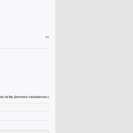
#1
udu tai liity jäseneksi vastataksesi.)