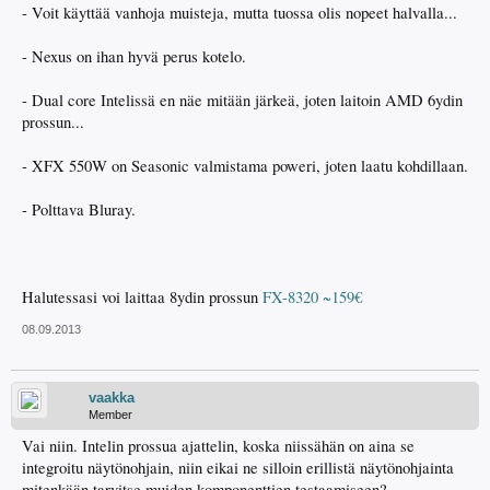
- Voit käyttää vanhoja muisteja, mutta tuossa olis nopeet halvalla...
- Nexus on ihan hyvä perus kotelo.
- Dual core Intelissä en näe mitään järkeä, joten laitoin AMD 6ydin
prossun...
- XFX 550W on Seasonic valmistama poweri, joten laatu kohdillaan.
- Polttava Bluray.
Halutessasi voi laittaa 8ydin prossun
FX-8320 ~159€
08.09.2013
vaakka
Member
Vai niin. Intelin prossua ajattelin, koska niissähän on aina se
integroitu näytönohjain, niin eikai ne silloin erillistä näytönohjainta
mitenkään tarvitse muiden komponenttien testaamiseen?