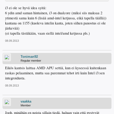
i3 ei ole se hyvä idea syitä:
6 ydin amd saman hintainen, i3 on dualcore (miksi siis maksaa 2
ytimestä sama kuin 6 (lisää amd-intel ketjussa, eikä tapella täällä))
kantana on 1155 (kuoleva intelin kanta, joten siihen panostus ei ole
järkevää)
(ei tapella tästäkään, vaan siellä intel/amd ketjussa pls.)
08.09.2013
Toniman92
Regular member
Eikös kantsis laittaa AMD APU settiä, kun ei kyseessä kuitenkaan
raskas pelaaminen, mutta saa paremmat tehot irti kuin Intel i3:sen
integroidusta.
08.09.2013
vaakka
Member
Jooh, minähän en noista sillain tiedä, haluan vain että pystyvät