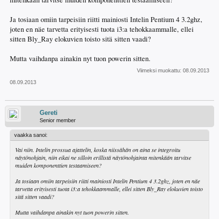
Ja tosiaan omiin tarpeisiin riitti mainiosti Intelin Pentium 4 3.2ghz,
joten en näe tarvetta erityisesti tuota i3:a tehokkaammalle, ellei
sitten Bly_Ray elokuvien toisto sitä sitten vaadi?
Mutta vaihdanpa ainakin nyt tuon powerin sitten.
Viimeksi muokattu:
08.09.2013
08.09.2013
Gereti
Senior member
vaakka sanoi:
Vai niin. Intelin prossua ajattelin, koska niissähän on aina se integroitu
näytönohjain, niin eikai ne silloin erillistä näytönohjainta mitenkään tarvitse
muiden komponenttien testaamiseen?
Ja tosiaan omiin tarpeisiin riitti mainiosti Intelin Pentium 4 3.2ghz, joten en näe
tarvetta erityisesti tuota i3:a tehokkaammalle, ellei sitten Bly_Ray elokuvien toisto
sitä sitten vaadi?
Mutta vaihdanpa ainakin nyt tuon powerin sitten.