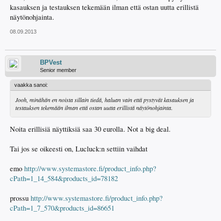
kasauksen ja testauksen tekemään ilman että ostan uutta erillistä
näytönohjainta.
08.09.2013
BPVest
Senior member
vaakka sanoi:
Jooh, minähän en noista sillain tiedä, haluan vain että pystyvät kasauksen ja
testauksen tekemään ilman että ostan uutta erillistä näytönohjainta.
Noita erillisiä näyttiksiä saa 30 eurolla. Not a big deal.
Tai jos se oikeesti on, Lucluck:n settiin vaihdat
emo
http://www.systemastore.fi/product_info.php?
cPath=1_14_584&products_id=78182
prossu
http://www.systemastore.fi/product_info.php?
cPath=1_7_570&products_id=86651