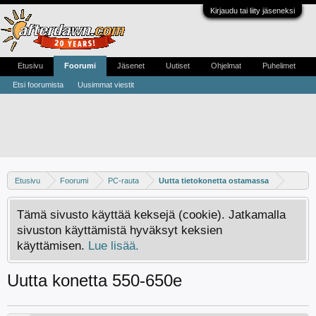
Kirjaudu tai liity jäseneksi
Etusivu
Foorumi
Jäsenet
Uutiset
Ohjelmat
Puhelimet
Etsi foorumista
Uusimmat viestit
Etusivu
Foorumi
PC-rauta
Uutta tietokonetta ostamassa
Tämä sivusto käyttää keksejä (cookie). Jatkamalla
sivuston käyttämistä hyväksyt keksien
käyttämisen.
Lue lisää.
Uutta konetta 550-650e