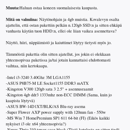
Muuta:
Haluan ostaa koneen suomalaisesta kaupasta.
Mitä on valmiina:
Näytönohjain ja 4gb muistia. Kovalevyn osalta
ajattelin, että ostan pakettiin pelkän n.120gb SSD:n ja sitten ehkäpä
vanhasta käytän tuon HDD:n, ellei ole liian vaikea asennettava?
Näyttö, hiiri, näppäimistö ja kaiuttimet löytyy tietysti myös jo.
Tämmöistä pakettia olin sitten ajatellut, jos jokin ei olekkaan
yhteensopivaa paketissa ja/tai jotain kannattaisi ehdottomasti
vaihtaa, niin kertokaapa.
-Intel i3-3240 3.40Ghz 3M LGA1155
-ASUS P8B75-M LE Socket1155 DDR3 mATX
-Kingston V300 120gb sata 3 2.5" + asennusraamit
-Kingston 4gb ddr3 1333mhz non-ECC DIMM (Sama, kuin jo
kaapista löytyvä)
-ASUS BW-14D1XT/BLK/AS Blu-ray asema
-Super Flower AXP power supply with 120mm fan - 550w
-MS Win 7 HomePremium SP1 611 64-bit (FI) (Eikös kaikki
nykyiset i3 ole x64 yhteensopivia?)
-Nexus Thrio 310 tower case black (Tästä kotelosta en sitten tiedä,