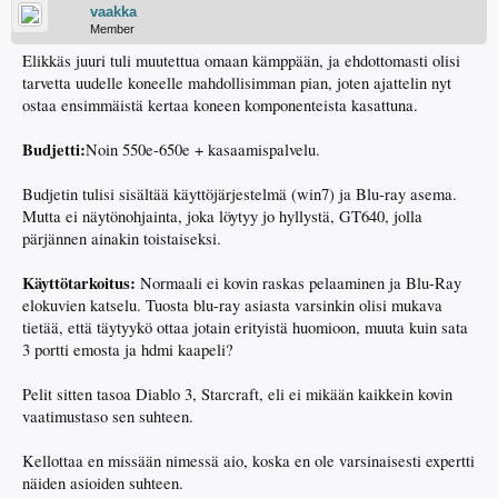
vaakka
Member
Elikkäs juuri tuli muutettua omaan kämppään, ja ehdottomasti olisi
tarvetta uudelle koneelle mahdollisimman pian, joten ajattelin nyt
ostaa ensimmäistä kertaa koneen komponenteista kasattuna.
Budjetti:
Noin 550e-650e + kasaamispalvelu.
Budjetin tulisi sisältää käyttöjärjestelmä (win7) ja Blu-ray asema.
Mutta ei näytönohjainta, joka löytyy jo hyllystä, GT640, jolla
pärjännen ainakin toistaiseksi.
Käyttötarkoitus:
Normaali ei kovin raskas pelaaminen ja Blu-Ray
elokuvien katselu. Tuosta blu-ray asiasta varsinkin olisi mukava
tietää, että täytyykö ottaa jotain erityistä huomioon, muuta kuin sata
3 portti emosta ja hdmi kaapeli?
Pelit sitten tasoa Diablo 3, Starcraft, eli ei mikään kaikkein kovin
vaatimustaso sen suhteen.
Kellottaa en missään nimessä aio, koska en ole varsinaisesti expertti
näiden asioiden suhteen.