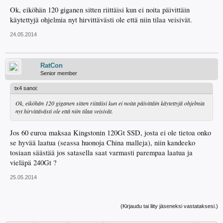
Ok, eiköhän 120 giganen sitten riittäisi kun ei noita päivittäin
käytettyjä ohjelmia nyt hirvittävästi ole että niin tilaa veisivät.
24.05.2014
RatCon
Senior member
tx4 sanoi:
Ok, eiköhän 120 giganen sitten riittäisi kun ei noita päivittäin käytettyjä ohjelmia
nyt hirvittävästi ole että niin tilaa veisivät.
Jos 60 euroa maksaa Kingstonin 120Gt SSD, josta ei ole tietoa onko
se hyvää laatua (seassa huonoja China malleja), niin kandeeko
tosiaan säästää jos satasella saat varmasti parempaa laatua ja
vieläpä 240Gt ?
25.05.2014
(Kirjaudu tai liity jäseneksi vastataksesi.)