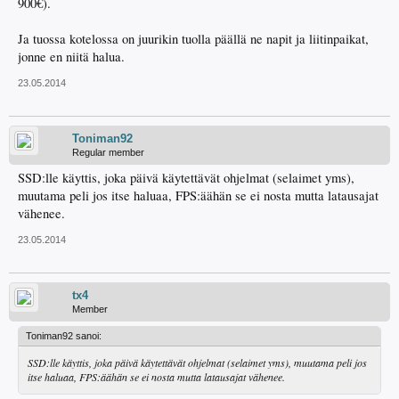
900€).
Ja tuossa kotelossa on juurikin tuolla päällä ne napit ja liitinpaikat,
jonne en niitä halua.
23.05.2014
Toniman92
Regular member
SSD:lle käyttis, joka päivä käytettävät ohjelmat (selaimet yms),
muutama peli jos itse haluaa, FPS:äähän se ei nosta mutta latausajat
vähenee.
23.05.2014
tx4
Member
Toniman92 sanoi:
SSD:lle käyttis, joka päivä käytettävät ohjelmat (selaimet yms), muutama peli jos
itse haluaa, FPS:äähän se ei nosta mutta latausajat vähenee.