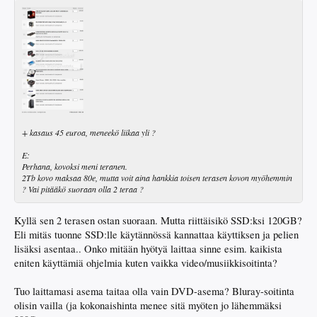
+ kasaus 45 euroa, meneekö liikaa yli ?
E:
Perhana, kovoksi meni teranen.
2Tb kovo maksaa 80e, mutta voit aina hankkia toisen terasen kovon myöhemmin
? Vai pitääkö suoraan olla 2 teraa ?
Kyllä sen 2 terasen ostan suoraan. Mutta riittäisikö SSD:ksi 120GB?
Eli mitäs tuonne SSD:lle käytännössä kannattaa käyttiksen ja pelien
lisäksi asentaa.. Onko mitään hyötyä laittaa sinne esim. kaikista
eniten käyttämiä ohjelmia kuten vaikka video/musiikkisoitinta?
Tuo laittamasi asema taitaa olla vain DVD-asema? Bluray-soitinta
olisin vailla (ja kokonaishinta menee sitä myöten jo lähemmäksi