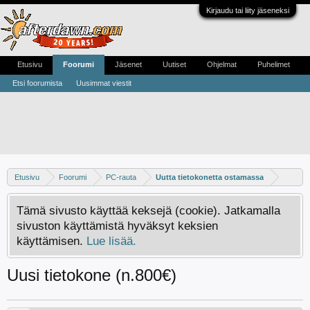
Kirjaudu tai liity jäseneksi
Etusivu
Foorumi
Jäsenet
Uutiset
Ohjelmat
Puhelimet
Etsi foorumista
Uusimmat viestit
Etusivu
Foorumi
PC-rauta
Uutta tietokonetta ostamassa
Tämä sivusto käyttää keksejä (cookie). Jatkamalla
sivuston käyttämistä hyväksyt keksien
käyttämisen.
Lue lisää.
Uusi tietokone (n.800€)