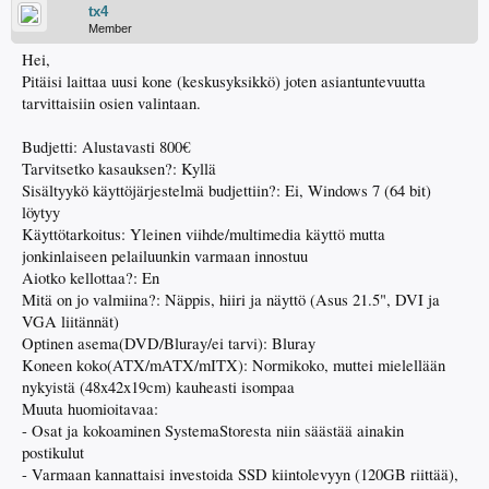
tx4
Member
Hei,
Pitäisi laittaa uusi kone (keskusyksikkö) joten asiantuntevuutta
tarvittaisiin osien valintaan.
Budjetti: Alustavasti 800€
Tarvitsetko kasauksen?: Kyllä
Sisältyykö käyttöjärjestelmä budjettiin?: Ei, Windows 7 (64 bit)
löytyy
Käyttötarkoitus: Yleinen viihde/multimedia käyttö mutta
jonkinlaiseen pelailuunkin varmaan innostuu
Aiotko kellottaa?: En
Mitä on jo valmiina?: Näppis, hiiri ja näyttö (Asus 21.5", DVI ja
VGA liitännät)
Optinen asema(DVD/Bluray/ei tarvi): Bluray
Koneen koko(ATX/mATX/mITX): Normikoko, muttei mielellään
nykyistä (48x42x19cm) kauheasti isompaa
Muuta huomioitavaa:
- Osat ja kokoaminen SystemaStoresta niin säästää ainakin
postikulut
- Varmaan kannattaisi investoida SSD kiintolevyyn (120GB riittää),