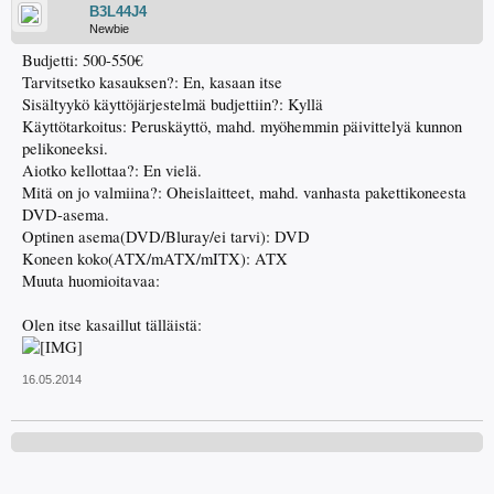
B3L44J4
Newbie
Budjetti: 500-550€
Tarvitsetko kasauksen?: En, kasaan itse
Sisältyykö käyttöjärjestelmä budjettiin?: Kyllä
Käyttötarkoitus: Peruskäyttö, mahd. myöhemmin päivittelyä kunnon
pelikoneeksi.
Aiotko kellottaa?: En vielä.
Mitä on jo valmiina?: Oheislaitteet, mahd. vanhasta pakettikoneesta
DVD-asema.
Optinen asema(DVD/Bluray/ei tarvi): DVD
Koneen koko(ATX/mATX/mITX): ATX
Muuta huomioitavaa:
Olen itse kasaillut tälläistä:
16.05.2014