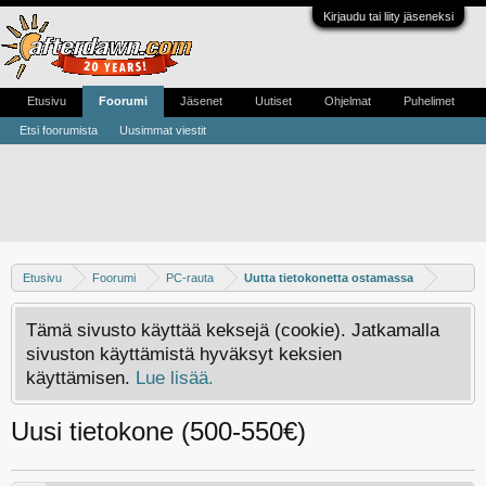
Kirjaudu tai liity jäseneksi
Etusivu
Foorumi
Jäsenet
Uutiset
Ohjelmat
Puhelimet
Etsi foorumista
Uusimmat viestit
Etusivu
Foorumi
PC-rauta
Uutta tietokonetta ostamassa
Tämä sivusto käyttää keksejä (cookie). Jatkamalla
sivuston käyttämistä hyväksyt keksien
käyttämisen.
Lue lisää.
Uusi tietokone (500-550€)