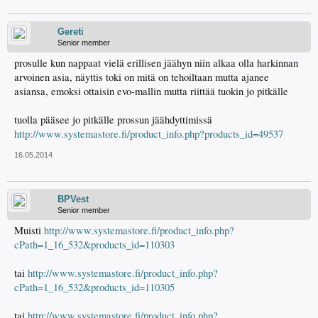
Gereti
Senior member
prosulle kun nappaat vielä erillisen jäähyn niin alkaa olla harkinnan
arvoinen asia, näyttis toki on mitä on tehoiltaan mutta ajanee
asiansa, emoksi ottaisin evo-mallin mutta riittää tuokin jo pitkälle
tuolla pääsee jo pitkälle prossun jäähdyttimissä
http://www.systemastore.fi/product_info.php?products_id=49537
16.05.2014
BPVest
Senior member
Muisti
http://www.systemastore.fi/product_info.php?
cPath=1_16_532&products_id=110303
tai
http://www.systemastore.fi/product_info.php?
cPath=1_16_532&products_id=110305
tai
http://www.systemastore.fi/product_info.php?