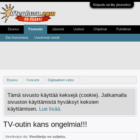
Kirjaudu tai liity jäseneksi
Etusivu
Foorumi
Jäsenet
Uutiset
Ohjelmat
Puhelimet
Etsi foorumista
Uusimmat viestit
Etusivu
Foorumi
Digitaalinen video
Digivideo-ongelmat ja -keskustelu
Tämä sivusto käyttää keksejä (cookie). Jatkamalla
sivuston käyttämistä hyväksyt keksien
käyttämisen.
Lue lisää.
TV-outin kans ongelmia!!!
Viestiketjun tila:
Viestiketju on suljettu.