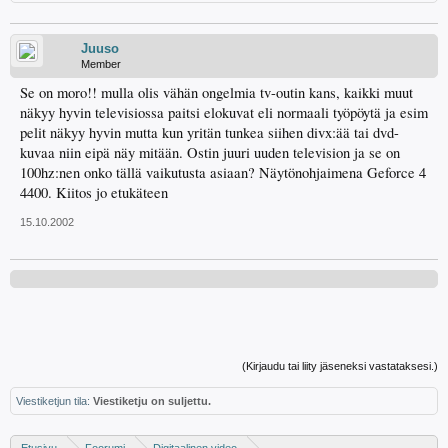
Juuso
Member
Se on moro!! mulla olis vähän ongelmia tv-outin kans, kaikki muut
näkyy hyvin televisiossa paitsi elokuvat eli normaali työpöytä ja esim
pelit näkyy hyvin mutta kun yritän tunkea siihen divx:ää tai dvd-
kuvaa niin eipä näy mitään. Ostin juuri uuden television ja se on
100hz:nen onko tällä vaikutusta asiaan? Näytönohjaimena Geforce 4
4400. Kiitos jo etukäteen
15.10.2002
(Kirjaudu tai liity jäseneksi vastataksesi.)
Viestiketjun tila:
Viestiketju on suljettu.