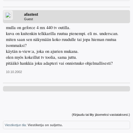
afastest
Guest
mulla on geforce 4 mx 440 tv outilla.
kuva on kuitenkin telkkarilla ruutua pienempi. eli ns. underscan.
miten saan sen näkymään koko ruudulle tai jopa hieman ruutua
isommaksi?
käytän n-view:a, joka on ajurien mukana.
olen myös kokeillut tv toolia, sama juttu.
pitääkö hankkia joku adapteri vai onnistuuko ohjelmallisesti?
10.10.2002
(Kirjaudu tai liity jäseneksi vastataksesi.)
Viestiketjun tila:
Viestiketju on suljettu.