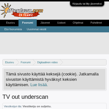
Kirjaudu tai liity jäseneksi
Etusivu
Foorumi
Jäsenet
Uutiset
Ohjelmat
Puhelimet
Etsi foorumista
Uusimmat viestit
Etusivu
Foorumi
Digitaalinen video
Digivideo-ongelmat ja -keskustelu
Tämä sivusto käyttää keksejä (cookie). Jatkamalla
sivuston käyttämistä hyväksyt keksien
käyttämisen.
Lue lisää.
TV out underscan
Viestiketjun tila:
Viestiketju on suljettu.