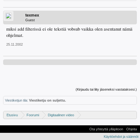
texmex
Guest
miksi add filterissä ei ole tekstiä vobsub vaikka olen asentanut nämä
ohjelmat.
25.11.2002
(Kirjaudu tai liity jäseneksi vastataksesi.)
Viestiketjun tila:
Viestiketju on suljettu.
Etusivu
Foorumi
Digitaalinen video
Digivideo-ongelmat ja -keskustelu
Ota yhteyttä ylläpitoon
Ohjeita
Käyttöehdot ja säännöt