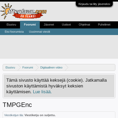
Kirjaudu tai liity jäseneksi
Etusivu
Foorumi
Jäsenet
Uutiset
Ohjelmat
Puhelimet
Etsi foorumista
Uusimmat viestit
Etusivu
Foorumi
Digitaalinen video
Digivideo-ongelmat ja -keskustelu
Tämä sivusto käyttää keksejä (cookie). Jatkamalla
sivuston käyttämistä hyväksyt keksien
käyttämisen.
Lue lisää.
TMPGEnc
Viestiketjun tila:
Viestiketju on suljettu.