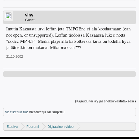
viny
Guest
Imutin Kazaasta .avi leffan jota TMPGEnc ei ala koodaamaan (can
not open, or unsupported). Leffan tiedoissa Kazaassa lukee notta
"codec MP 4.3". Media playerillä katsottaessa kuva on todella hyvä
ja äänetkin on mukana. Mikä maksaa???
21.10.2002
(Kirjaudu tai liity jäseneksi vastataksesi.)
Viestiketjun tila:
Viestiketju on suljettu.
Etusivu
Foorumi
Digitaalinen video
Digivideo-ongelmat ja -keskustelu