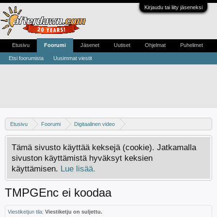
Kirjaudu tai liity jäseneksi
Etusivu
Foorumi
Jäsenet
Uutiset
Ohjelmat
Puhelimet
Etsi foorumista
Uusimmat viestit
Etusivu
Foorumi
Digitaalinen video
Digivideo-ongelmat ja -keskustelu
Tämä sivusto käyttää keksejä (cookie). Jatkamalla
sivuston käyttämistä hyväksyt keksien
käyttämisen.
Lue lisää.
TMPGEnc ei koodaa
Viestiketjun tila:
Viestiketju on suljettu.