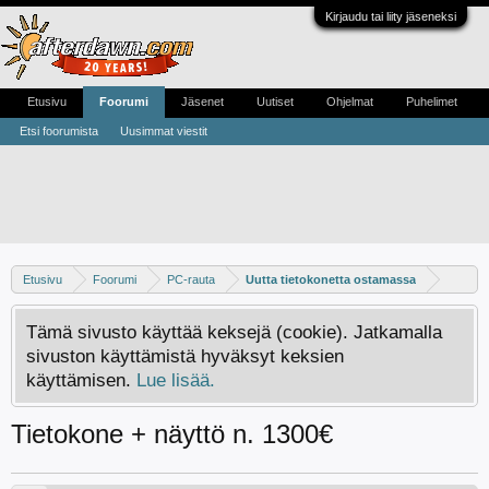
Kirjaudu tai liity jäseneksi
Etusivu
Foorumi
Jäsenet
Uutiset
Ohjelmat
Puhelimet
Etsi foorumista
Uusimmat viestit
Etusivu
Foorumi
PC-rauta
Uutta tietokonetta ostamassa
Tämä sivusto käyttää keksejä (cookie). Jatkamalla
sivuston käyttämistä hyväksyt keksien
käyttämisen.
Lue lisää.
Tietokone + näyttö n. 1300€