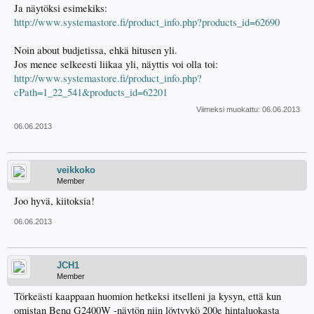
Ja näytöksi esimekiks:
http://www.systemastore.fi/product_info.php?products_id=62690
Noin about budjetissa, ehkä hitusen yli.
Jos menee selkeesti liikaa yli, näyttis voi olla toi:
http://www.systemastore.fi/product_info.php?
cPath=1_22_541&products_id=62201
Viimeksi muokattu:
06.06.2013
06.06.2013
veikkoko
Member
Joo hyvä, kiitoksia!
06.06.2013
JCH1
Member
Törkeästi kaappaan huomion hetkeksi itselleni ja kysyn, että kun
omistan Benq G2400W -näytön niin löytyykö 200e hintaluokasta