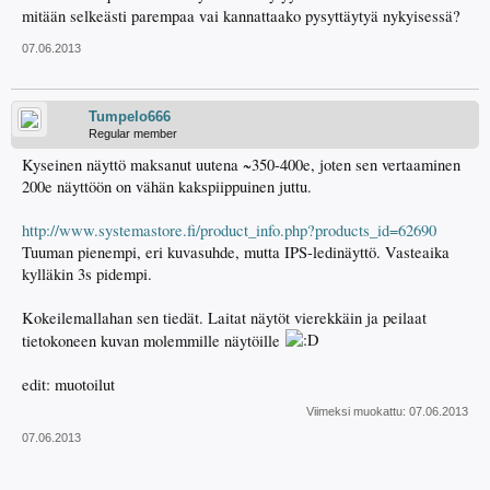
mitään selkeästi parempaa vai kannattaako pysyttäytyä nykyisessä?
07.06.2013
Tumpelo666
Regular member
Kyseinen näyttö maksanut uutena ~350-400e, joten sen vertaaminen
200e näyttöön on vähän kakspiippuinen juttu.
http://www.systemastore.fi/product_info.php?products_id=62690
Tuuman pienempi, eri kuvasuhde, mutta IPS-ledinäyttö. Vasteaika
kylläkin 3s pidempi.
Kokeilemallahan sen tiedät. Laitat näytöt vierekkäin ja peilaat
tietokoneen kuvan molemmille näytöille
edit: muotoilut
Viimeksi muokattu:
07.06.2013
07.06.2013