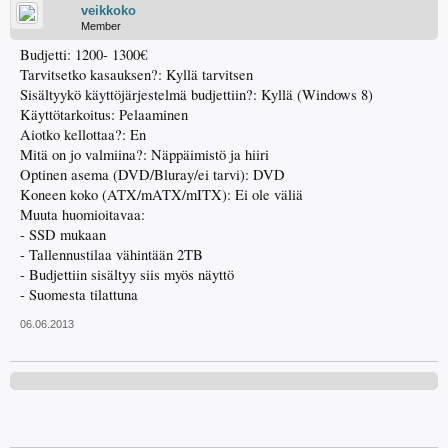
veikkoko
Member
Budjetti: 1200- 1300€
Tarvitsetko kasauksen?: Kyllä tarvitsen
Sisältyykö käyttöjärjestelmä budjettiin?: Kyllä (Windows 8)
Käyttötarkoitus: Pelaaminen
Aiotko kellottaa?: En
Mitä on jo valmiina?: Näppäimistö ja hiiri
Optinen asema (DVD/Bluray/ei tarvi): DVD
Koneen koko (ATX/mATX/mITX): Ei ole väliä
Muuta huomioitavaa:
- SSD mukaan
- Tallennustilaa vähintään 2TB
- Budjettiin sisältyy siis myös näyttö
- Suomesta tilattuna
06.06.2013