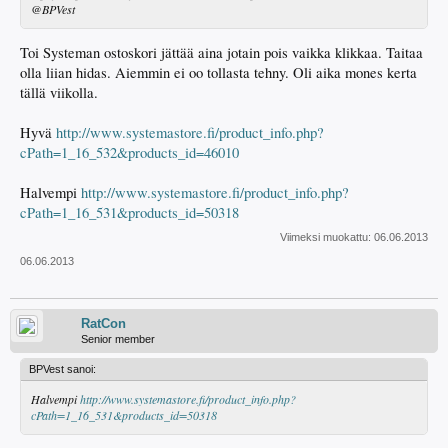
@BPVest
Toi Systeman ostoskori jättää aina jotain pois vaikka klikkaa. Taitaa
olla liian hidas. Aiemmin ei oo tollasta tehny. Oli aika mones kerta
tällä viikolla.
Hyvä
http://www.systemastore.fi/product_info.php?
cPath=1_16_532&products_id=46010
Halvempi
http://www.systemastore.fi/product_info.php?
cPath=1_16_531&products_id=50318
Viimeksi muokattu:
06.06.2013
06.06.2013
RatCon
Senior member
BPVest sanoi:
Halvempi
http://www.systemastore.fi/product_info.php?
cPath=1_16_531&products_id=50318