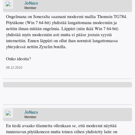
JoNazs
Member
Ongelmana on Soneralta saamani modeemi mallia Thomsin TG784.
Pöytäkone (Win 7 64-bit) yhdistää langattomana modeemiin ja
nettiin ilman mitään ongelmia. Läppäri (niin ikää Win 7 64-bit)
yhdistää myös modeemiin asti mutta ei pääse jostain syystä
internettiin. Ennen läppäri on ollut ihan normisti langattomassa
yhteydessä nettiin Zyxelin boxilla.
Onko ideoita?
08.12.2010
JoNazs
Member
En tiedä avaako tilannetta ollenkaan se, että modeemi näyttää
tunnistavan pöytäkoneen mutta toinen siihen yhdistetty laite on