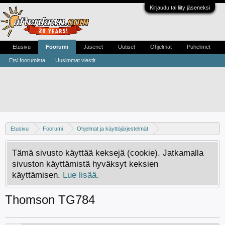
Kirjaudu tai liity jäseneksi
Etusivu
Foorumi
Jäsenet
Uutiset
Ohjelmat
Puhelimet
Etsi foorumista
Uusimmat viestit
Etusivu
Foorumi
Ohjelmat ja käyttöjärjestelmät
WLAN ja lähiverkot
Tämä sivusto käyttää keksejä (cookie). Jatkamalla
sivuston käyttämistä hyväksyt keksien
käyttämisen.
Lue lisää.
Thomson TG784