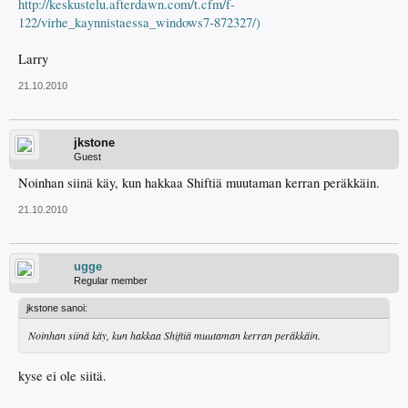
http://keskustelu.afterdawn.com/t.cfm/f-
122/virhe_kaynnistaessa_windows7-872327/)
Larry
21.10.2010
jkstone
Guest
Noinhan siinä käy, kun hakkaa Shiftiä muutaman kerran peräkkäin.
21.10.2010
ugge
Regular member
jkstone sanoi:
Noinhan siinä käy, kun hakkaa Shiftiä muutaman kerran peräkkäin.
kyse ei ole siitä.