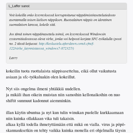
L_Laffer sanoi:
Voit kokeilla onko kysymyksessä korruptoitunut näppäimistöasettelutiedosto
asentamalla toisen kielisen näppiksen. Ruotsalainen näppis on identtinen
suomalaisen kanssa, kokeile sitä.
Jos tämä toinen näppäinasettelu toimii, on kysymyksessä Windowsin
systeemitiedostossa oleva virhe, jonka voi helposti korjata SFC-työkalulla (posti
no. 2 tässä ketjussa:
http://keskustelu.afterdawn.com/t.cfm/f-
122/virhe_kaynnistaessa_windows7-872327/)
Larry
kokeilin tuota ruottalaista näppisasettelua, eikä ollut vaikutusta
asiaan ja sfc-työkaluakin olen kokeillut.
Nyt siis ongelma ilmeni yhtäkkiä uudellen.
ja mikäli ihan oikein muistan niin samoihin kellonaikoihin on nuo
shiftit sunmuut kadonnut aiemminkin.
illan käytin ubuntua ja nyt kun tulin winukan puolelle kurkkaamaan
niin kuinka ollakkaan vika tuli takaisin.
alkaa kyllä todella ihmetyttämään että mikä on vialla. virus ja pöpö-
skannauksetkin on tehty vaikka kuinka monella eri ohjelmalla täysin