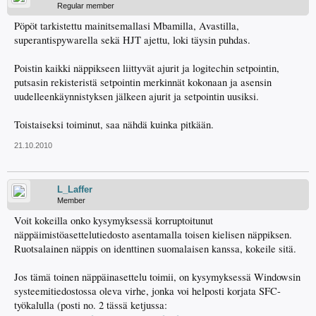
Regular member
Pöpöt tarkistettu mainitsemallasi Mbamilla, Avastilla,
superantispywarella sekä HJT ajettu, loki täysin puhdas.
Poistin kaikki näppikseen liittyvät ajurit ja logitechin setpointin,
putsasin rekisteristä setpointin merkinnät kokonaan ja asensin
uudelleenkäynnistyksen jälkeen ajurit ja setpointin uusiksi.
Toistaiseksi toiminut, saa nähdä kuinka pitkään.
21.10.2010
L_Laffer
Member
Voit kokeilla onko kysymyksessä korruptoitunut
näppäimistöasettelutiedosto asentamalla toisen kielisen näppiksen.
Ruotsalainen näppis on identtinen suomalaisen kanssa, kokeile sitä.
Jos tämä toinen näppäinasettelu toimii, on kysymyksessä Windowsin
systeemitiedostossa oleva virhe, jonka voi helposti korjata SFC-
työkalulla (posti no. 2 tässä ketjussa: