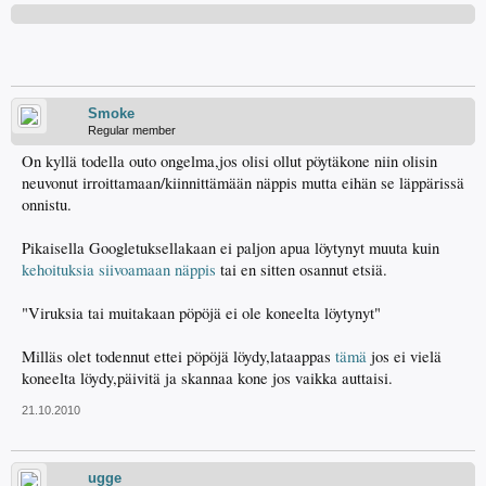
Smoke
Regular member
On kyllä todella outo ongelma,jos olisi ollut pöytäkone niin olisin
neuvonut irroittamaan/kiinnittämään näppis mutta eihän se läppärissä
onnistu.
Pikaisella Googletuksellakaan ei paljon apua löytynyt muuta kuin
kehoituksia siivoamaan näppis
tai en sitten osannut etsiä.
"Viruksia tai muitakaan pöpöjä ei ole koneelta löytynyt"
Milläs olet todennut ettei pöpöjä löydy,lataappas
tämä
jos ei vielä
koneelta löydy,päivitä ja skannaa kone jos vaikka auttaisi.
21.10.2010
ugge