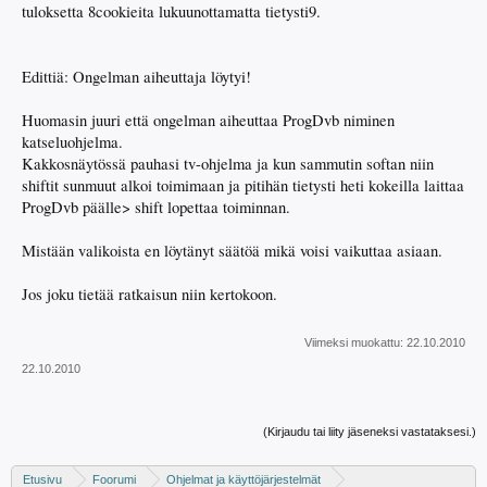
tuloksetta 8cookieita lukuunottamatta tietysti9.
Edittiä: Ongelman aiheuttaja löytyi!
Huomasin juuri että ongelman aiheuttaa ProgDvb niminen
katseluohjelma.
Kakkosnäytössä pauhasi tv-ohjelma ja kun sammutin softan niin
shiftit sunmuut alkoi toimimaan ja pitihän tietysti heti kokeilla laittaa
ProgDvb päälle> shift lopettaa toiminnan.
Mistään valikoista en löytänyt säätöä mikä voisi vaikuttaa asiaan.
Jos joku tietää ratkaisun niin kertokoon.
Viimeksi muokattu:
22.10.2010
22.10.2010
(Kirjaudu tai liity jäseneksi vastataksesi.)
Etusivu
Foorumi
Ohjelmat ja käyttöjärjestelmät