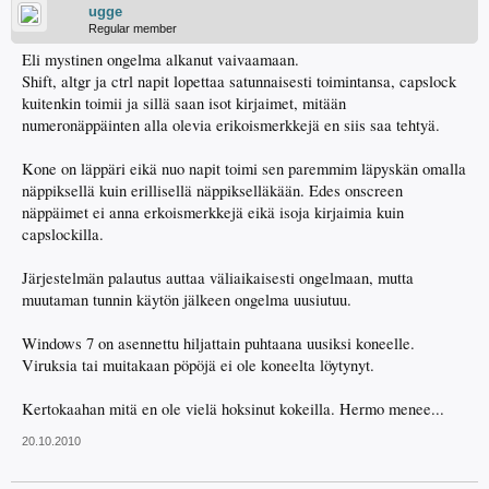
ugge
Regular member
Eli mystinen ongelma alkanut vaivaamaan.
Shift, altgr ja ctrl napit lopettaa satunnaisesti toimintansa, capslock
kuitenkin toimii ja sillä saan isot kirjaimet, mitään
numeronäppäinten alla olevia erikoismerkkejä en siis saa tehtyä.
Kone on läppäri eikä nuo napit toimi sen paremmim läpyskän omalla
näppiksellä kuin erillisellä näppikselläkään. Edes onscreen
näppäimet ei anna erkoismerkkejä eikä isoja kirjaimia kuin
capslockilla.
Järjestelmän palautus auttaa väliaikaisesti ongelmaan, mutta
muutaman tunnin käytön jälkeen ongelma uusiutuu.
Windows 7 on asennettu hiljattain puhtaana uusiksi koneelle.
Viruksia tai muitakaan pöpöjä ei ole koneelta löytynyt.
Kertokaahan mitä en ole vielä hoksinut kokeilla. Hermo menee...
20.10.2010