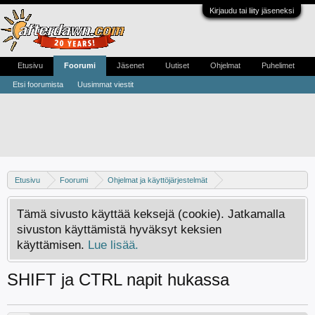
Kirjaudu tai liity jäseneksi
Etusivu
Foorumi
Jäsenet
Uutiset
Ohjelmat
Puhelimet
Etsi foorumista
Uusimmat viestit
Etusivu
Foorumi
Ohjelmat ja käyttöjärjestelmät
Windows -ongelmat
Tämä sivusto käyttää keksejä (cookie). Jatkamalla
sivuston käyttämistä hyväksyt keksien
käyttämisen.
Lue lisää.
SHIFT ja CTRL napit hukassa