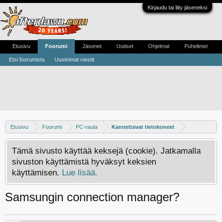
Kirjaudu tai liity jäseneksi
Etusivu
Foorumi
Jäsenet
Uutiset
Ohjelmat
Puhelimet
Etsi foorumista
Uusimmat viestit
Etusivu
Foorumi
PC-rauta
Kannettavat tietokoneet
Tämä sivusto käyttää keksejä (cookie). Jatkamalla
sivuston käyttämistä hyväksyt keksien
käyttämisen.
Lue lisää.
Samsungin connection manager?