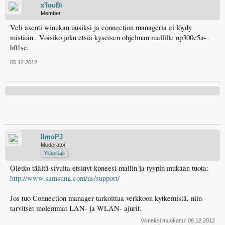
xTouBi
Member
Veli asenti winukan uusiksi ja connection manageria ei löydy
mistään.. Voisiko joku etsiä kyseisen ohjelman mallille np300e5a-
h01se.
05.12.2012
IlmoPJ
Moderator
Ylläpitäjä
Oletko täältä sivulta etsinyt koneesi mallin ja tyypin mukaan tuota:
http://www.samsung.com/us/support/
Jos tuo Connection manager tarkoittaa verkkoon kytkemistä, niin
tarvitset molemmat LAN- ja WLAN- ajurit.
Viimeksi muokattu:
09.12.2012