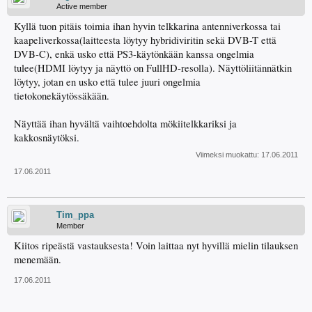
Active member
Kyllä tuon pitäis toimia ihan hyvin telkkarina antenniverkossa tai
kaapeliverkossa(laitteesta löytyy hybridiviritin sekä DVB-T että
DVB-C), enkä usko että PS3-käytönkään kanssa ongelmia
tulee(HDMI löytyy ja näyttö on FullHD-resolla). Näyttöliitännätkin
löytyy, jotan en usko että tulee juuri ongelmia
tietokonekäytössäkään.
Näyttää ihan hyvältä vaihtoehdolta mökiitelkkariksi ja
kakkosnäytöksi.
Viimeksi muokattu:
17.06.2011
17.06.2011
Tim_ppa
Member
Kiitos ripeästä vastauksesta! Voin laittaa nyt hyvillä mielin tilauksen
menemään.
17.06.2011