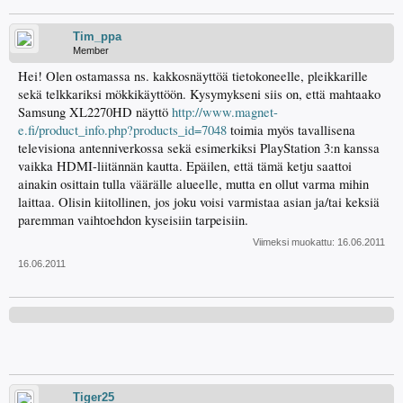
Tim_ppa
Member
Hei! Olen ostamassa ns. kakkosnäyttöä tietokoneelle, pleikkarille
sekä telkkariksi mökkikäyttöön. Kysymykseni siis on, että mahtaako
Samsung XL2270HD näyttö
http://www.magnet-
e.fi/product_info.php?products_id=7048
toimia myös tavallisena
televisiona antenniverkossa sekä esimerkiksi PlayStation 3:n kanssa
vaikka HDMI-liitännän kautta. Epäilen, että tämä ketju saattoi
ainakin osittain tulla väärälle alueelle, mutta en ollut varma mihin
laittaa. Olisin kiitollinen, jos joku voisi varmistaa asian ja/tai keksiä
paremman vaihtoehdon kyseisiin tarpeisiin.
Viimeksi muokattu:
16.06.2011
16.06.2011
Tiger25