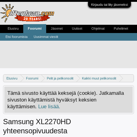
Kirjaudu tai liity jäseneksi
Etusivu
Foorumi
Jäsenet
Uutiset
Ohjelmat
Puhelimet
Etsi foorumista
Uusimmat viestit
Etusivu
Foorumi
Pelit ja pelikonsolit
Kaikki muut pelikonsolit
PS3
Tämä sivusto käyttää keksejä (cookie). Jatkamalla
sivuston käyttämistä hyväksyt keksien
käyttämisen.
Lue lisää.
Samsung XL2270HD
yhteensopivuudesta