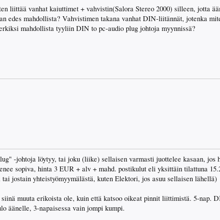
n liittää vanhat kaiuttimet + vahvistin(Salora Stereo 2000) silleen, jotta ään
n edes mahdollista? Vahvistimen takana vanhat DIN-liitännät, jotenka mi
erkiksi mahdollista tyyliin DIN to pc-audio plug johtoja myynnissä?
" -johtoja löytyy, tai joku (liike) sellaisen varmasti juottelee kasaan, jos 
enee sopiva, hinta 3 EUR + alv + mahd. postikulut eli yksittäin tilattuna 15
 tai jostain yhteistyömyymälästä, kuten Elektori, jos asuu sellaisen lähellä)
ä siinä muuta erikoista ole, kuin että katsoo oikeat pinnit liittimistä. 5-nap
ulo äänelle, 3-napaisessa vain jompi kumpi.