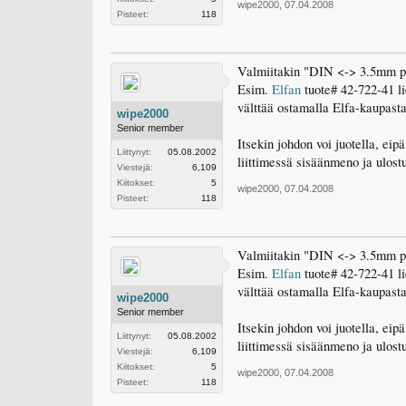
wipe2000
,
07.04.2008
Pisteet:
118
Valmiitakin "DIN <-> 3.5mm plug
Esim.
Elfan
tuote# 42-722-41 li
välttää ostamalla Elfa-kaupasta
wipe2000
Senior member
Itsekin johdon voi juotella, eip
Liittynyt:
05.08.2002
liittimessä sisäänmeno ja ulost
Viestejä:
6,109
Kiitokset:
5
wipe2000
,
07.04.2008
Pisteet:
118
Valmiitakin "DIN <-> 3.5mm plug
Esim.
Elfan
tuote# 42-722-41 li
välttää ostamalla Elfa-kaupasta
wipe2000
Senior member
Itsekin johdon voi juotella, eip
Liittynyt:
05.08.2002
liittimessä sisäänmeno ja ulost
Viestejä:
6,109
Kiitokset:
5
wipe2000
,
07.04.2008
Pisteet:
118