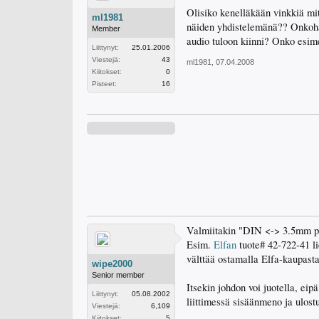
Olisiko kenelläkään vinkkiä mite
ml1981
näiden yhdistelemänä?? Onkoha
Member
audio tuloon kiinni? Onko esim
Liittynyt:
25.01.2006
Viestejä:
43
ml1981
,
07.04.2008
Kiitokset:
0
Pisteet:
16
Valmiitakin "DIN <-> 3.5mm plug
Esim.
Elfan
tuote# 42-722-41 li
välttää ostamalla Elfa-kaupasta
wipe2000
Senior member
Itsekin johdon voi juotella, eip
Liittynyt:
05.08.2002
liittimessä sisäänmeno ja ulost
Viestejä:
6,109
Kiitokset:
5