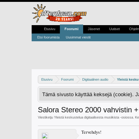
Etusivu
Foorumi
Jäsenet
Uutiset
Ohjel
Etsi foorumista
Uusimmat viestit
Etusivu
Foorumi
Digitaalinen audio
Yleistä kesku
Tämä sivusto käyttää keksejä (cookie). 
Salora Stereo 2000 vahvistin +
Viestiketju
Yleistä keskustelua digitaalisesta musiikista
-osiossa. Ke
Tervehdys!