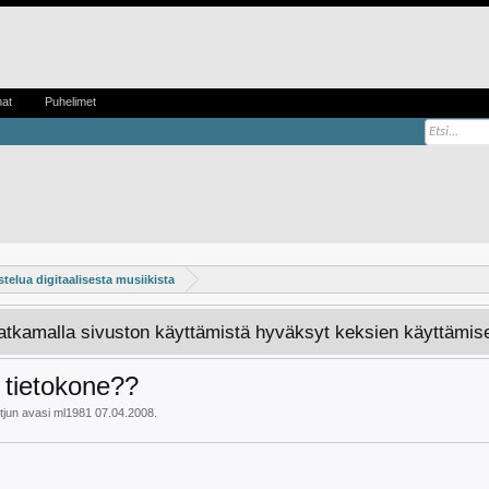
mat
Puhelimet
stelua digitaalisesta musiikista
Jatkamalla sivuston käyttämistä hyväksyt keksien käyttämis
 tietokone??
tjun avasi
ml1981
07.04.2008
.