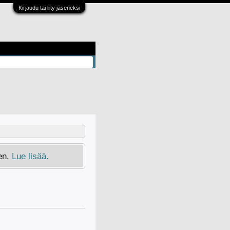
Kirjaudu tai liity jäseneksi
en.
Lue lisää.