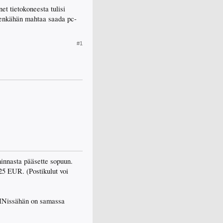
et tietokoneesta tulisi
tenkähän mahtaa saada pc-
#1
hinnasta pääsette sopuun.
.25 EUR. (Postikulut voi
. DINissähän on samassa