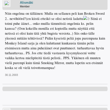
Alismäki
Member
Niin ongelma on tälläinen: Mulla on sellanen peli kun Broken Sword
2.. nevöhöörd?(en kiistä etteikö se olisi netistä ladattu
Siinä ei
toimi puhe äänet... onko muilla tämmöisiä ongelmia ks. pelin
kanssa? (Oon kokeillu monilla eri kopioilla mutta näyttää että
netissä ei olisi kuin tätä yhtä bugista versiota..) Siis onko tälle
yleensä mitään tehtävissä? Pidän kyseistä peliä jopa parempana kuin
Monkey Island sarja ja olen kuluttanut kuukausia tämän pelin
etsimiseen mutta aina puheäänet ovat puuttuneet. turhauttavaa hyvin
turhauttavaa.. PS. Jos ette tiedä vastausta kysymykseeni voitte
vaikka kertoa mielipiteitä tästä pelistä.. PPS. Ykkönen oli muuten
vielä parempi kuin tämä Smoking Mirror, mutta lopetin sen etsinnät
koska se oli vielä toivottomampaa!
30.11.2003