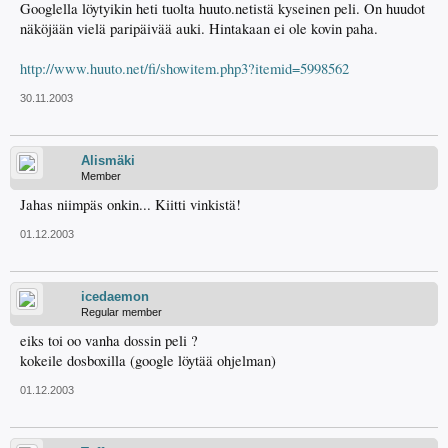
Googlella löytyikin heti tuolta huuto.netistä kyseinen peli. On huudot
näköjään vielä paripäivää auki. Hintakaan ei ole kovin paha.
http://www.huuto.net/fi/showitem.php3?itemid=5998562
30.11.2003
Alismäki
Member
Jahas niimpäs onkin... Kiitti vinkistä!
01.12.2003
icedaemon
Regular member
eiks toi oo vanha dossin peli ?
kokeile dosboxilla (google löytää ohjelman)
01.12.2003