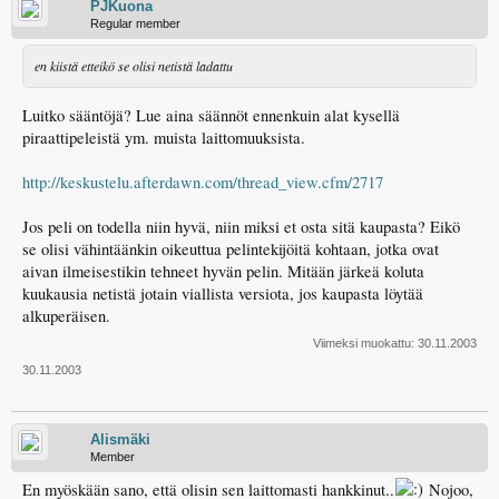
PJKuona
Regular member
en kiistä etteikö se olisi netistä ladattu
Luitko sääntöjä? Lue aina säännöt ennenkuin alat kysellä
piraattipeleistä ym. muista laittomuuksista.
http://keskustelu.afterdawn.com/thread_view.cfm/2717
Jos peli on todella niin hyvä, niin miksi et osta sitä kaupasta? Eikö
se olisi vähintäänkin oikeuttua pelintekijöitä kohtaan, jotka ovat
aivan ilmeisestikin tehneet hyvän pelin. Mitään järkeä koluta
kuukausia netistä jotain viallista versiota, jos kaupasta löytää
alkuperäisen.
Viimeksi muokattu:
30.11.2003
30.11.2003
Alismäki
Member
En myöskään sano, että olisin sen laittomasti hankkinut..
Nojoo,