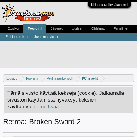
Kirjaudu tai liity jäseneksi
Etusivu
Foorumi
Jäsenet
Uutiset
Ohjelmat
Puhelimet
Etsi foorumista
Uusimmat viestit
Etusivu
Foorumi
Pelit ja pelikonsolit
PC:n pelit
Tämä sivusto käyttää keksejä (cookie). Jatkamalla
sivuston käyttämistä hyväksyt keksien
käyttämisen.
Lue lisää.
Retroa: Broken Sword 2