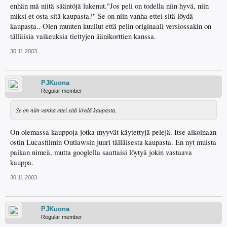
enhän mä niitä sääntöjä lukenut."Jos peli on todella niin hyvä, niin
miksi et osta sitä kaupasta?" Se on niin vanha ettei sitä löydä
kaupasta.. Olen muuten kuullut että pelin originaali versiossakin on
tälläisia vaikeuksia tiettyjen äänikorttien kanssa.
30.11.2003
PJKuona
Regular member
Se on niin vanha ettei sitä löydä kaupasta.
On olemassa kauppoja jotka myyvät käytettyjä pelejä. Itse aikoinaan
ostin Lucasfilmin Outlawsin juuri tälläisesta kaupasta. En nyt muista
paikan nimeä, mutta googlella saattaisi löytyä jokin vastaava
kauppa.
30.11.2003
PJKuona
Regular member