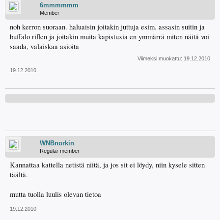
6mmmmmm
Member
noh kerron suoraan. haluaisin joitakin juttuja esim. assasin suitin ja
buffalo riflen ja joitakin muita kapistuxia en ymmärrä miten näitä voi
saada, valaiskaa asioita
Viimeksi muokattu:
19.12.2010
19.12.2010
WNBnorkin
Regular member
Kannattaa kattella netistä niitä, ja jos sit ei löydy, niin kysele sitten
täältä.
mutta tuolla luulis olevan tietoa
19.12.2010