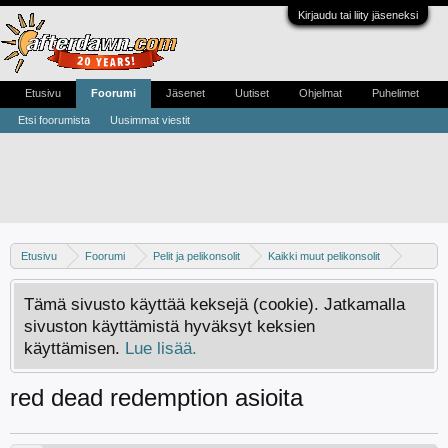
Kirjaudu tai liity jäseneksi
Etusivu
Foorumi
Jäsenet
Uutiset
Ohjelmat
Puhelimet
Etsi foorumista
Uusimmat viestit
Etusivu
Foorumi
Pelit ja pelikonsolit
Kaikki muut pelikonsolit
Xbox 360
Tämä sivusto käyttää keksejä (cookie). Jatkamalla
sivuston käyttämistä hyväksyt keksien
käyttämisen.
Lue lisää.
red dead redemption asioita