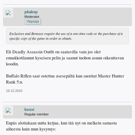
pkaksp
Moderator
Ylläpitäjä
Exclusives and Bonuses require the use of a one-time code or the purchase of a
specific copy of the game in order to obtain.
Eli Deadly Assassin Outfit on saatavilla vain jos olet
ennakkotilannut kyseisen pelin ja saanut tuohon asuun oikeuttavan
koodin.
Buffalo Riflen saat ostettua asesepältä kun suoritat Master Hunter
Rank 5:n.
19.12.2010
kosvi
Regular member
Enpäs aloitakaan uutta ketjua, kun tää nyt on melkein samasta
aiheesta kuin mun kysymys: