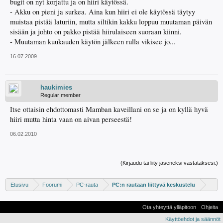
bugit on nyt korjattu ja on hiiri käytössä.
- Akku on pieni ja surkea. Aina kun hiiri ei ole käytössä täytyy
muistaa pistää laturiin, mutta siltikin kakku loppuu muutaman päivän
sisään ja johto on pakko pistää hiirulaiseen suoraan kiinni.
- Muutaman kuukauden käytön jälkeen rulla vikisee jo...
16.07.2009
haukimies
Regular member
Itse ottaisin ehdottomasti Mamban kaveillani on se ja on kyllä hyvä
hiiri mutta hinta vaan on aivan perseestä!
06.02.2010
(Kirjaudu tai liity jäseneksi vastataksesi.)
Etusivu
Foorumi
PC-rauta
PC:n rautaan liittyvä keskustelu
Ota yhteyttä ylläpitoon
Ohjeita
Käyttöehdot ja säännöt