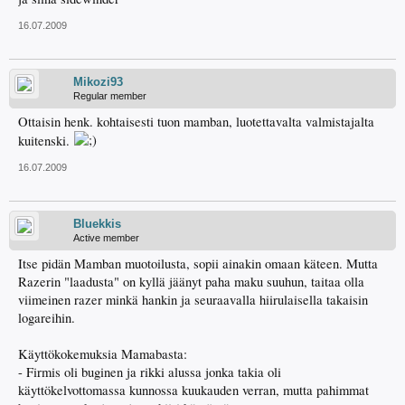
16.07.2009
Mikozi93
Regular member
Ottaisin henk. kohtaisesti tuon mamban, luotettavalta valmistajalta
kuitenski.
16.07.2009
Bluekkis
Active member
Itse pidän Mamban muotoilusta, sopii ainakin omaan käteen. Mutta
Razerin "laadusta" on kyllä jäänyt paha maku suuhun, taitaa olla
viimeinen razer minkä hankin ja seuraavalla hiirulaisella takaisin
logareihin.
Käyttökokemuksia Mamabasta:
- Firmis oli buginen ja rikki alussa jonka takia oli
käyttökelvottomassa kunnossa kuukauden verran, mutta pahimmat