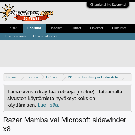
Kirjaudu tai liity jäseneksi
Etusivu
Foorumi
Jäsenet
Uutiset
Ohjelmat
Puhelimet
Etsi foorumista
Uusimmat viestit
Etusivu
Foorumi
PC-rauta
PC:n rautaan liittyvä keskustelu
Tämä sivusto käyttää keksejä (cookie). Jatkamalla
sivuston käyttämistä hyväksyt keksien
käyttämisen.
Lue lisää.
Razer Mamba vai Microsoft sidewinder
x8