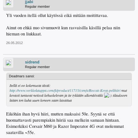
jjabi
Regular member
Yli vuoden itellä ollut käytössä eikä mitään moitittavaa.
Ainut on ehkä nuo sivumuovit kun rasvaisilla käsillä pelaa niin
hieman on liukkaat.
26.05.2012
sidrend
Regular member
Deadmars sanoi:
Itellä ei oo kokemusta tästä:
http://www.verkkokauppa.com/fi/product/11715/cxmfs/Roccat-Kova-pelihiiri
mut
kovasti tuntuvat netissä kehuskelevan ja ite tykkään ulkonäöstäki
tilaukseen
laitan ton kuha uuen koneen saan kasattua
Eiköhän ihan hyvä hiiri, mutten maksaisi 50e. Syynä se että
huomattavasti parempiakin hiiriä saa melkein samaan hintaan.
Esimerkiksi Corsair M60 ja Razer Imperator 4G ovat molemmat
saatavilla ~55e.