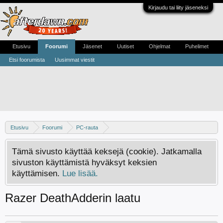
Kirjaudu tai liity jäseneksi
Etusivu
Foorumi
Jäsenet
Uutiset
Ohjelmat
Puhelimet
Etsi foorumista
Uusimmat viestit
Etusivu
Foorumi
PC-rauta
Tulostimet, näppäimistöt ja muut oheislaitteet
Tämä sivusto käyttää keksejä (cookie). Jatkamalla
sivuston käyttämistä hyväksyt keksien
käyttämisen.
Lue lisää.
Razer DeathAdderin laatu