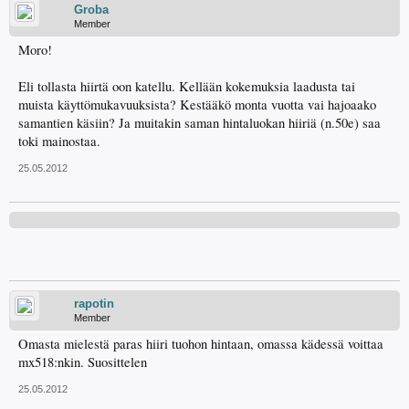
Groba
Member
Moro!
Eli tollasta hiirtä oon katellu
. Kellään kokemuksia laadusta tai
muista käyttömukavuuksista? Kestääkö monta vuotta vai hajoaako
samantien käsiin? Ja muitakin saman hintaluokan hiiriä (n.50e) saa
toki mainostaa.
25.05.2012
rapotin
Member
Omasta mielestä paras hiiri tuohon hintaan, omassa kädessä voittaa
mx518:nkin. Suosittelen
25.05.2012