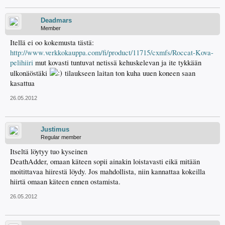
Deadmars
Member
Itellä ei oo kokemusta tästä:
http://www.verkkokauppa.com/fi/product/11715/cxmfs/Roccat-Kova-
pelihiiri
mut kovasti tuntuvat netissä kehuskelevan ja ite tykkään
ulkonäöstäki
tilaukseen laitan ton kuha uuen koneen saan
kasattua
26.05.2012
Justimus
Regular member
Itseltä löytyy tuo kyseinen
DeathAdder, omaan käteen sopii ainakin loistavasti eikä mitään
moitittavaa hiirestä löydy. Jos mahdollista, niin kannattaa kokeilla
hiirtä omaan käteen ennen ostamista.
26.05.2012