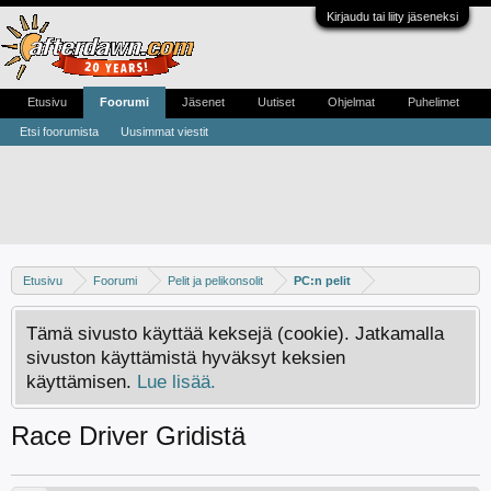
Kirjaudu tai liity jäseneksi
Etusivu
Foorumi
Jäsenet
Uutiset
Ohjelmat
Puhelimet
Etsi foorumista
Uusimmat viestit
Etusivu
Foorumi
Pelit ja pelikonsolit
PC:n pelit
Tämä sivusto käyttää keksejä (cookie). Jatkamalla
sivuston käyttämistä hyväksyt keksien
käyttämisen.
Lue lisää.
Race Driver Gridistä