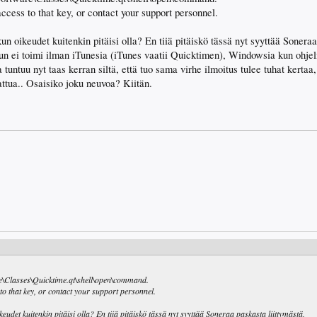
access to that key, or contact your support personnel.
un oikeudet kuitenkin pitäisi olla? En tiiä pitäiskö tässä nyt syyttää Soneraa
n ei toimi ilman iTunesia (iTunes vaatii Quicktimen), Windowsia kun ohjelm
untuu nyt taas kerran siltä, että tuo sama virhe ilmoitus tulee tuhat kertaa,
ttua.. Osaisiko joku neuvoa? Kiitän.
asses\Quicktime.qt\shell\open\command.
 to that key, or contact your support personnel.
eudet kuitenkin pitäisi olla? En tiiä pitäiskö tässä nyt syyttää Soneraa paskasta liittymästä,