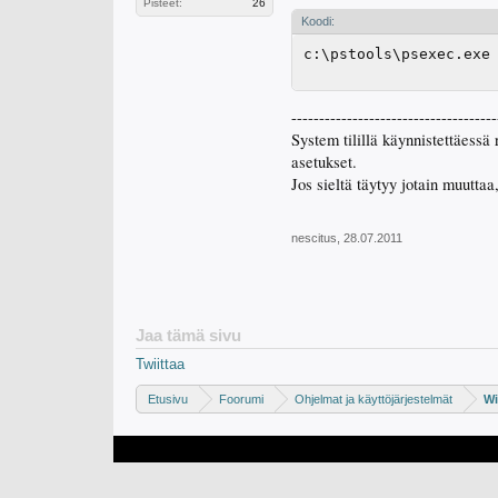
Pisteet:
26
Koodi:
c:\pstools\psexec.exe
-------------------------------------
System tilillä käynnistettäes
asetukset.
Jos sieltä täytyy jotain muutta
nescitus
,
28.07.2011
Jaa tämä sivu
Twiittaa
Etusivu
Foorumi
Ohjelmat ja käyttöjärjestelmät
Wi