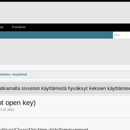
mat
Puhelimet
ndows -ongelmat
Jatkamalla sivuston käyttämistä hyväksyt keksien käyttämis
ot open key)
27.07.2011
.
re\Classes\Quicktime.qt\shell\open\command.