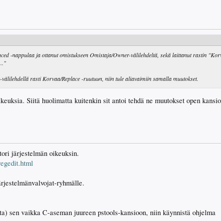
nced -nappulaa ja ottanut omistukseen Omistaja/Owner-välilehdeltä, sekä laittanut rastin "Ko
.."
älilehdellä rasti Korvaa/Replace -ruutuun, niin tule aliavaimiin samalla muutokset.
 oikeuksia. Siitä huolimatta kuitenkin sit antoi tehdä ne muutokset open kansi
tori järjestelmän oikeuksin.
regedit.html
ärjestelmänvalvojat-ryhmälle.
ista) sen vaikka C-aseman juureen pstools-kansioon, niin käynnistä ohjelma