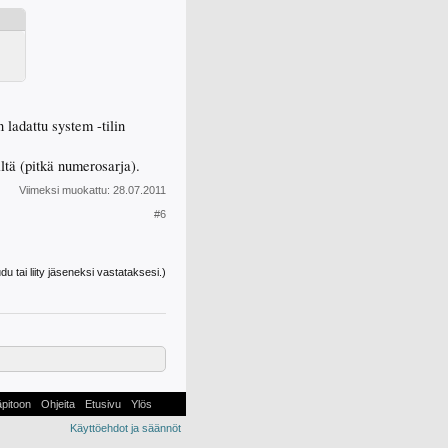
adattu system -tilin
ltä (pitkä numerosarja).
Viimeksi muokattu:
28.07.2011
#6
udu tai liity jäseneksi vastataksesi.)
äpitoon
Ohjeita
Etusivu
Ylös
Käyttöehdot ja säännöt