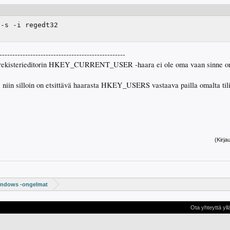
 -s -i regedt32
-------------------------------------------------
sä rekisterieditorin HKEY_CURRENT_USER -haara ei ole oma vaan sinne on l
a, niin silloin on etsittävä haarasta HKEY_USERS vastaava pailla omalta tili
(Kirja
ndows -ongelmat
Ota yhteyttä yll