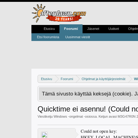
Etusivu
Foorumi
Jäsenet
Uutiset
Ohjel
Etsi foorumista
Uusimmat viestit
Etusivu
Foorumi
Ohjelmat ja käyttöjärjestelmät
Wi
Tämä sivusto käyttää keksejä (cookie). 
Quicktime ei asennu! (Could n
Viestiketju
Windows -ongelmat
-osiossa. Ketjun avasi
M3G47R0N
Could not open key:
HKEY_LOCAL_MACHINE\Softwa