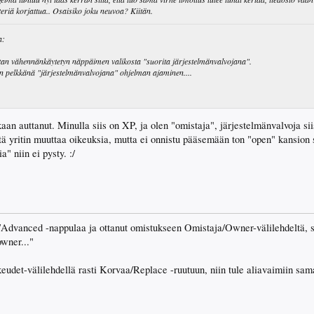
eriä korjattua.. Osaisiko joku neuvoa? Kiitän.
a:
an vähennänkäytetyn näppäimen valikosta "suorita järjestelmänvalvojana".
 pelkkänä "järjestelmänvalvojana" ohjelman ajaminen....
kaan auttanut. Minulla siis on XP, ja olen "omistaja", järjestelmänvalvoja sii
istä yritin muuttaa oikeuksia, mutta ei onnistu pääsemään ton "open" kansion 
" niin ei pysty. :/
/Advanced -nappulaa ja ottanut omistukseen Omistaja/Owner-välilehdeltä, s
owner..."
udet-välilehdellä rasti Korvaa/Replace -ruutuun, niin tule aliavaimiin sam