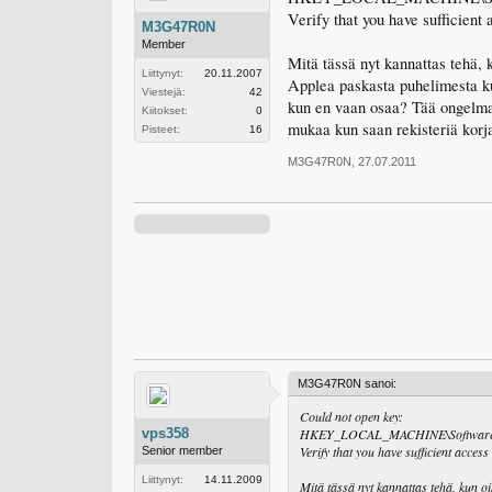
Verify that you have sufficient 
M3G47R0N
Member
Mitä tässä nyt kannattas tehä, k
Liittynyt:
20.11.2007
Applea paskasta puhelimesta ku
Viestejä:
42
kun en vaan osaa? Tää ongelma t
Kiitokset:
0
mukaa kun saan rekisteriä korja
Pisteet:
16
M3G47R0N
,
27.07.2011
M3G47R0N sanoi:
Could not open key:
vps358
HKEY_LOCAL_MACHINE\Software\Cl
Verify that you have sufficient access
Senior member
Liittynyt:
14.11.2009
Mitä tässä nyt kannattas tehä, kun oik