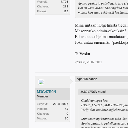
Viestejä:
4,703
Applea paskasta puhelimesta kun ei t
Kiitokset:
283
kun en vaan osaa? Tää ongelma tuntuu 
Pisteet:
113
mukaa kun saan rekisteriä korjattua.
Minä mitään iOhjelmista tiedä,
Masennatko admin-oikeuksin?
Eli asennusohjelma maalataan j
Joka antaa enemmän "paukkuja"
T: Vesku
vps358
,
28.07.2011
vps358 sanoi:
M3G47R0N
M3G47R0N sanoi:
Member
Could not open key:
Liittynyt:
20.11.2007
HKEY_LOCAL_MACHINE\Software\
Viestejä:
42
Verify that you have sufficient acc
Kiitokset:
0
Mitä tässä nyt kannattas tehä, kun 
Pisteet:
16
Applea paskasta puhelimesta kun e
itseäni kun en vaan osaa? Tää onge