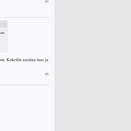
#4
rvaa
oon. Kokeilin asentaa taas ja
#5