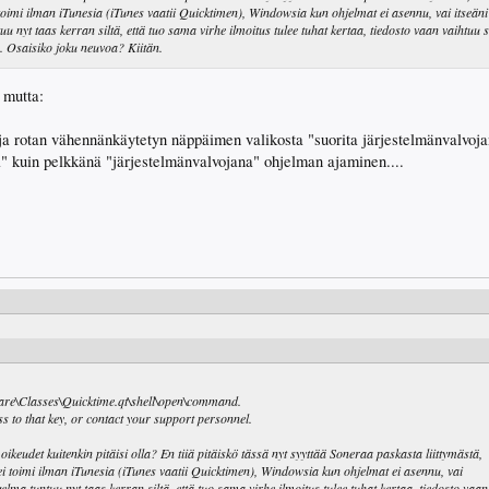
oimi ilman iTunesia (iTunes vaatii Quicktimen), Windowsia kun ohjelmat ei asennu, vai itseäni
nyt taas kerran siltä, että tuo sama virhe ilmoitus tulee tuhat kertaa, tiedosto vaan vaihtuu s
. Osaisiko joku neuvoa? Kiitän.
 mutta:
a rotan vähennänkäytetyn näppäimen valikosta "suorita järjestelmänvalvoja
 kuin pelkkänä "järjestelmänvalvojana" ohjelman ajaminen....
Classes\Quicktime.qt\shell\open\command.
ess to that key, or contact your support personnel.
oikeudet kuitenkin pitäisi olla? En tiiä pitäiskö tässä nyt syyttää Soneraa paskasta liittymästä,
i toimi ilman iTunesia (iTunes vaatii Quicktimen), Windowsia kun ohjelmat ei asennu, vai
lma tuntuu nyt taas kerran siltä, että tuo sama virhe ilmoitus tulee tuhat kertaa, tiedosto vaan