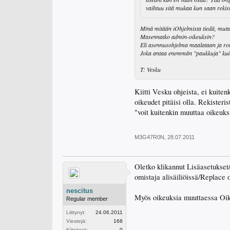
vaihtuu sitä mukaa kun saan rekist
Minä mitään iOhjelmista tiedä, mutt
Masennatko admin-oikeuksin?
Eli asennusohjelma maalataan ja rot
Joka antaa enemmän "paukkuja" kuin
T: Vesku
Kiitti Vesku ohjeista, ei kuiten
oikeudet pitäisi olla. Rekister
"voit kuitenkin muuttaa oikeuksia
M3G47R0N
,
28.07.2011
Oletko klikannut Lisäasetukset
omistaja alisäiliöissä/Replace 
nescitus
Myös oikeuksia muuttaessa Oike
Regular member
Liittynyt:
24.06.2011
Viestejä:
168
Kiitokset:
0