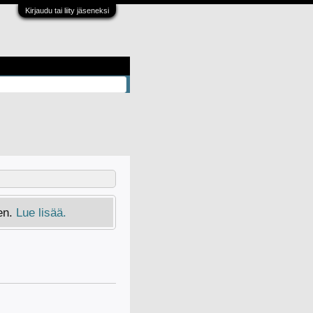
Kirjaudu tai liity jäseneksi
en.
Lue lisää.