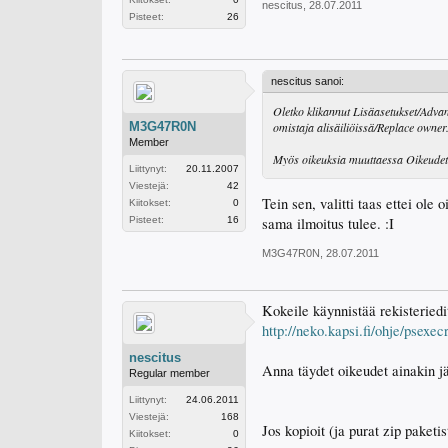
nescitus
,
28.07.2011
Pisteet:
26
nescitus sanoi:
Oletko klikannut Lisäasetukset/Adva
M3G47R0N
omistaja alisäiliöissä/Replace owner.
Member
Myös oikeuksia muuttaessa Oikeudet-v
Liittynyt:
20.11.2007
Viestejä:
42
Tein sen, valitti taas ettei ole
Kiitokset:
0
sama ilmoitus tulee. :I
Pisteet:
16
M3G47R0N
,
28.07.2011
Kokeile käynnistää rekisteriedi
http://neko.kapsi.fi/ohje/psexec
nescitus
Anna täydet oikeudet ainakin j
Regular member
Liittynyt:
24.06.2011
Viestejä:
168
Jos kopioit (ja purat zip paket
Kiitokset:
0