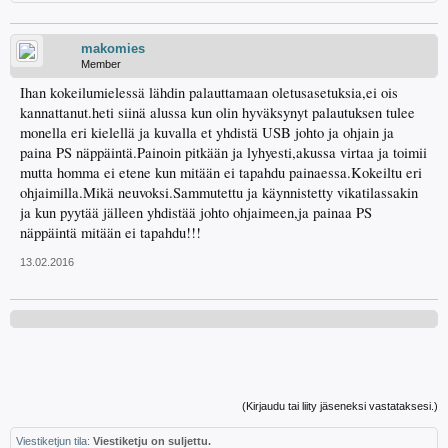
makomies
Member
Ihan kokeilumielessä lähdin palauttamaan oletusasetuksia,ei ois
kannattanut.heti siinä alussa kun olin hyväksynyt palautuksen tulee
monella eri kielellä ja kuvalla et yhdistä USB johto ja ohjain ja
paina PS näppäintä.Painoin pitkään ja lyhyesti,akussa virtaa ja toimii
mutta homma ei etene kun mitään ei tapahdu painaessa.Kokeiltu eri
ohjaimilla.Mikä neuvoksi.Sammutettu ja käynnistetty vikatilassakin
ja kun pyytää jälleen yhdistää johto ohjaimeen,ja painaa PS
näppäintä mitään ei tapahdu!!!
13.02.2016
(Kirjaudu tai liity jäseneksi vastataksesi.)
Viestiketjun tila:
Viestiketju on suljettu.