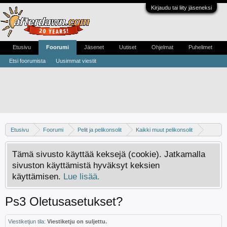
Kirjaudu tai liity jäseneksi
Etusivu
Foorumi
Jäsenet
Uutiset
Ohjelmat
Puhelimet
Etsi foorumista
Uusimmat viestit
Etusivu
Foorumi
Pelit ja pelikonsolit
Kaikki muut pelikonsolit
PS3
Tämä sivusto käyttää keksejä (cookie). Jatkamalla
sivuston käyttämistä hyväksyt keksien
käyttämisen.
Lue lisää.
Ps3 Oletusasetukset?
Viestiketjun tila:
Viestiketju on suljettu.