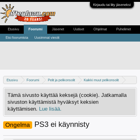
Kirjaudu tai liity jäseneksi
Etusivu
Foorumi
Jäsenet
Uutiset
Ohjelmat
Puhelimet
Etsi foorumista
Uusimmat viestit
Etusivu
Foorumi
Pelit ja pelikonsolit
Kaikki muut pelikonsolit
PS3
Tämä sivusto käyttää keksejä (cookie). Jatkamalla
sivuston käyttämistä hyväksyt keksien
käyttämisen.
Lue lisää.
PS3 ei käynnisty
Ongelma