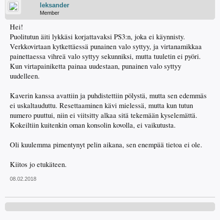
leksander
Member
Hei!
Puolitutun äiti lykkäsi korjattavaksi PS3:n, joka ei käynnisty.
Verkkovirtaan kytkettäessä punainen valo syttyy, ja virtanamikkaa
painettaessa vihreä valo syttyy sekunniksi, mutta tuuletin ei pyöri.
Kun virtapainiketta painaa uudestaan, punainen valo syttyy
uudelleen.
Kaverin kanssa avattiin ja puhdistettiin pölystä, mutta sen edemmäs
ei uskaltauduttu. Resettaaminen kävi mielessä, mutta kun tutun
numero puuttui, niin ei viitsitty alkaa sitä tekemään kyselemättä.
Kokeiltiin kuitenkin oman konsolin kovolla, ei vaikutusta.
Oli kuulemma pimentynyt pelin aikana, sen enempää tietoa ei ole.
Kiitos jo etukäteen.
08.02.2018