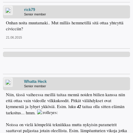
rick79
Senior member
Onhan noita muutamaki.. Mut milläs hemmetillä sitä ottaa yhteyttä
civicciin?
21.06.2015
Whatta Heck
Senior member
Niin, tässä vaiheessa meillä taitaa mennä noiden biilien kanssa niin
että ottaa vain videolle vilkkukoodit. Pitkät välähdykset ovat
42
kymmeniä ja lyhyet ykkösiä. Esim. luku
taitaa olla sitten elämän
tarkoitus... hmm.
Noissa on vielä kömpelöä tekniikkaa mutta nykyisin parametrit
saattavat paljastaa jotain oleellista. Esim. lämpöanturien vikoja jotka