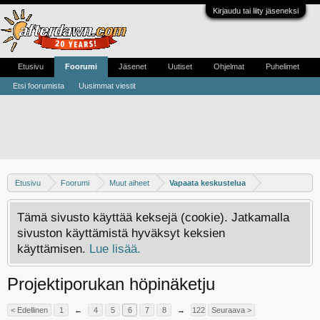
Kirjaudu tai liity jäseneksi
Etusivu
Foorumi
Jäsenet
Uutiset
Ohjelmat
Puhelimet
Etsi foorumista
Uusimmat viestit
Etusivu
Foorumi
Muut aiheet
Vapaata keskustelua
Tämä sivusto käyttää keksejä (cookie). Jatkamalla
sivuston käyttämistä hyväksyt keksien
käyttämisen.
Lue lisää.
Projektiporukan höpinäketju
< Edellinen
1
←
4
5
6
7
8
→
122
Seuraava >