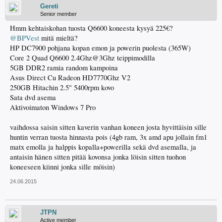
Gereti
Senior member
Hmm kehtaiskohan tuosta Q6600 koneesta kysyä 225€?
@BPVest
mitä mieltä?
HP DC7900 pohjana kopan emon ja powerin puolesta (365W)
Core 2 Quad Q6600 2.4Ghz@3Ghz teippimodilla
5GB DDR2 ramia random kampoina
Asus Direct Cu Radeon HD7770Ghz V2
250GB Hitachin 2.5" 5400rpm kovo
Sata dvd asema
Aktivoimaton Windows 7 Pro
vaihdossa saisin sitten kaverin vanhan koneen josta hyvittäisin sille
huntin verran tuosta hinnasta pois (4gb ram, 3x amd apu jollain fm1
matx emolla ja halppis kopalla+powerilla sekä dvd asemalla, ja
antaisin hänen sitten pitää kovonsa jonka löisin sitten tuohon
koneeseen kiinni jonka sille möisin)
24.06.2015
JTPN
Active member