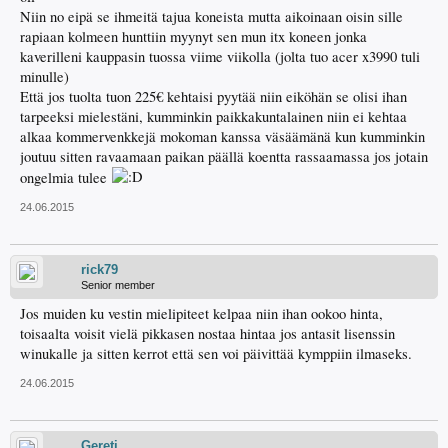
Niin no eipä se ihmeitä tajua koneista mutta aikoinaan oisin sille
rapiaan kolmeen hunttiin myynyt sen mun itx koneen jonka
kaverilleni kauppasin tuossa viime viikolla (jolta tuo acer x3990 tuli
minulle)
Että jos tuolta tuon 225€ kehtaisi pyytää niin eiköhän se olisi ihan
tarpeeksi mielestäni, kumminkin paikkakuntalainen niin ei kehtaa
alkaa kommervenkkejä mokoman kanssa väsäämänä kun kumminkin
joutuu sitten ravaamaan paikan päällä koentta rassaamassa jos jotain
ongelmia tulee
24.06.2015
rick79
Senior member
Jos muiden ku vestin mielipiteet kelpaa niin ihan ookoo hinta,
toisaalta voisit vielä pikkasen nostaa hintaa jos antasit lisenssin
winukalle ja sitten kerrot että sen voi päivittää kymppiin ilmaseks.
24.06.2015
Gereti