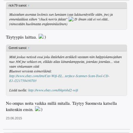
rick79 sanoi:
↑
Muistahan asentaa lockmix sun lumiaan (saa lukitusnäytölle sään, jne) ja
ennenkaikkea siihen "chuck norris faktat"
ilman sitä ei voi elää..
(nimestään huolimatta englanninkielinen)
Täytyypäs laittaa.
Gereti sanoi:
↑
Mitä joskus netissä osui joku iltalehden artikkeli vastaan niin halppiskamojahan
nuo 30€ jne vehkeet on, elikkäs alias kiinankamppeita, jotenkas jotenkas... visa
vaan vinkumaan siitä
Bluetoot versiota esimerkkinä:
http://www.ebay.com/itm/Car-Wifi-EL...terface-Scanner-Scan-Tool-CD-
E1-/221758430703
Lisää tuolla:
http://www.ebay.com/bhp/obd2-wifi
No ompas noita vaikka millä mitalla. Täytyy Suomesta katsella
kuitenkin ensin.
23.06.2015