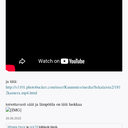
ja tätä:
http://s1101.photobucket.com/user/Kuunmies/media/Sekalaista2/181
2kamera.mp4.html
toivottavasti säät ja lämpötila on tätä luokkaa
26.06.2015
Whatta Heck
ja
rick79
kiittävät tästä.