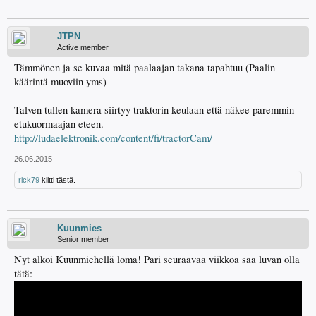
JTPN
Active member
Tämmönen ja se kuvaa mitä paalaajan takana tapahtuu (Paalin
käärintä muoviin yms)
Talven tullen kamera siirtyy traktorin keulaan että näkee paremmin
etukuormaajan eteen.
http://ludaelektronik.com/content/fi/tractorCam/
26.06.2015
rick79
kiitti tästä.
Kuunmies
Senior member
Nyt alkoi Kuunmiehellä loma! Pari seuraavaa viikkoa saa luvan olla
tätä: