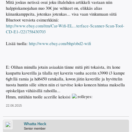
Mitä joskus netissä osui joku iltalehden artikkeli vastaan niin
halppiskamojahan nuo 30€ jne vehkeet on, elikkäs alias
kiinankamppeita, jotenkas jotenkas... visa vaan vinkumaan siitä
Bluetoot versiota esimerkkinä:
http://www.ebay.com/itm/Car-Wifi-EL...terface-Scanner-Scan-Tool-
CD-E1-/221758430703
Lisää tuolla:
http://www.ebay.com/bhp/obd2-wifi
E: Olihan minulla jotain asiaakin tänne mitä piti tokaista, itx kone
kaupattu kaverilla ja tilalla nyt kaverin vanha acerin x3990 i3 kampe
6gb:llä ramia ja hd6450 ratukalla, kovon jätin kaverille ja hyvittelin
tuosta huntin sille sitten niin ei tarvitse koko koneen hintaa maksella
opiskelijan vähäisillä rahoilla...
Hmm, mitähän tuolle acerille keksisi
22.06.2015
Whatta Heck
Senior member