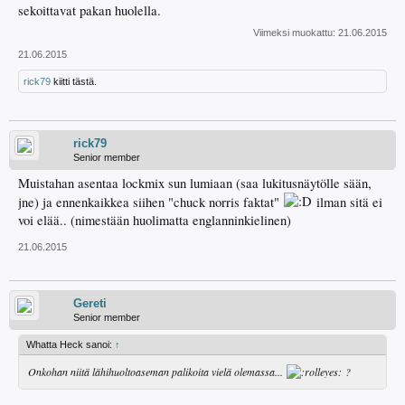
sekoittavat pakan huolella.
Viimeksi muokattu:
21.06.2015
21.06.2015
rick79
kiitti tästä.
rick79
Senior member
Muistahan asentaa lockmix sun lumiaan (saa lukitusnäytölle sään,
jne) ja ennenkaikkea siihen "chuck norris faktat"
ilman sitä ei
voi elää.. (nimestään huolimatta englanninkielinen)
21.06.2015
Gereti
Senior member
Whatta Heck sanoi:
↑
Onkohan niitä lähihuoltoaseman palikoita vielä olemassa...
?