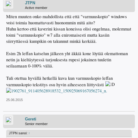
JTPN
Active member
Miten muuten onko mahdollista että että "varmuuskopio" windows
voisi toimia huomattavasti huonommin mitä aito?
Huhu kertoo että kaverini kissan koneissa olisi ongelmaa, molemmat
toimi "varmuuskopio" w7 alla eniromaisesti mutta kasiin
siirryttäessä kumpikin on takunnut minkä kerkiää.
Esim 2h leffan katselun jälkeen yht äkkiä kone löytää olemattoman
netin ja kieltäytyessä tarjouksesta rupesi jokainen tuuletin
seilaamaan 0-100% väliä.
Tuli otettua hyvällä hetkellä kuva kun varmuuskopio leffan
varmuuskopio tekstitys osu hyvin aiheeseen liittyvästi
25.06.2015
Gereti
Senior member
JTPN sanoi:
↑