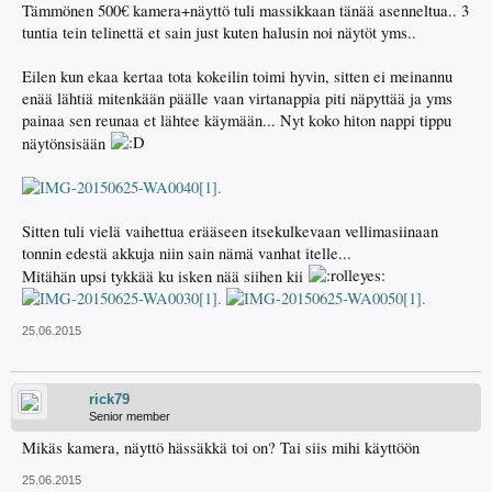
Tämmönen 500€ kamera+näyttö tuli massikkaan tänää asenneltua.. 3
tuntia tein telinettä et sain just kuten halusin noi näytöt yms..
Eilen kun ekaa kertaa tota kokeilin toimi hyvin, sitten ei meinannu
enää lähtiä mitenkään päälle vaan virtanappia piti näpyttää ja yms
painaa sen reunaa et lähtee käymään... Nyt koko hiton nappi tippu
näytönsisään
Sitten tuli vielä vaihettua erääseen itsekulkevaan vellimasiinaan
tonnin edestä akkuja niin sain nämä vanhat itelle...
Mitähän upsi tykkää ku isken nää siihen kii
25.06.2015
rick79
Senior member
Mikäs kamera, näyttö hässäkkä toi on? Tai siis mihi käyttöön
25.06.2015