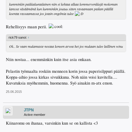
kumminkin paikkakuntalainen niin ei kehtaa alkaa kommervenkkejä mokoman
kanssa väsäämänä kun kumminkin joutuu sitten ravaamaan paikan päällä
koentta rassaamassa jos jotain ongelmia tulee
Rehellisyys maan perii.
rick79 sanoi:
↑
Ok.. Se vaan mukamaste nostaa koneen arvoa het jos mukaan tulee laillinen winu
Niin nostaa... enemmänkin kuin itse asia onkaan.
Pelastin työmaalta roskiin menneen korin jossa paperisilppuri päällä.
Koppa-aihio jossa kirkas sivuikkuna. Noh näin voisi kuvitella....
Kuvatuksia myöhemmin, huomenna. Syö ainakin m-atx emon.
25.06.2015
JTPN
Active member
Kiinaromu on ihanaa, varsinkin kun se on kallista <3