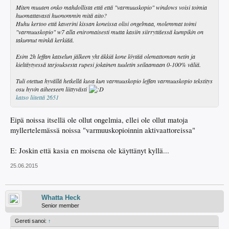
Miten muuten onko mahdollista että että "varmuuskopio" windows voisi toimia
huomattavasti huonommin mitä aito?
Huhu kertoo että kaverini kissan koneissa olisi ongelmaa, molemmat toimi
"varmuuskopio" w7 alla eniromaisesti mutta kasiin siirryttäessä kumpikin on
takunnut minkä kerkiää.
Esim 2h leffan katselun jälkeen yht äkkiä kone löytää olemattoman netin ja
kieltäytyessä tarjouksesta rupesi jokainen tuuletin seilaamaan 0-100% väliä.
Tuli otettua hyvällä hetkellä kuva kun varmuuskopio leffan varmuuskopio tekstitys
osu hyvin aiheeseen liittyvästi
katso liitettä 2651
Eipä noissa itsellä ole ollut ongelmia, ellei ole ollut matoja
myllertelemässä noissa "varmuuskopioinnin aktivaattoreissa"
E: Joskin että kasia en moisena ole käyttänyt kyllä...
25.06.2015
Whatta Heck
Senior member
Gereti sanoi:
↑