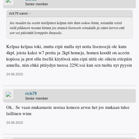
Senior member
rick79 sanoi:
↑
Jos muiden ku vestin mielipiteet kelpaa niin ihan ookoo hinta, toisaalta voisit
vielä pikkasen nostaa hintaa jos antasit lisenssin winukalle ja sitten kerrot että
sen voi päivittää kymppiin ilmaseks.
Kelpaa kelpaa toki, mutta eipä mulla nyt noita lisenssejä ole kuin
4kpl, joista kaksi w7 proita ja 2kpl homeja, homen koodit on acerin
kopissa ja prot ollu itsellä käytössä niin eipä niitä ole oikein etiepäin
annella, niin ehkä pitäydyn tuossa 225€:ssä kun sen tuolta nyt pyysin
24.06.2015
rick79
Senior member
Ok.. Se vaan mukamaste nostaa koneen arvoa het jos mukaan tulee
laillinen winu
24.06.2015