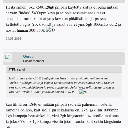
Heitä siihen joku <50€128gb pilipali käytetty ssd ja et puhu mitään
et vain "hidas" 5400rpm kovo ja teippiä rossunkannas tai et
sekalaista ramii vaan et yms kovo on pitkäikäinen ja prossu
kellotettu 3ghz (rock solid) ja sanot vaa et yms 5gb 1066mhz ddr2 ja
nostat hinnan 300-350€
24.06.2015
Gereti
Senior member
JTPN sanoi:
↑
Heitä siihen joku <50€128gb pilipali käytetty ssd ja et puhu mitään et vain
"hidas" 5400rpm kovo ja teippiä rossunkannas tai et sekalaista ramii vaan et
yms kovo on pitkäikäinen ja prossu kellotettu 3ghz (rock solid) ja sanot vaa et
yms 5gb 1066mhz ddr2 ja nostat hinnan 300-350€
kun tilillä on 1.84€ ei mitään pilipali ssd:eitä pahemmin ostella
rameina on noh, kait siellä jtn sekalaisia on, 2kpl gskillin 1066mhz
1gb kampoja heatsinkeillä, yksi 2gb kingstonin low profile mokoma
ja joku 677mhz 1gb kampa vissiin jotain ramia, kait sekin kingstonia
oli