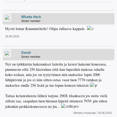
Whatta Heck
Senior member
Hyvät lomat Kuunmiehelle! Olipa rullaava kappale.
26.06.2015
Gereti
Senior member
Nyt on työkkäriin hakemukset laitettu ja kaveri hakenut koneensa,
pummasin siltä 25€ käsirahan siitä kun lupasikin maksaa rahalla
koko roskan, niin jos on tyytyväinen niin makselee loput 200€
lähipäivinä ja jos ei niin sitten ostaa vaan tuon 7770 ratukan ja
makselee mulle 25€ lisää ja tuo lopun koneen takaisin
Taitaa kelanrahoista lähteä tarjous 290X tilaukseen jos noita vielä
silloin saa, saapahan tuon hieman kipeää ottaneen 7970: pin sitten
johonkin prokkiskoneeseen tai jtn...
Viimeksi muokattu:
26.06.2015