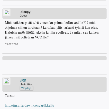
-sleepy-
Guest
Mitä kaikkea pitää tehä ennen ku polttaa leffan vcd:lle??? mitä
ohjelmia siihen tarvitaan? kertokaa pliis tarkasti tyhmä kun olen.
Haluisin myös liittää tekstin ja niin edelleen. Ja miten sen kaiken
jälkeen sit poltetaan VCD:lle?
03.07.2002
dRD
I hate titles
Ylläpitäjä
Tuosta:
http://fin.afterdawn.com/artikkelit/