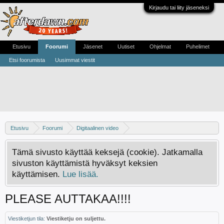
Kirjaudu tai liity jäseneksi
Etusivu
Foorumi
Jäsenet
Uutiset
Ohjelmat
Puhelimet
Etsi foorumista
Uusimmat viestit
Etusivu
Foorumi
Digitaalinen video
Digivideo-ongelmat ja -keskustelu
Tämä sivusto käyttää keksejä (cookie). Jatkamalla
sivuston käyttämistä hyväksyt keksien
käyttämisen.
Lue lisää.
PLEASE AUTTAKAA!!!!
Viestiketjun tila:
Viestiketju on suljettu.