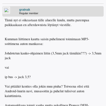
gratnak
Regular member
Tämä nyt ei oikeastaan tälle alueelle kuulu, mutta parempaa
paikkaakaan en afterdawnista löytänyt viestille.
Kumman liittimen kautta saisin puhelimeni toimimaan MP3-
soittimena auton mankassa:
Johdotetun kauko-ohjaimen liitin (3,5mm jack tämäkin???) -> 3,5mm
jack
vai
ip bus -> jack 3,5?
Vai pitääkö kenties olla jokin muu piuha? Toiveena olisi että
Android-luurin navi, musasoitin ja puhelut tulisivat auton
kaiuttimista.
Automankkana toimii vanha mutta uskollinen Pioneer DEH-