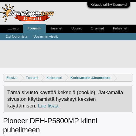
Kirjaudu tai liity jäseneksi
Etusivu
Foorumi
Jäsenet
Uutiset
Ohjelmat
Puhelimet
Etsi foorumista
Uusimmat viestit
Etusivu
Foorumi
Kotiteatteri
Kotiteatterin äänentoisto
Tämä sivusto käyttää keksejä (cookie). Jatkamalla
sivuston käyttämistä hyväksyt keksien
käyttämisen.
Lue lisää.
Pioneer DEH-P5800MP kiinni
puhelimeen