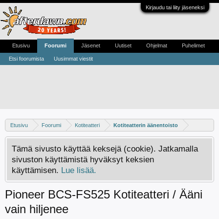
Kirjaudu tai liity jäseneksi
Etusivu
Foorumi
Jäsenet
Uutiset
Ohjelmat
Puhelimet
Etsi foorumista
Uusimmat viestit
Etusivu
Foorumi
Kotiteatteri
Kotiteatterin äänentoisto
Tämä sivusto käyttää keksejä (cookie). Jatkamalla
sivuston käyttämistä hyväksyt keksien
käyttämisen.
Lue lisää.
Pioneer BCS-FS525 Kotiteatteri / Ääni
vain hiljenee