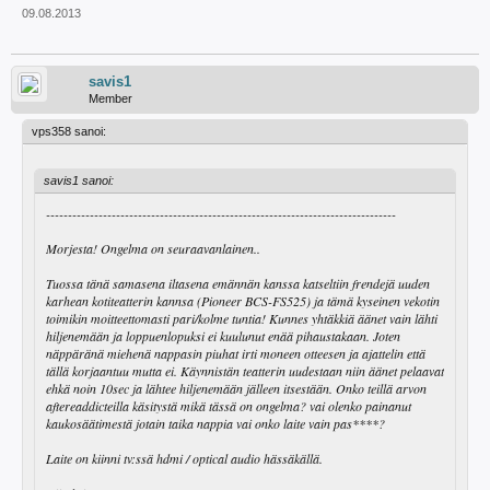
09.08.2013
savis1
Member
vps358 sanoi:
savis1 sanoi:
--------------------------------------------------------------------------------
Morjesta! Ongelma on seuraavanlainen..
Tuossa tänä samasena iltasena emännän kanssa katseltiin frendejä uuden
karhean kotiteatterin kannsa (Pioneer BCS-FS525) ja tämä kyseinen vekotin
toimikin moitteettomasti pari/kolme tuntia! Kunnes yhtäkkiä äänet vain lähti
hiljenemään ja loppuenlopuksi ei kuulunut enää pihaustakaan. Joten
näppäränä miehenä nappasin piuhat irti moneen otteesen ja ajattelin että
tällä korjaantuu mutta ei. Käynnistän teatterin uudestaan niin äänet pelaavat
ehkä noin 10sec ja lähtee hiljenemään jälleen itsestään. Onko teillä arvon
aftereaddicteilla käsitystä mikä tässä on ongelma? vai olenko painanut
kaukosäätimestä jotain taika nappia vai onko laite vain pas****?
Laite on kiinni tv:ssä hdmi / optical audio hässäkällä.