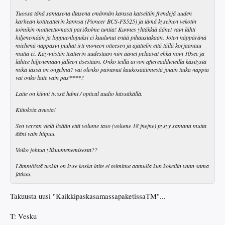
Tuossa tänä samasena iltasena emännän kanssa katseltiin frendejä uuden
karhean kotiteatterin kannsa (Pioneer BCS-FS525) ja tämä kyseinen vekotin
toimikin moitteettomasti pari/kolme tuntia! Kunnes yhtäkkiä äänet vain lähti
hiljenemään ja loppuenlopuksi ei kuulunut enää pihaustakaan. Joten näppäränä
miehenä nappasin piuhat irti moneen otteesen ja ajattelin että tällä korjaantuu
mutta ei. Käynnistän teatterin uudestaan niin äänet pelaavat ehkä noin 10sec ja
lähtee hiljenemään jälleen itsestään. Onko teillä arvon aftereaddicteilla käsitystä
mikä tässä on ongelma? vai olenko painanut kaukosäätimestä jotain taika nappia
vai onko laite vain pas****?
Laite on kiinni tv:ssä hdmi / optical audio hässäkällä.
Kiitoksia avusta!
Sen verran vielä lisään että volume taso (volume 18 jnejne) pysyy samana mutta
ääni vain hiipuu.
Voiko johtua ylikuumenemisesta??
Lämmöistä tuskin on kyse koska laite ei toiminut aamulla kun kokeilin vaan sama
jatkuu.
Takuusta uusi "KaikkipaskasamassapaketissaTM"...
T: Vesku