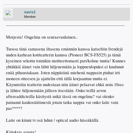
savis1
Member
--------------------------------------------------------------------------------
Morjesta! Ongelma on seuraavanlainen..
Tuossa tänä samasena iltasena emännän kanssa katseltiin frendejä
uuden karhean kotiteatterin kannsa (Pioneer BCS-FS525) ja tämä
kyseinen vekotin toimikin moitteettomasti pari/kolme tuntia! Kunnes
yhtäkkiä äänet vain lähti hiljenemään ja loppuenlopuksi ei kuulunut
enää pihaustakaan. Joten näppäränä miehenä nappasin piuhat irti
moneen otteesen ja ajattelin että tällä korjaantuu mutta ei.
Käynnistän teatterin uudestaan niin äänet pelaavat ehkä noin 10sec
ja lähtee hiljenemään jälleen itsestään. Onko teillä arvon
aftereaddicteilla käsitystä mikä tässä on ongelma? vai olenko
painanut kaukosäätimestä jotain taika nappia vai onko laite vain
pas****?
Laite on kiinni tv:ssä hdmi / optical audio hässäkällä.
Kiitoksia avusta!