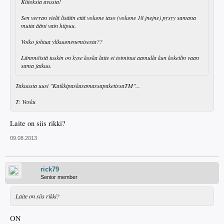
Kiitoksia avusta!
Sen verran vielä lisään että volume taso (volume 18 jnejne) pysyy samana
mutta ääni vain hiipuu.
Voiko johtua ylikuumenemisesta??
Lämmöistä tuskin on kyse koska laite ei toiminut aamulla kun kokeilin vaan
sama jatkuu.
Takuusta uusi "KaikkipaskasamassapaketissaTM"...
T: Vesku
Laite on siis rikki?
09.08.2013
rick79
Senior member
Laite on siis rikki?
ON