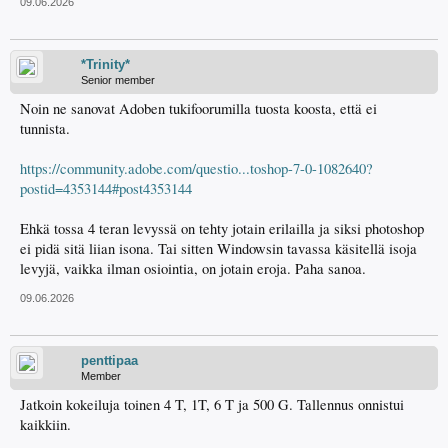
09.06.2026
*Trinity*
Senior member
Noin ne sanovat Adoben tukifoorumilla tuosta koosta, että ei
tunnista.
https://community.adobe.com/questio...toshop-7-0-1082640?
postid=4353144#post4353144
Ehkä tossa 4 teran levyssä on tehty jotain erilailla ja siksi photoshop
ei pidä sitä liian isona. Tai sitten Windowsin tavassa käsitellä isoja
levyjä, vaikka ilman osiointia, on jotain eroja. Paha sanoa.
09.06.2026
penttipaa
Member
Jatkoin kokeiluja toinen 4 T, 1T, 6 T ja 500 G. Tallennus onnistui
kaikkiin.