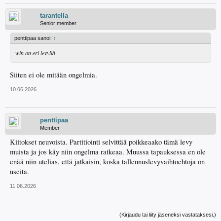
tarantella
Senior member
penttipaa sanoi:
↑
win on eri levyllä
Siiten ei ole mitään ongelmia.
10.06.2026
penttipaa
Member
Kiitokset neuvoista. Partitiointi selvittää poikkeaako tämä levy
muista ja jos käy niin ongelma ratkeaa. Muussa tapauksessa en ole
enää niin utelias, että jatkaisin, koska tallennuslevyvaihtoehtoja on
useita.
11.06.2026
(Kirjaudu tai liity jäseneksi vastataksesi.)