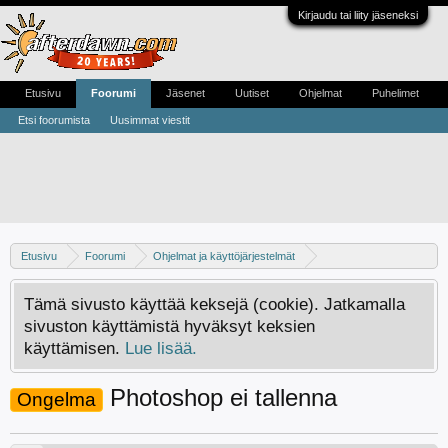
Kirjaudu tai liity jäseneksi
Etusivu
Foorumi
Jäsenet
Uutiset
Ohjelmat
Puhelimet
Etsi foorumista
Uusimmat viestit
Etusivu
Foorumi
Ohjelmat ja käyttöjärjestelmät
Ajuri- ja softaongelmat
Tämä sivusto käyttää keksejä (cookie). Jatkamalla
sivuston käyttämistä hyväksyt keksien
käyttämisen.
Lue lisää.
Photoshop ei tallenna
Ongelma