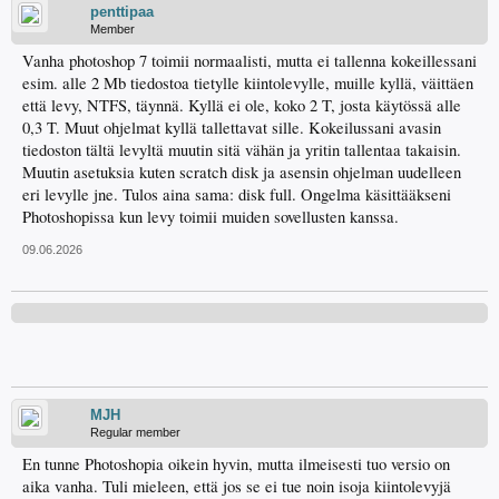
penttipaa
Member
Vanha photoshop 7 toimii normaalisti, mutta ei tallenna kokeillessani
esim. alle 2 Mb tiedostoa tietylle kiintolevylle, muille kyllä, väittäen
että levy, NTFS, täynnä. Kyllä ei ole, koko 2 T, josta käytössä alle
0,3 T. Muut ohjelmat kyllä tallettavat sille. Kokeilussani avasin
tiedoston tältä levyltä muutin sitä vähän ja yritin tallentaa takaisin.
Muutin asetuksia kuten scratch disk ja asensin ohjelman uudelleen
eri levylle jne. Tulos aina sama: disk full. Ongelma käsittääkseni
Photoshopissa kun levy toimii muiden sovellusten kanssa.
09.06.2026
MJH
Regular member
En tunne Photoshopia oikein hyvin, mutta ilmeisesti tuo versio on
aika vanha. Tuli mieleen, että jos se ei tue noin isoja kiintolevyjä