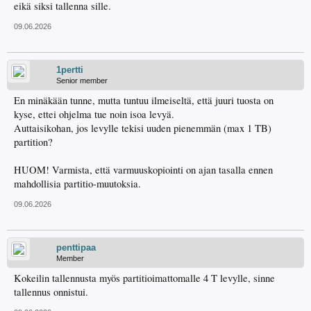
eikä siksi tallenna sille.
09.06.2026
1pertti
Senior member
En minäkään tunne, mutta tuntuu ilmeiseltä, että juuri tuosta on
kyse, ettei ohjelma tue noin isoa levyä.
Auttaisikohan, jos levylle tekisi uuden pienemmän (max 1 TB)
partition?
HUOM! Varmista, että varmuuskopiointi on ajan tasalla ennen
mahdollisia partitio-muutoksia.
09.06.2026
penttipaa
Member
Kokeilin tallennusta myös partitioimattomalle 4 T levylle, sinne
tallennus onnistui.