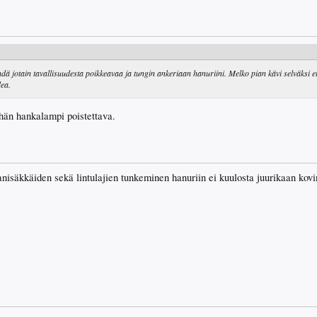
hdä jotain tavallisuudesta poikkeavaa ja tungin ankeriaan hanuriini. Melko pian kävi selväksi et
ea.
vähän hankalampi poistettava.
nisäkkäiden sekä lintulajien tunkeminen hanuriin ei kuulosta juurikaan kovin