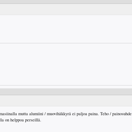
masiinalla mutta alumiini / muovihäkkyrä ei paljoa paina. Teho / painosuhde
la on helppoa perseillä.