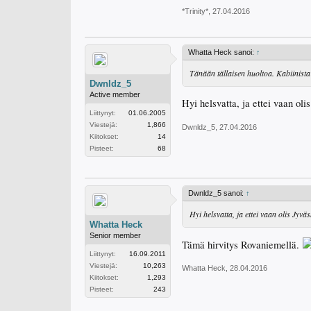
*Trinity*
,
27.04.2016
Whatta Heck sanoi:
↑
Tänään tällaisen huoltoa. Kabiinista 
Dwnldz_5
Active member
Hyi helsvatta, ja ettei vaan ol
Liittynyt:
01.06.2005
Viestejä:
1,866
Dwnldz_5
,
27.04.2016
Kiitokset:
14
Pisteet:
68
Dwnldz_5 sanoi:
↑
Hyi helsvatta, ja ettei vaan olis Jyv
Whatta Heck
Senior member
Tämä hirvitys Rovaniemellä.
Liittynyt:
16.09.2011
Viestejä:
10,263
Whatta Heck
,
28.04.2016
Kiitokset:
1,293
Pisteet:
243