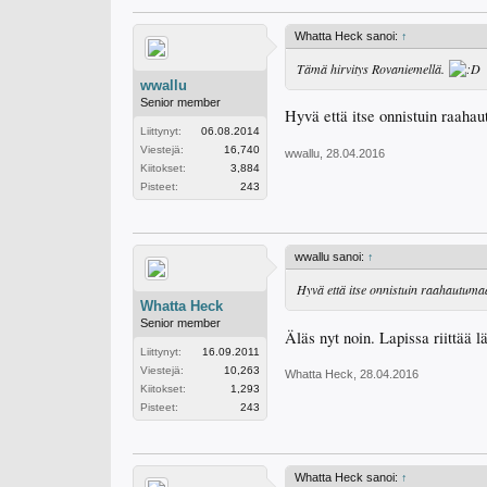
Whatta Heck sanoi:
↑
Tämä hirvitys Rovaniemellä.
wwallu
Senior member
Hyvä että itse onnistuin raahaut
Liittynyt:
06.08.2014
Viestejä:
16,740
wwallu
,
28.04.2016
Kiitokset:
3,884
Pisteet:
243
wwallu sanoi:
↑
Hyvä että itse onnistuin raahautumaan 
Whatta Heck
Senior member
Äläs nyt noin. Lapissa riittää l
Liittynyt:
16.09.2011
Viestejä:
10,263
Whatta Heck
,
28.04.2016
Kiitokset:
1,293
Pisteet:
243
Whatta Heck sanoi:
↑