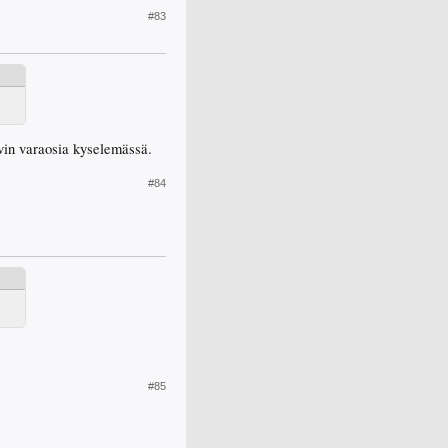
#83
ävin varaosia kyselemässä.
#84
#85