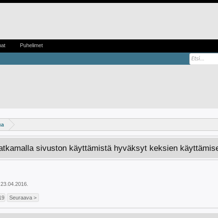
mat
Puhelimet
ua
Jatkamalla sivuston käyttämistä hyväksyt keksien käyttämis
23.04.2016
.
19
Seuraava >