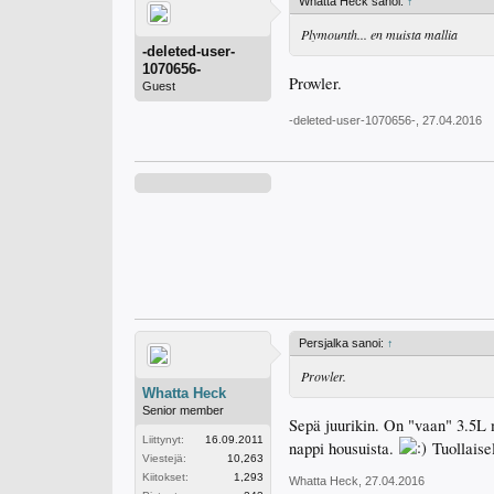
Whatta Heck sanoi:
↑
Plymounth... en muista mallia
-deleted-user-
1070656-
Prowler.
Guest
-deleted-user-1070656-
,
27.04.2016
Persjalka sanoi:
↑
Prowler.
Whatta Heck
Senior member
Sepä juurikin. On "vaan" 3.5L 
Liittynyt:
16.09.2011
nappi housuista.
Tuollaisel
Viestejä:
10,263
Kiitokset:
1,293
Whatta Heck
,
27.04.2016