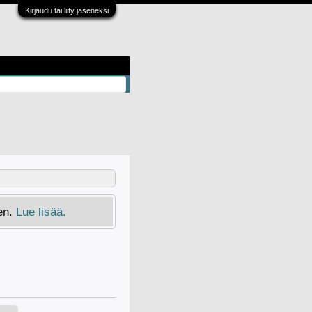
Kirjaudu tai liity jäseneksi
en.
Lue lisää.