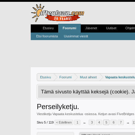
Etusivu
Foorumi
Jäsenet
Uutiset
Ohjel
Etsi foorumista
Uusimmat viestit
Etusivu
Foorumi
Muut aiheet
Vapaata keskustel
Tämä sivusto käyttää keksejä (cookie). 
Perseilyketju.
Viestiketju
Vapaata keskustelua
-osiossa. Ketjun avasi
FiveBridges
Sivu 5 / 119
< Edellinen
1
←
3
4
5
6
7
→
1