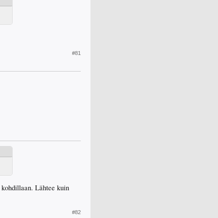
#81
 kohdillaan. Lähtee kuin
#82