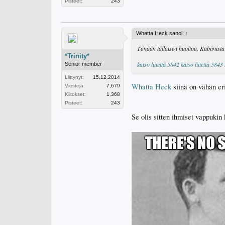
Pisteet:
243
Whatta Heck sanoi:
↑
Tänään tällaisen huoltoa. Kabiinista 
*Trinity*
katso liitettä 5842
katso liitettä 5843
Senior member
Liittynyt:
15.12.2014
Whatta Heck
siinä on vähän eri
Viestejä:
7,679
Kiitokset:
1,368
Pisteet:
243
Se olis sitten ihmiset vappukin 