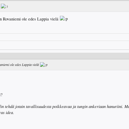
.
hän Rovaniemi ole edes Lappia vielä
ovaniemi ole edes Lappia vielä
i?
lin tehdä jotain tavallisuudesta poikkeavaa ja tungin ankeriaan hanuriini. Me
as idea.