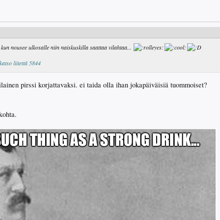
kun nousee ulkosalle niin naiskuskilla saattaa vilahtaa...
katso liitettä 5844
lainen pirssi korjattavaksi. ei taida olla ihan jokapäiväisiä tuommoiset?
kohta.