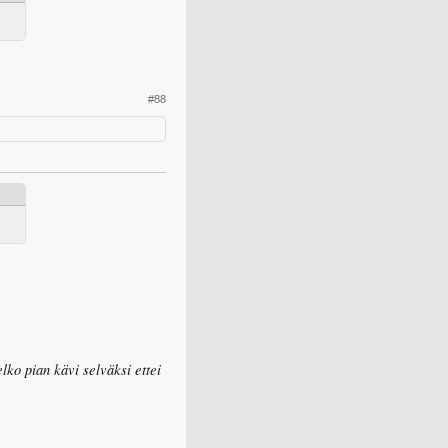
#88
lko pian kävi selväksi ettei