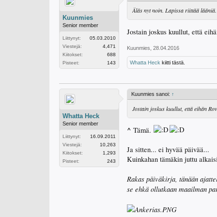
Äläs nyt noin. Lapissa riittää lääniä
Kuunmies
Senior member
Jostain joskus kuullut, että ei
Liittynyt:
05.03.2010
Viestejä:
4,471
Kuunmies
,
28.04.2016
Kiitokset:
688
Whatta Heck
kiitti tästä.
Pisteet:
143
Kuunmies sanoi:
↑
Jostain joskus kuullut, että eihän R
Whatta Heck
Senior member
^
Tämä.
Liittynyt:
16.09.2011
Viestejä:
10,263
Ja sitten... ei hyvää päivää...
Kiitokset:
1,293
Kuinkahan tämäkin juttu alkais
Pisteet:
243
Rakas päiväkirja, tänään ajatte
se ehkä ollutkaan maailman par