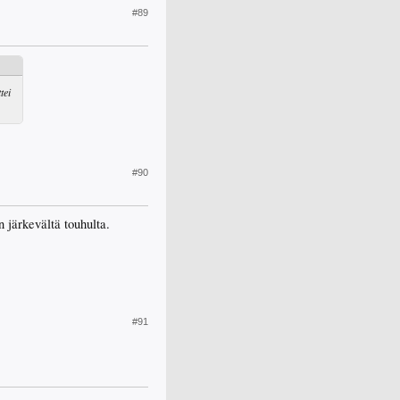
#89
tei
#90
 järkevältä touhulta.
#91