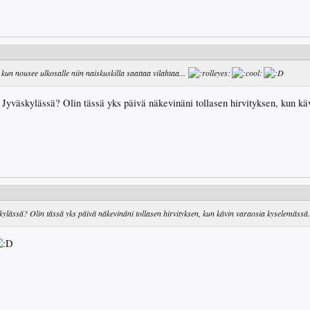
kun nousee ulkosalle niin naiskuskilla saattaa vilahtaa...
is Jyväskylässä? Olin tässä yks päivä näkevinäni tollasen hirvityksen, kun k
äskylässä? Olin tässä yks päivä näkevinäni tollasen hirvityksen, kun kävin varaosia kyselemässä.