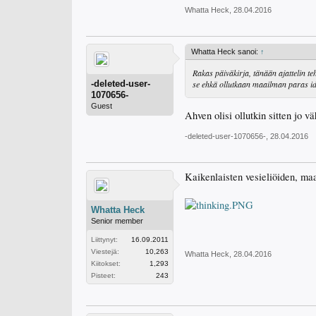
Whatta Heck
,
28.04.2016
Whatta Heck sanoi:
↑
Rakas päiväkirja, tänään ajattelin te
-deleted-user-
se ehkä ollutkaan maailman paras id
1070656-
Guest
Ahven olisi ollutkin sitten jo 
-deleted-user-1070656-
,
28.04.2016
Kaikenlaisten vesieliöiden, maa
Whatta Heck
Senior member
Liittynyt:
16.09.2011
Viestejä:
10,263
Whatta Heck
,
28.04.2016
Kiitokset:
1,293
Pisteet:
243