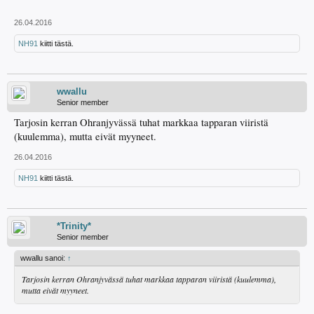
26.04.2016
NH91
kiitti tästä.
wwallu
Senior member
Tarjosin kerran Ohranjyvässä tuhat markkaa tapparan viiristä
(kuulemma), mutta eivät myyneet.
26.04.2016
NH91
kiitti tästä.
*Trinity*
Senior member
wwallu sanoi:
↑
Tarjosin kerran Ohranjyvässä tuhat markkaa tapparan viiristä (kuulemma),
mutta eivät myyneet.