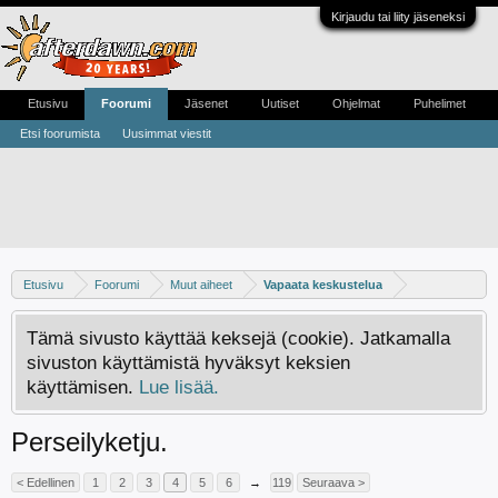
Kirjaudu tai liity jäseneksi
Etusivu
Foorumi
Jäsenet
Uutiset
Ohjelmat
Puhelimet
Etsi foorumista
Uusimmat viestit
Etusivu
Foorumi
Muut aiheet
Vapaata keskustelua
Tämä sivusto käyttää keksejä (cookie). Jatkamalla
sivuston käyttämistä hyväksyt keksien
käyttämisen.
Lue lisää.
Perseilyketju.
< Edellinen
1
2
3
4
5
6
→
119
Seuraava >