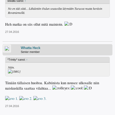
wwallu sanoi:
↑
No en tiiä siitä... Lähdettiin Oulun seutuvilta käymään Turussa mutta heräsin
Rovaniemellä.
Heh matka on siis ollut mitä mainioin.
27.04.2016
Whatta Heck
Senior member
*Trinity* sanoi:
↑
Näin.
Tänään tällaisen huoltoa. Kabiinista kun nousee ulkosalle niin
naiskuskilla saattaa vilahtaa...
27.04.2016