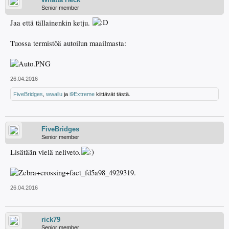
Senior member
Jaa että tällainenkin ketju.
Tuossa termistöä autoilun maailmasta:
26.04.2016
FiveBridges
,
wwallu
ja
i9Extreme
kiittävät tästä.
FiveBridges
Senior member
Lisätään vielä neliveto.
26.04.2016
rick79
Senior member