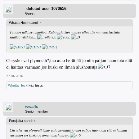
-deleted-user-1070656-
Guest
Whatta Heck sanoi:
↑
Tänään tällaisen huoltoa. Kabiinista kun nousee ulkosalle niin naiskuskilla
saattaa vilahtaa...
Chrysler vai plymouth?,tuo auto herättää jo niin paljon huomiota että
ei haittaa varmaan jos kuski on ilman alushousuja
27.04.2016
Whatta Heck
kiitti tästä.
wwallu
Senior member
Persjalka sanoi:
↑
Chrysler vai plymouth?,tuo auto herättää jo niin paljon huomiota että ei haittaa
varmaan jos kuski on ilman alushousuja