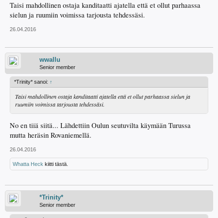
Taisi mahdollinen ostaja kanditaatti ajatella että et ollut parhaassa
sielun ja ruumiin voimissa tarjousta tehdessäsi.
26.04.2016
wwallu
Senior member
*Trinity* sanoi:
↑
Taisi mahdollinen ostaja kanditaatti ajatella että et ollut parhaassa sielun ja
ruumiin voimissa tarjousta tehdessäsi.
No en tiiä siitä... Lähdettiin Oulun seutuvilta käymään Turussa
mutta heräsin Rovaniemellä.
26.04.2016
Whatta Heck
kiitti tästä.
*Trinity*
Senior member