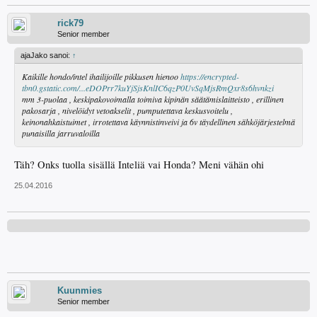
rick79
Senior member
ajaJako sanoi:
↑
Kaikille hondo/intel ihailijoille pikkusen hienoo
https://encrypted-
tbn0.gstatic.com/...eDOPrr7kuYjSjsKnlIC6qzP0UvSqMjsRmQxr8s6hvnkzi
mm 3-puolaa , keskipakovoimalla toimiva kipinän säätämislaitteisto , erillinen
pakosarja , nivelöidyt vetoakselit , pumputettava keskusvoitelu ,
keinonahkaistuimet , irrotettava käynnistinveivi ja 6v täydellinen sähköjärjestelmä
punaisilla jarruvaloilla
Täh? Onks tuolla sisällä Inteliä vai Honda? Meni vähän ohi
25.04.2016
Kuunmies
Senior member