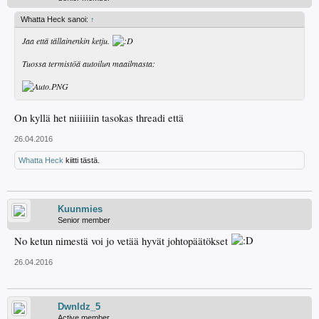
Whatta Heck sanoi:
↑
Jaa että tällainenkin ketju.
Tuossa termistöä autoilun maailmasta:
On kyllä het niiiiiiin tasokas threadi että
26.04.2016
Whatta Heck
kiitti tästä.
Kuunmies
Senior member
No ketun nimestä voi jo vetää hyvät johtopäätökset
26.04.2016
Dwnldz_5
Active member