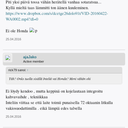
Piti yksi päivä tossa vähän herätellä vanhaa sotaratsua...
Kyllä mieltä taas lämmitti ton äänen kuuleminen.
https://www.dropbox.com/s/dcetge26dolo91t/VID-20160422-
WA0002.mp4?dl=0
Ei ole Honda
25.04.2016
ajaJako
Active member
rick79 sanoi:
↑
Täh? Onks tuolla sisällä Inteliä vai Honda? Meni vähän ohi
Ei löydy kendoo , mutta keppinä on kojelautaan integroitu
kahvavaihde , tekniikkaa
Inteliin viittaa se että laite toimii punaisella 72 oktaanin litkulla
vakiosuodattimilla . eikä lämpiä edes talvella
25.04.2016