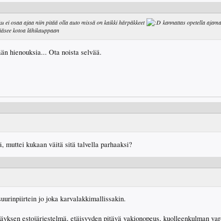
ku ei osaa ajaa niin pitää olla auto missä on kaikki härpäkkeet
kannattas opetella ajam
pääsee kotoa lähikauppaan
tään hienouksia... Ota noista selvää.
ä, muttei kukaan väitä sitä talvella parhaaksi?
uurinpiirtein jo joka karvalakkimallissakin.
yksen estojärjestelmä, etäisyyden pitävä vakionopeus, kuolleenkulman varoi