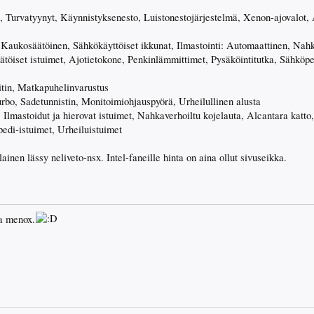
 Turvatyynyt, Käynnistyksenesto, Luistonestojärjestelmä, Xenon-ajovalot,
 Kaukosäätöinen, Sähkökäyttöiset ikkunat, Ilmastointi: Automaattinen, Nahk
öiset istuimet, Ajotietokone, Penkinlämmittimet, Pysäköintitutka, Sähköpe
itin, Matkapuhelinvarustus
rbo, Sadetunnistin, Monitoimiohjauspyörä, Urheilullinen alusta
Ilmastoidut ja hierovat istuimet, Nahkaverhoiltu kojelauta, Alcantara katto,
pedi-istuimet, Urheiluistuimet
inen lässy neliveto-nsx. Intel-faneille hinta on aina ollut sivuseikka.
ja menox.