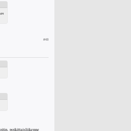
aan
#48
tin, poikittaisliikenne