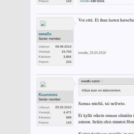
wwallu
kiitti tästä.
Pisteet:
143
Voi että. Ei ihan lasten katsel
wwallu
Senior member
Liittynyt:
06.08.2014
Viestejä:
16,740
wwallu
,
25.04.2016
Kiitokset:
3,884
Pisteet:
243
wwallu sanoi:
↑
Oikea auto on takavetoinen.
Kuunmies
Senior member
Samaa mieltä, tai neliveto.
Liittynyt:
05.03.2010
Viestejä:
4,471
Ei kyllä oikein omaan silmään
Kiitokset:
688
autoon. Itekin olen muuten Hon
Pisteet:
143
Ketjun henkeen; monilla on mo