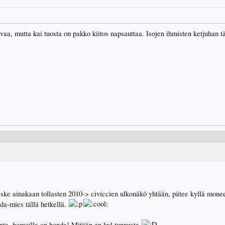
tavaa, mutta kai tuosta on pakko kiitos napsauttaa. Isojen ihmisten ketjuhan 
 iske ainakaan tollasten 2010-> civiccien ulkonäkö yhtään, pätee kyllä mo
da-mies tällä hetkellä.
nta, homoilla on honda! Mitään en kyl tunnusta