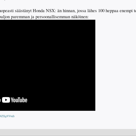
nopeasti säästänyt Honda NSX: än hinnan, jossa lähes 100 heppaa enempi teh
paljon paremman ja persoonallisemman näköinen:
mT9ZXqNVmIs