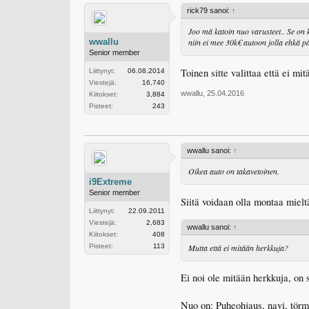
rick79 sanoi:
↑
Joo mä katoin nuo varusteet.. Se on 
wwallu
niin ei mee 30k€ autoon jolla ehkä 
Senior member
Toinen sitte valittaa että ei mi
Liittynyt:
06.08.2014
Viestejä:
16,740
wwallu
,
25.04.2016
Kiitokset:
3,884
Pisteet:
243
wwallu sanoi:
↑
Oikea auto on takavetoinen.
i9Extreme
Senior member
Siitä voidaan olla montaa mielt
Liittynyt:
22.09.2011
Viestejä:
2,683
wwallu sanoi:
↑
Kiitokset:
408
Mutta että ei mitään herkkuja?
Pisteet:
113
Ei noi ole mitään herkkuja, on s
Nuo on: Puheohjaus, navi, törmä