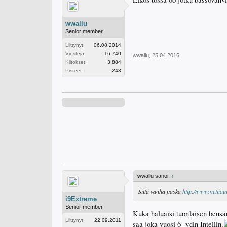
wwallu
Senior member
Liittynyt:
06.08.2014
Viestejä:
16,740
wwallu
,
25.04.2016
Kiitokset:
3,884
Pisteet:
243
wwallu sanoi:
↑
Siitä vanha paska
http://www.nettia
i9Extreme
Senior member
Kuka haluaisi tuonlaisen bensar
Liittynyt:
22.09.2011
saa joka vuosi
6- ydin Intellin.