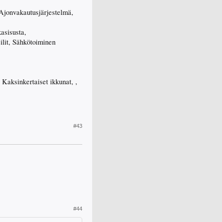
 Ajonvakautusjärjestelmä,
asisusta,
ilit, Sähkötoiminen
 Kaksinkertaiset ikkunat, ,
#43
#44