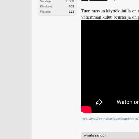
Viestejä:
2,683
Kiitokset:
408
Tuon mersun käyttökuluilla on 
Pisteet:
113
vähemmän kuluu bensaa ja on 
View: https://www.youtube.com/watch?v=
wwallu sanoi:
↑