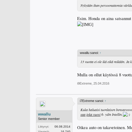
Nykyään ihan persoonattomia värkkej
Esim. Honda on aina satsannut
wwallu sanoi:
↑
13 vuotta ei ole ikä eikä mikään. Ja 
Mulla on ollut käytössä 8 vuotta
i9Extreme
,
25.04.2016
i7Extreme sanoi:
↑
Kuka haluaisi tuonlaisen bensarosvon
wwallu
saa joka vuosi
6- ydin Intellin.
Senior member
Oikea auto on takavetoinen. Mu
Liittynyt:
06.08.2014
Viestejä:
16,740