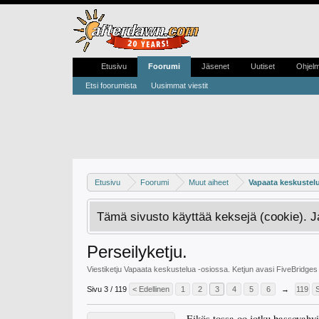
Etusivu
Foorumi
Jäsenet
Uutiset
Ohjel
Etsi foorumista
Uusimmat viestit
Etusivu
Foorumi
Muut aiheet
Vapaata keskustel
Tämä sivusto käyttää keksejä (cookie). 
Perseilyketju.
Viestiketju
Vapaata keskustelua
-osiossa. Ketjun avasi
FiveBridges
Sivu 3 / 119
< Edellinen
1
2
3
4
5
6
→
119
Eikös tossa oo jotku bassovah