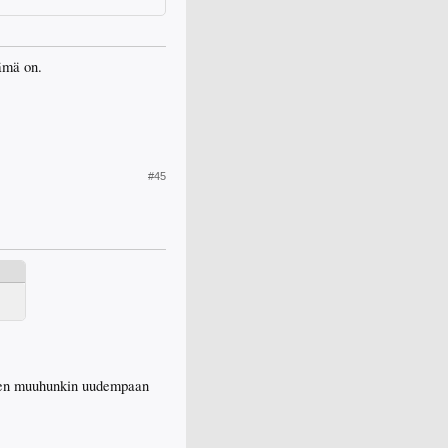
tämä on.
#45
neen muuhunkin uudempaan