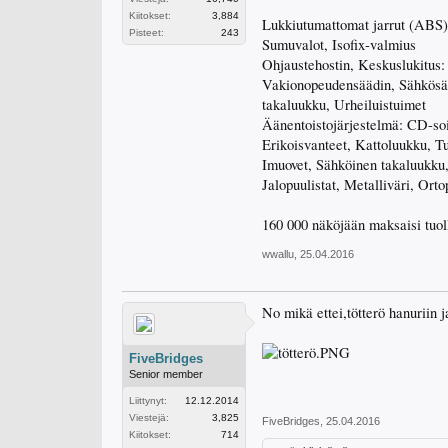
Kiitokset:
3,884
Lukkiutumattomat jarrut (ABS),
Pisteet:
243
Sumuvalot, Isofix-valmius
Ohjaustehostin, Keskuslukitus:
Vakionopeudensäädin, Sähkösäät
takaluukku, Urheiluistuimet
Äänentoistojärjestelmä: CD-so
Erikoisvanteet, Kattoluukku, Tu
Imuovet, Sähköinen takaluukku, 
Jalopuulistat, Metalliväri, Orto
160 000 näköjään maksaisi tuolla
wwallu
,
25.04.2016
No mikä ettei,tötterö hanuriin 
FiveBridges
Senior member
Liittynyt:
12.12.2014
Viestejä:
3,825
FiveBridges
,
25.04.2016
Kiitokset:
714