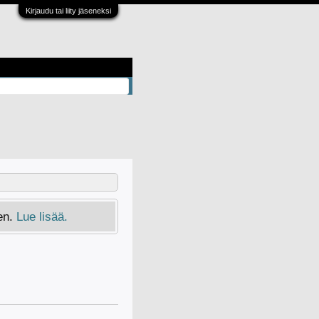
Kirjaudu tai liity jäseneksi
en.
Lue lisää.