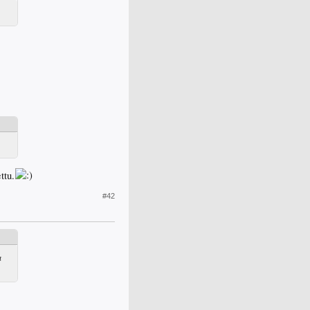
ttu.
#42
a