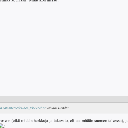
uto.com/mercedes-benz/cl/7977877
vai uusi Honda?
osvon (eikä mitään herkkuja ja takaveto, eli tee mitään suomen talvessa), j