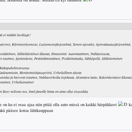
tä ei mitään herkkuja?
atyynyt, Käynnistyksenesto, Luistonestojärjestelmä, Xenon-ajovalot, Ajonvakautusjärjestelmä,
säätöinen, Sähkökäyttöiset ikkunat, Ilmastointi: Automaattinen, Nahkasisusta,
istuimet, Ajotietokone, Penkinlämmittimet, Pysäköintitutka, Sähköpeilit, Sähkötoiminen
Matkapuhelinvarustus
Sadetunnistin, Monitoimiohjauspyörä, Urheilullinen alusta
oidut ja hierovat istuimet, Nahkaverhoiltu kojelauta, Alcantara katto, Kaksinkertaiset ikkunat,
istuimet, Urheiluistuimet
lässy neliveto-nsx. Intel-faneille hinta on aina ollut sivuseikka.
e on ku ei osaa ajaa niin pitää olla auto missä on kaikki härpäkkeet
ka
ehkä pääsee kotoa lähikauppaan