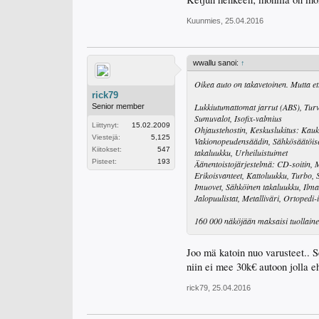
Kuunmies
,
25.04.2016
wwallu sanoi:
↑
Oikea auto on takavetoinen. Mutta et
rick79
Lukkiutumattomat jarrut (ABS), Turv
Senior member
Sumuvalot, Isofix-valmius
Liittynyt:
15.02.2009
Ohjaustehostin, Keskuslukitus: Kauko
Viestejä:
5,125
Vakionopeudensäädin, Sähkösäätöiset 
Kiitokset:
547
takaluukku, Urheiluistuimet
Pisteet:
193
Äänentoistojärjestelmä: CD-soitin, 
Erikoisvanteet, Kattoluukku, Turbo, 
Imuovet, Sähköinen takaluukku, Ilmast
Jalopuulistat, Metalliväri, Ortopedi-
160 000 näköjään maksaisi tuollainen 
Joo mä katoin nuo varusteet.. S
niin ei mee 30k€ autoon jolla 
rick79
,
25.04.2016