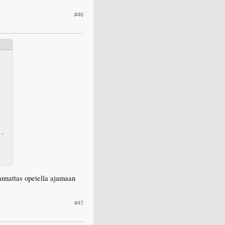
#46
 ,
nnattas opetella ajamaan
#47