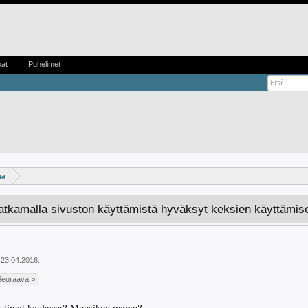
mat
Puhelimet
ua
Jatkamalla sivuston käyttämistä hyväksyt keksien käyttämis
23.04.2016
.
Seuraava >
vistimet keulassa? Muusikon mersu?