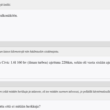
ä kaikki.
 ulkonäköön.
kun katsot kilometrejä niin hädintuskin sisäänajettu.
 Civic 1.6l 160 hv (ilman turboa) ajettuna 220tkm, sekin oli vasta sisään aje
 (eikä mitään herkkuja ja takaveto, eli tee mitään suomen talvessa), jo pelkällä käyttömaksull
tta että ei mitään herkkuja?