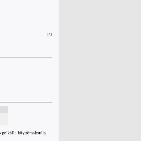
#41
o pelkällä käyttömaksulla