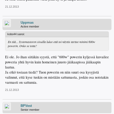
21.12.2013
Uppmas
Active member
kobo44 sanoi:
En tiiä... Systemastoren sivuilla lukee että toi näyttis tarttee minimi 600w
powerin. Onko se totta?
Ei ole. Jo ihan siitäkin syystä, että ''600w'' powerin kyljessä kuvailee
poweria yhtä hyvin kuin homeinen juusto jääkaapissa jääkaapin
laatua.
Ja etkö tosiaan tiedä? Tuon powerin on niin suuri osa kysyjistä
valinnut, että kyse tuskin on mistään sattumasta, joskin osa noistakin
varmasti on sattumia.
21.12.2013
BPVest
Senior member