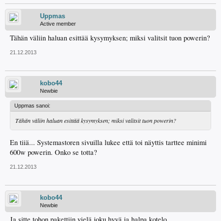
Uppmas
Active member
Tähän väliin haluan esittää kysymyksen; miksi valitsit tuon powerin?
21.12.2013
kobo44
Newbie
Uppmas sanoi:
Tähän väliin haluan esittää kysymyksen; miksi valitsit tuon powerin?
En tiiä... Systemastoren sivuilla lukee että toi näyttis tarttee minimi
600w powerin. Onko se totta?
21.12.2013
kobo44
Newbie
Ja sitte tohon pakettiin vielä joku hyvä ja halpa kotelo.