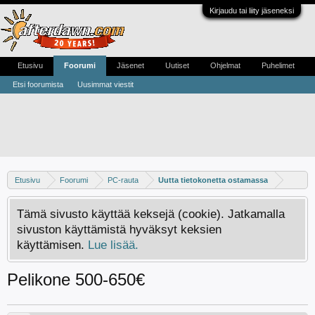
Kirjaudu tai liity jäseneksi
Etusivu
Foorumi
Jäsenet
Uutiset
Ohjelmat
Puhelimet
Etsi foorumista
Uusimmat viestit
Etusivu
Foorumi
PC-rauta
Uutta tietokonetta ostamassa
Tämä sivusto käyttää keksejä (cookie). Jatkamalla
sivuston käyttämistä hyväksyt keksien
käyttämisen.
Lue lisää.
Pelikone 500-650€