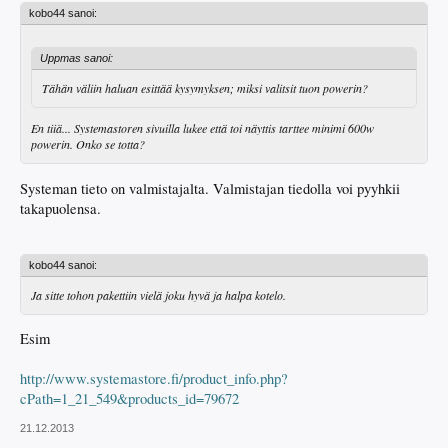
kobo44 sanoi:
Uppmas sanoi:
Tähän väliin haluan esittää kysymyksen; miksi valitsit tuon powerin?
En tiiä... Systemastoren sivuilla lukee että toi näyttis tarttee minimi 600w
powerin. Onko se totta?
Systeman tieto on valmistajalta. Valmistajan tiedolla voi pyyhkii
takapuolensa.
kobo44 sanoi:
Ja sitte tohon pakettiin vielä joku hyvä ja halpa kotelo.
Esim
http://www.systemastore.fi/product_info.php?
cPath=1_21_549&products_id=79672
21.12.2013