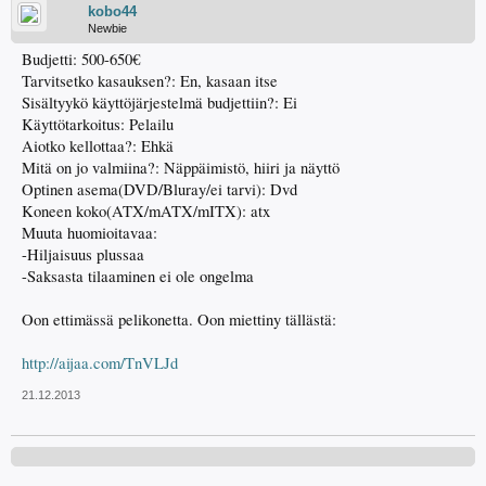
kobo44
Newbie
Budjetti: 500-650€
Tarvitsetko kasauksen?: En, kasaan itse
Sisältyykö käyttöjärjestelmä budjettiin?: Ei
Käyttötarkoitus: Pelailu
Aiotko kellottaa?: Ehkä
Mitä on jo valmiina?: Näppäimistö, hiiri ja näyttö
Optinen asema(DVD/Bluray/ei tarvi): Dvd
Koneen koko(ATX/mATX/mITX): atx
Muuta huomioitavaa:
-Hiljaisuus plussaa
-Saksasta tilaaminen ei ole ongelma
Oon ettimässä pelikonetta. Oon miettiny tällästä:
http://aijaa.com/TnVLJd
21.12.2013