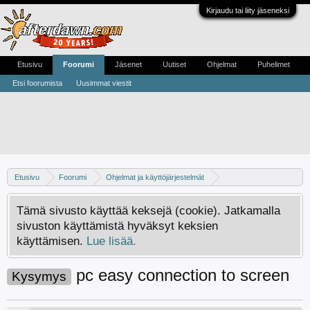
Kirjaudu tai liity jäseneksi
Etusivu
Foorumi
Jäsenet
Uutiset
Ohjelmat
Puhelimet
Etsi foorumista
Uusimmat viestit
Etusivu
Foorumi
Ohjelmat ja käyttöjärjestelmät
WLAN ja lähiverkot
Tämä sivusto käyttää keksejä (cookie). Jatkamalla
sivuston käyttämistä hyväksyt keksien
käyttämisen.
Lue lisää.
pc easy connection to screen
Kysymys