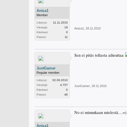
Antza1
Member
Liittynyt:
11.11.2010
Viestejä:
19
Antza1
,
28.11.2010
Kiitokset:
0
Pisteet:
11
Sen ei pitäs tollasta aiheuttaa
JustGamer
Regular member
Liittynyt:
02.06.2010
Viestejä:
4,757
JustGamer
,
28.11.2010
Kiitokset:
0
Pisteet:
46
No ei minunkaan mielestä....=)
Antza1