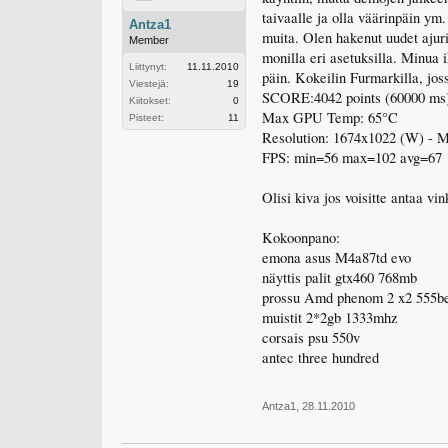
taivaalle ja olla väärinpäin ym.
Antza1
muita. Olen hakenut uudet ajuri
Member
monilla eri asetuksilla. Minua
Liittynyt:
11.11.2010
päin. Kokeilin Furmarkilla, jos
Viestejä:
19
SCORE:4042 points (60000 ms
Kiitokset:
0
Max GPU Temp: 65°C
Pisteet:
11
Resolution: 1674x1022 (W) -
FPS: min=56 max=102 avg=67
Olisi kiva jos voisitte antaa v
Kokoonpano:
emona asus M4a87td evo
näyttis palit gtx460 768mb
prossu Amd phenom 2 x2 555b
muistit 2*2gb 1333mhz
corsais psu 550v
antec three hundred
Antza1
,
28.11.2010