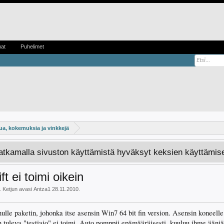
mat
Puhelimet
a, kokemuksia ja vinkkejä
Jatkamalla sivuston käyttämistä hyväksyt keksien käyttämis
 ei toimi oikein
. Ketjun avasi
Antza1
28.11.2010
.
ulle paketin, johonka itse asensin Win7 64 bit fin version. Asensin koneelle 
 tuleva "testiajo" ei toimi. Auto pomppii epämääräisesti, kuuluu ihme ääni