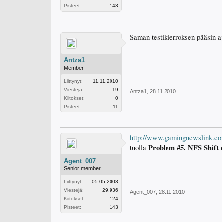
Pisteet:
143
Saman testikierroksen pääsin a
Antza1
Member
Liittynyt:
11.11.2010
Viestejä:
19
Antza1
,
28.11.2010
Kiitokset:
0
Pisteet:
11
http://www.gamingnewslink.com/
Problem #5. NFS Shift c
tuolla
Agent_007
Senior member
Liittynyt:
05.05.2003
Viestejä:
29,936
Agent_007
,
28.11.2010
Kiitokset:
124
Pisteet:
143