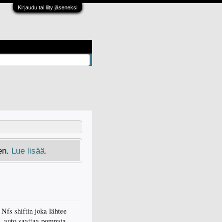
Kirjaudu tai liity jäseneksi
en.
Lue lisää.
Nfs shiftin joka lähtee
ä, auto saattaa pompata