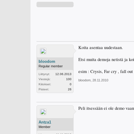
Koita asentaa uudestaan.
Etsi muita demoja netistä ja koi
bloodom
Regular member
esim : Crysis, Far cry , fall ou
Liittynyt:
12.06.2013
Viestejä:
100
bloodom
,
28.11.2010
Kiitokset:
0
Pisteet:
26
Peli itsessään ei ole demo vaan 
Antza1
Member