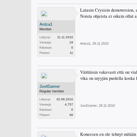
Latasin Crysisin demoversion, e
Noista ohjeista ei oikein ollut 
Antza1
Member
Liittynyt:
11.11.2010
Viestejä:
19
Antza1
,
28.11.2010
Kiitokset:
0
Pisteet:
11
Väittäisin vakavasti että on vi
vika on myyjän puolella koska 
JustGamer
Regular member
Liittynyt:
02.06.2010
Viestejä:
4,757
JustGamer
,
28.11.2010
Kiitokset:
0
Pisteet:
46
Koneesen en ole tehnyt mitään 