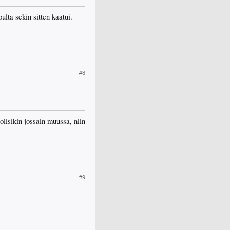
ulta sekin sitten kaatui.
#8
olisikin jossain muussa, niin
#9