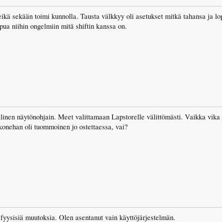
ikä sekään toimi kunnolla. Tausta välkkyy oli asetukset mitkä tahansa ja lop
apua niihin ongelmiin mitä shiftin kanssa on.
allinen näytönohjain. Meet valittamaan Lapstorelle välittömästi. Vaikka vika 
konehan oli tuommoinen jo ostettaessa, vai?
fyysisiä muutoksia. Olen asentanut vain käyttöjärjestelmän.