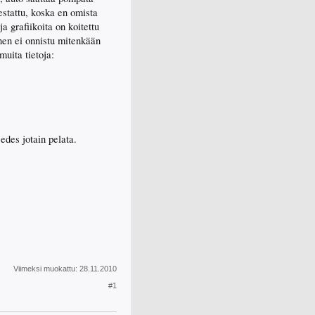
estattu, koska en omista
a grafiikoita on koitettu
nen ei onnistu mitenkään
muita tietoja:
edes jotain pelata.
Viimeksi muokattu:
28.11.2010
#1