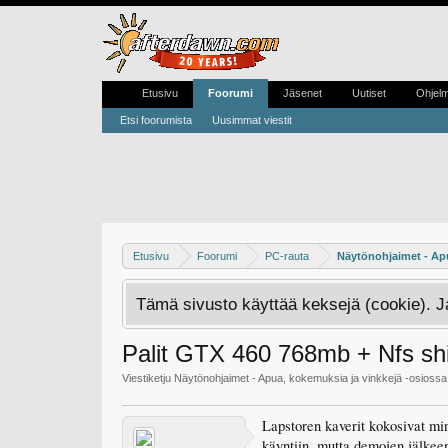
Etusivu
Foorumi
Jäsenet
Uutiset
Ohjel
Etsi foorumista
Uusimmat viestit
Etusivu
Foorumi
PC-rauta
Näytönohjaimet - Apu
Tämä sivusto käyttää keksejä (cookie). 
Palit GTX 460 768mb + Nfs shift
Viestiketju
Näytönohjaimet - Apua, kokemuksia ja vinkkejä
-osiossa
Lapstoren kaverit kokosivat min
käyntiin, mutta demojen jälkeen