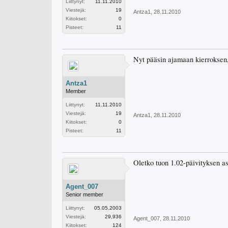
Liittynyt:
11.11.2010
Viestejä:
19
Antza1
,
28.11.2010
Kiitokset:
0
Pisteet:
11
Nyt pääsin ajamaan kierroksen,
Antza1
Member
Liittynyt:
11.11.2010
Viestejä:
19
Antza1
,
28.11.2010
Kiitokset:
0
Pisteet:
11
Oletko tuon 1.02-päivityksen as
Agent_007
Senior member
Liittynyt:
05.05.2003
Viestejä:
29,936
Agent_007
,
28.11.2010
Kiitokset:
124