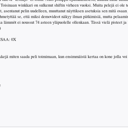
 Toisinaan winkkari on sulkenut shiftin virheen vuoksi. Muita pelejä ei ole t
t, asentanut pelin uudelleen, muuttanut näyttiksen asetuksia sen mitä osaan j
 ihmetyttää se, että miksi demovideot näkyy ilman pätkimisiä, mutta pelaami
sa lämmöt ei noussut 74 asteen yläpuolelle ollenkaan. Tässä vielä pisteet ja 
)
 MSAA: 0X
inkkejä miten saada peli toimimaan, kun ensimmäistä kertaa on kone jolla voi 
e