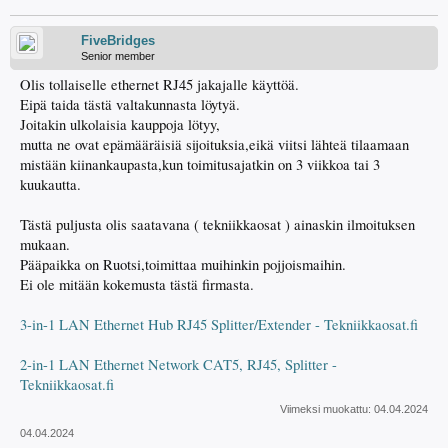
FiveBridges
Senior member
Olis tollaiselle ethernet RJ45 jakajalle käyttöä.
Eipä taida tästä valtakunnasta löytyä.
Joitakin ulkolaisia kauppoja lötyy,
mutta ne ovat epämääräisiä sijoituksia,eikä viitsi lähteä tilaamaan
mistään kiinankaupasta,kun toimitusajatkin on 3 viikkoa tai 3
kuukautta.
Tästä puljusta olis saatavana ( tekniikkaosat ) ainaskin ilmoituksen
mukaan.
Pääpaikka on Ruotsi,toimittaa muihinkin pojjoismaihin.
Ei ole mitään kokemusta tästä firmasta.
3-in-1 LAN Ethernet Hub RJ45 Splitter/Extender - Tekniikkaosat.fi
2-in-1 LAN Ethernet Network CAT5, RJ45, Splitter -
Tekniikkaosat.fi
Viimeksi muokattu:
04.04.2024
04.04.2024