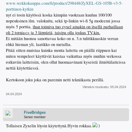
www.verkkokauppa.com/fi/product/298448/ZyXEL-GS-105B-v3-5-
porttinen-kytkin
nyt ei tosin käytössä koska kämpän vuokraan kuuluu 100/100
nopeuksinen ilm. valokuitu, sekä tp-linkin wi-fi 5g modeemi jossa
myös 5 porttia,
ihan toimiva tuo zyxel ainakin on itsellä parhaillaan
oli 2 tornia<> ja 3 läppäriä, taisipa olla joskus TV.kin.
Ei mitään huonoa sanottavaa koko on n. 3.n tulitikkuaskin verran
ehkä hieman yli, laatikko on metallia.
Pitää sitten muistaa kuinka monta laitetta on päällä riippuen kai
miten vempeleet käyttävät kaistaa vaikuttaa myös muihin verkossa
roikuviin laitteisiin, olen ollut huomaavinani kyseistä ilmiötälaiteissa
nettiä käytettäessä.
Kertokoon joku joka on paremin netti tekniikasta perillä.
Viimeksi muokattu:
05.04.2024
04.04.2024
FiveBridges
Senior member
Tollaisen Zyxelin löysin käytettynä.Hyvin rokkaa.