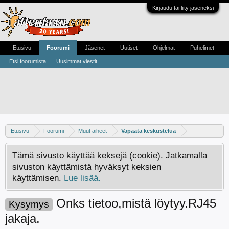
Kirjaudu tai liity jäseneksi
Etusivu
Foorumi
Jäsenet
Uutiset
Ohjelmat
Puhelimet
Etsi foorumista
Uusimmat viestit
Etusivu
Foorumi
Muut aiheet
Vapaata keskustelua
Tämä sivusto käyttää keksejä (cookie). Jatkamalla
sivuston käyttämistä hyväksyt keksien
käyttämisen.
Lue lisää.
Onks tietoo,mistä löytyy.RJ45
Kysymys
jakaja.