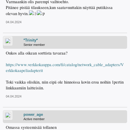
Varmaankin olis parempi vaihtoehto.
Pitänee pistää tilaukseen,kun saatavuuttakin näyttää putiikissa
olevan hyvin.
04.04.2024
*Trinity*
Senior member
Onkos alla oikean sorttista tavaraa?
https://www.verkkokauppa.com/fi/catalog/network_cable_adapters/V
erkkokaapeliadapterit
Toki vaikka olisikin, niin eipä ole hinnoissa kovin eroa noihin 1pertin
linkkaamiin laitteisiin.
04.04.2024
power_age
Active member
Omassa systeemisää tollanen