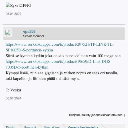
05.04.2024
vps358
Senior member
https://www.verkkokauppa.com/fi/product/297521/TP-LINK-TL-
SF1005D-5-porttinen-kytkin
Siinä se kympin kytkin joka on siis nopeudeltaan vain 100 megainen.
https://www.verkkokauppa.com/fi/product/19659/D-Link-DGS-
1005D-5-porttinen-kytkin
Kymppi lisää, niin saa gigaisen ja verkon nopus on taas eri tasolla,
toki kapelien ja liitinten pitää mätsätä myös.
T: Vesku
06.04.2024
(Kirjaudu tai liity jäseneksi vastataksesi.)
Etusivu
Foorumi
Muut aiheet
Vapaata keskustelua