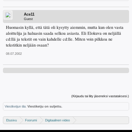
Ace11
Guest
Huomasin kyllä, että tätä oli kysytty aiemmin, mutta kun olen vasta
aloittelija ja haluasin saada selkoa asiasta. Eli Elokuva on neljällä
cd:llä ja tekstit on vain kahdelle cd:lle. Miten voin pilkkoa ne
tekstitkin neljään osaan?
08.07.2002
(Kirjaudu tai liity jäseneksi vastataksesi.)
Viestiketjun tila:
Viestiketju on suljettu.
Etusivu
Foorumi
Digitaalinen video
Digivideo-ongelmat ja -keskustelu