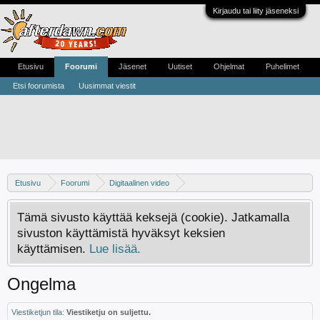
Kirjaudu tai liity jäseneksi
Etusivu
Foorumi
Jäsenet
Uutiset
Ohjelmat
Puhelimet
Etsi foorumista
Uusimmat viestit
Etusivu
Foorumi
Digitaalinen video
Digivideo-ongelmat ja -keskustelu
Tämä sivusto käyttää keksejä (cookie). Jatkamalla
sivuston käyttämistä hyväksyt keksien
käyttämisen.
Lue lisää.
Ongelma
Viestiketjun tila:
Viestiketju on suljettu.