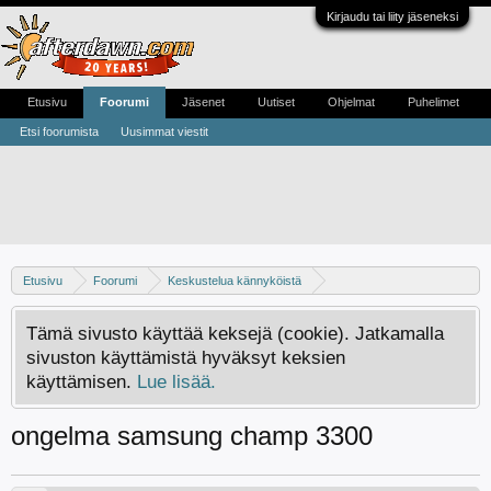
Kirjaudu tai liity jäseneksi
Etusivu
Foorumi
Jäsenet
Uutiset
Ohjelmat
Puhelimet
Etsi foorumista
Uusimmat viestit
Etusivu
Foorumi
Keskustelua kännyköistä
Android -keskustelu
Tämä sivusto käyttää keksejä (cookie). Jatkamalla
sivuston käyttämistä hyväksyt keksien
käyttämisen.
Lue lisää.
ongelma samsung champ 3300