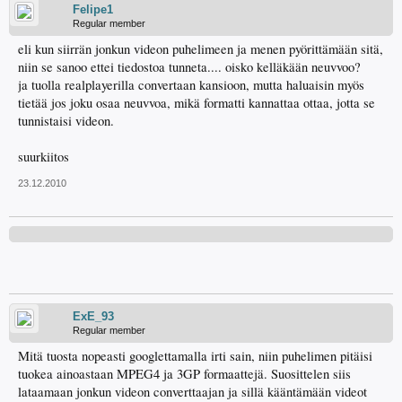
Felipe1
Regular member
eli kun siirrän jonkun videon puhelimeen ja menen pyörittämään sitä,
niin se sanoo ettei tiedostoa tunneta.... oisko kelläkään neuvvoo?
ja tuolla realplayerilla convertaan kansioon, mutta haluaisin myös
tietää jos joku osaa neuvvoa, mikä formatti kannattaa ottaa, jotta se
tunnistaisi videon.
suurkiitos
23.12.2010
ExE_93
Regular member
Mitä tuosta nopeasti googlettamalla irti sain, niin puhelimen pitäisi
tuokea ainoastaan MPEG4 ja 3GP formaattejä. Suosittelen siis
lataamaan jonkun videon converttaajan ja sillä kääntämään videot