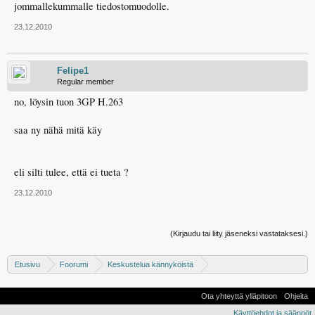
jommallekummalle tiedostomuodolle.
23.12.2010
Felipe1
Regular member
no, löysin tuon 3GP H.263
saa ny nähä mitä käy
eli silti tulee, että ei tueta ?
23.12.2010
(Kirjaudu tai liity jäseneksi vastataksesi.)
Etusivu
Foorumi
Keskustelua kännyköistä
Android -keskustelu
Ota yhteyttä ylläpitoon
Ohjeita
Käyttöehdot ja säännöt