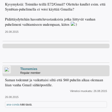
Kysymyksiä: Toimiiko teillä E72/Gmail? Oletteko kuullet esim. että
Symbian-puhelimella ei voisi käyttää Gmailia?
Pidättäydyttehän hassutteluvastauksista jotka liittyvät vanhan
puhelimeni vaihtamiseen uudempaan, kiitos
26.08.2015
Tkonemies
Regular member
Saman todennut ja vaikuttaisi siltä että S60 puhelin alkaa olemaan
liian vanha Gmail sähköpostille.
Viimeksi muokattu:
26.08.2015
26.08.2015
ana-conda
kiitti tästä.