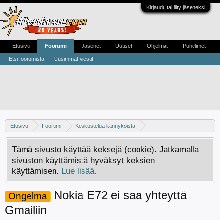
Kirjaudu tai liity jäseneksi
Etusivu
Foorumi
Jäsenet
Uutiset
Ohjelmat
Puhelimet
Etsi foorumista
Uusimmat viestit
Etusivu
Foorumi
Keskustelua kännyköistä
Yleistä keskustelua kännyköistä
Tämä sivusto käyttää keksejä (cookie). Jatkamalla
sivuston käyttämistä hyväksyt keksien
käyttämisen.
Lue lisää.
Nokia E72 ei saa yhteyttä
Ongelma
Gmailiin