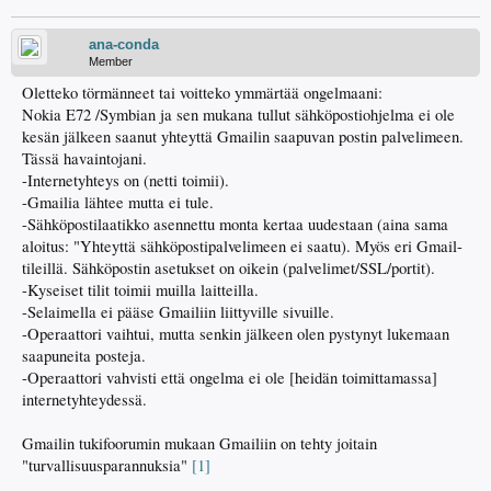
ana-conda
Member
Oletteko törmänneet tai voitteko ymmärtää ongelmaani:
Nokia E72 /Symbian ja sen mukana tullut sähköpostiohjelma ei ole
kesän jälkeen saanut yhteyttä Gmailin saapuvan postin palvelimeen.
Tässä havaintojani.
-Internetyhteys on (netti toimii).
-Gmailia lähtee mutta ei tule.
-Sähköpostilaatikko asennettu monta kertaa uudestaan (aina sama
aloitus: "Yhteyttä sähköpostipalvelimeen ei saatu). Myös eri Gmail-
tileillä. Sähköpostin asetukset on oikein (palvelimet/SSL/portit).
-Kyseiset tilit toimii muilla laitteilla.
-Selaimella ei pääse Gmailiin liittyville sivuille.
-Operaattori vaihtui, mutta senkin jälkeen olen pystynyt lukemaan
saapuneita posteja.
-Operaattori vahvisti että ongelma ei ole [heidän toimittamassa]
internetyhteydessä.
Gmailin tukifoorumin mukaan Gmailiin on tehty joitain
"turvallisuusparannuksia"
[1]